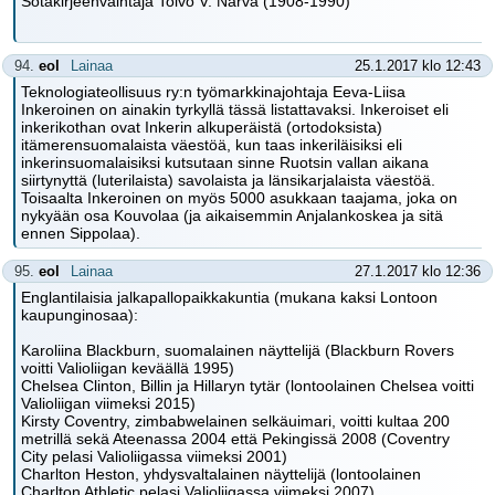
Sotakirjeenvaihtaja Toivo V. Narva (1908-1990)
94.
eol
Lainaa
25.1.2017 klo 12:43
Teknologiateollisuus ry:n työmarkkinajohtaja Eeva-Liisa
Inkeroinen on ainakin tyrkyllä tässä listattavaksi. Inkeroiset eli
inkerikothan ovat Inkerin alkuperäistä (ortodoksista)
itämerensuomalaista väestöä, kun taas inkeriläisiksi eli
inkerinsuomalaisiksi kutsutaan sinne Ruotsin vallan aikana
siirtynyttä (luterilaista) savolaista ja länsikarjalaista väestöä.
Toisaalta Inkeroinen on myös 5000 asukkaan taajama, joka on
nykyään osa Kouvolaa (ja aikaisemmin Anjalankoskea ja sitä
ennen Sippolaa).
95.
eol
Lainaa
27.1.2017 klo 12:36
Englantilaisia jalkapallopaikkakuntia (mukana kaksi Lontoon
kaupunginosaa):
Karoliina Blackburn, suomalainen näyttelijä (Blackburn Rovers
voitti Valioliigan keväällä 1995)
Chelsea Clinton, Billin ja Hillaryn tytär (lontoolainen Chelsea voitti
Valioliigan viimeksi 2015)
Kirsty Coventry, zimbabwelainen selkäuimari, voitti kultaa 200
metrillä sekä Ateenassa 2004 että Pekingissä 2008 (Coventry
City pelasi Valioliigassa viimeksi 2001)
Charlton Heston, yhdysvaltalainen näyttelijä (lontoolainen
Charlton Athletic pelasi Valioliigassa viimeksi 2007)