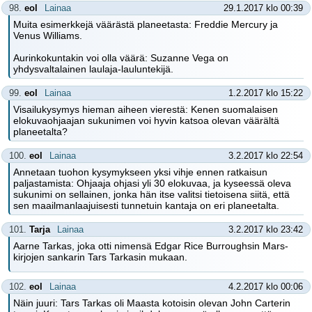
98.
eol
Lainaa
29.1.2017 klo 00:39
Muita esimerkkejä väärästä planeetasta: Freddie Mercury ja
Venus Williams.
Aurinkokuntakin voi olla väärä: Suzanne Vega on
yhdysvaltalainen laulaja-lauluntekijä.
99.
eol
Lainaa
1.2.2017 klo 15:22
Visailukysymys hieman aiheen vierestä: Kenen suomalaisen
elokuvaohjaajan sukunimen voi hyvin katsoa olevan väärältä
planeetalta?
100.
eol
Lainaa
3.2.2017 klo 22:54
Annetaan tuohon kysymykseen yksi vihje ennen ratkaisun
paljastamista: Ohjaaja ohjasi yli 30 elokuvaa, ja kyseessä oleva
sukunimi on sellainen, jonka hän itse valitsi tietoisena siitä, että
sen maailmanlaajuisesti tunnetuin kantaja on eri planeetalta.
101.
Tarja
Lainaa
3.2.2017 klo 23:42
Aarne Tarkas, joka otti nimensä Edgar Rice Burroughsin Mars-
kirjojen sankarin Tars Tarkasin mukaan.
102.
eol
Lainaa
4.2.2017 klo 00:06
Näin juuri: Tars Tarkas oli Maasta kotoisin olevan John Carterin