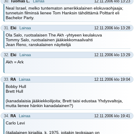
30.
Tuomas L.
Lainaa
12.11.2006 klo 13:23
Neal Israel, melko tuntematon amerikkalainen elokuvaohjaaja;
tunnetuin filminsä lienee Tom Hanksin tähdittämä Polttarit eli
Bachelor Party.
31.
Eki
Lainaa
12.11.2006 klo 13:28
Ola Salo, ruotsalaisen The Akh -yhtyeen keulakuva
Tommy Salo, ruotsalainen jääkiekkomaalivahti
Jean Reno, ranskalainen näyttelijä
32.
Eki
Lainaa
12.11.2006 klo 13:29
Akh = Ark
33.
RA
Lainaa
12.11.2006 klo 19:04
Bobby Hull
Brett Hull
(kanadalaisia jääkiekkoilijoita; Brett taisi edustaa Yhdysvaltoja,
mutta lienee hänkin kanadalainen?)
34.
RA
Lainaa
12.11.2006 klo 19:41
Carlo Levi
(italialainen kirjailija, k. 1975, joitakin teoksiaan on