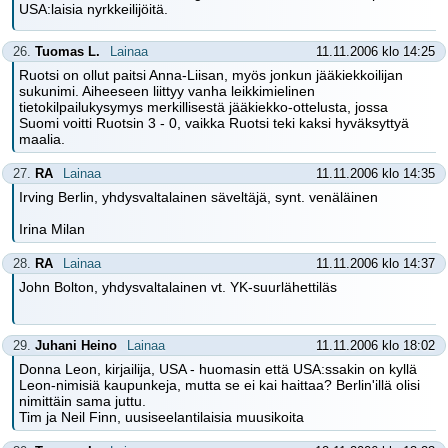
USA:laisia nyrkkeilijöitä.
26.
Tuomas L.
Lainaa
11.11.2006 klo 14:25
Ruotsi on ollut paitsi Anna-Liisan, myös jonkun jääkiekkoilijan
sukunimi. Aiheeseen liittyy vanha leikkimielinen
tietokilpailukysymys merkillisestä jääkiekko-ottelusta, jossa
Suomi voitti Ruotsin 3 - 0, vaikka Ruotsi teki kaksi hyväksyttyä
maalia.
27.
RA
Lainaa
11.11.2006 klo 14:35
Irving Berlin, yhdysvaltalainen säveltäjä, synt. venäläinen
Irina Milan
28.
RA
Lainaa
11.11.2006 klo 14:37
John Bolton, yhdysvaltalainen vt. YK-suurlähettiläs
29.
Juhani Heino
Lainaa
11.11.2006 klo 18:02
Donna Leon, kirjailija, USA - huomasin että USA:ssakin on kyllä
Leon-nimisiä kaupunkeja, mutta se ei kai haittaa? Berlin'illä olisi
nimittäin sama juttu.
Tim ja Neil Finn, uusiseelantilaisia muusikoita