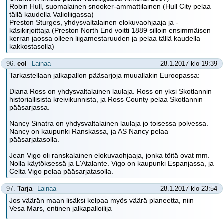
Robin Hull, suomalainen snooker-ammattilainen (Hull City pelaa
tällä kaudella Valioliigassa)
Preston Sturges, yhdysvaltalainen elokuvaohjaaja ja -
käsikirjoittaja (Preston North End voitti 1889 silloin ensimmäisen
kerran jaossa olleen liigamestaruuden ja pelaa tällä kaudella
kakkostasolla)
96.
eol
Lainaa
28.1.2017 klo 19:39
Tarkastellaan jalkapallon pääsarjoja muuallakin Euroopassa:
Diana Ross on yhdysvaltalainen laulaja. Ross on yksi Skotlannin
historiallisista kreivikunnista, ja Ross County pelaa Skotlannin
pääsarjassa.
Nancy Sinatra on yhdysvaltalainen laulaja jo toisessa polvessa.
Nancy on kaupunki Ranskassa, ja AS Nancy pelaa
pääsarjatasolla.
Jean Vigo oli ranskalainen elokuvaohjaaja, jonka töitä ovat mm.
Nolla käytöksessä ja L'Atalante. Vigo on kaupunki Espanjassa, ja
Celta Vigo pelaa pääsarjatasolla.
97.
Tarja
Lainaa
28.1.2017 klo 23:54
Jos väärän maan lisäksi kelpaa myös väärä planeetta, niin
Vesa Mars, entinen jalkapalloilija