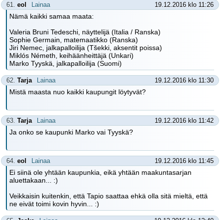
61.
eol
Lainaa
19.12.2016 klo 11:26
Nämä kaikki samaa maata:
Valeria Bruni Tedeschi, näyttelijä (Italia / Ranska)
Sophie Germain, matemaatikko (Ranska)
Jiri Nemec, jalkapalloilija (Tšekki, aksentit poissa)
Miklós Németh, keihäänheittäjä (Unkari)
Marko Tyyskä, jalkapalloilija (Suomi)
62.
Tarja
Lainaa
19.12.2016 klo 11:30
Mistä maasta nuo kaikki kaupungit löytyvät?
63.
Tarja
Lainaa
19.12.2016 klo 11:42
Ja onko se kaupunki Marko vai Tyyskä?
64.
eol
Lainaa
19.12.2016 klo 11:45
Ei siinä ole yhtään kaupunkia, eikä yhtään maakuntasarjan
aluettakaan... :)
Veikkaisin kuitenkin, että Tapio saattaa ehkä olla sitä mieltä, että
ne eivät toimi kovin hyvin... :)