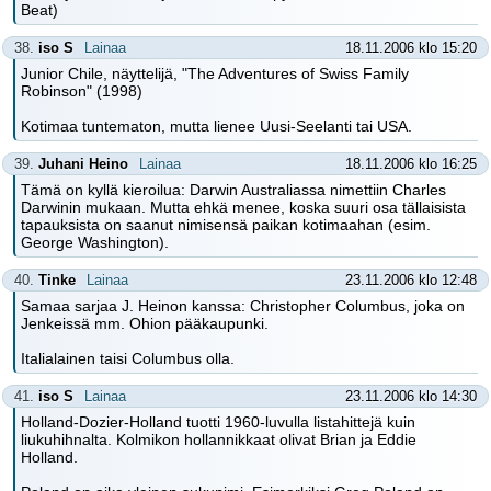
Beat)
38.
iso S
Lainaa
18.11.2006 klo 15:20
Junior Chile, näyttelijä, "The Adventures of Swiss Family
Robinson" (1998)
Kotimaa tuntematon, mutta lienee Uusi-Seelanti tai USA.
39.
Juhani Heino
Lainaa
18.11.2006 klo 16:25
Tämä on kyllä kieroilua: Darwin Australiassa nimettiin Charles
Darwinin mukaan. Mutta ehkä menee, koska suuri osa tällaisista
tapauksista on saanut nimisensä paikan kotimaahan (esim.
George Washington).
40.
Tinke
Lainaa
23.11.2006 klo 12:48
Samaa sarjaa J. Heinon kanssa: Christopher Columbus, joka on
Jenkeissä mm. Ohion pääkaupunki.
Italialainen taisi Columbus olla.
41.
iso S
Lainaa
23.11.2006 klo 14:30
Holland-Dozier-Holland tuotti 1960-luvulla listahittejä kuin
liukuhihnalta. Kolmikon hollannikkaat olivat Brian ja Eddie
Holland.