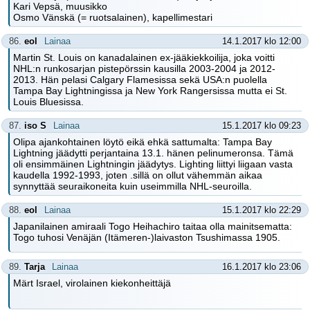
Kari Vepsä, muusikko
Osmo Vänskä (= ruotsalainen), kapellimestari
86.
eol
Lainaa
14.1.2017 klo 12:00
Martin St. Louis on kanadalainen ex-jääkiekkoilija, joka voitti
NHL:n runkosarjan pistepörssin kausilla 2003-2004 ja 2012-
2013. Hän pelasi Calgary Flamesissa sekä USA:n puolella
Tampa Bay Lightningissa ja New York Rangersissa mutta ei St.
Louis Bluesissa.
87.
iso S
Lainaa
15.1.2017 klo 09:23
Olipa ajankohtainen löytö eikä ehkä sattumalta: Tampa Bay
Lightning jäädytti perjantaina 13.1. hänen pelinumeronsa. Tämä
oli ensimmäinen Lightningin jäädytys. Lighting liittyi liigaan vasta
kaudella 1992-1993, joten .sillä on ollut vähemmän aikaa
synnyttää seuraikoneita kuin useimmilla NHL-seuroilla.
88.
eol
Lainaa
15.1.2017 klo 22:29
Japanilainen amiraali Togo Heihachiro taitaa olla mainitsematta:
Togo tuhosi Venäjän (Itämeren-)laivaston Tsushimassa 1905.
89.
Tarja
Lainaa
16.1.2017 klo 23:06
Märt Israel, virolainen kiekonheittäjä