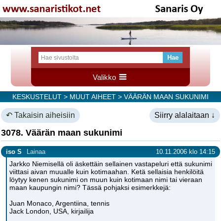
Valikko
KESKUSTELUT
>
MUUT AIHEET
> VÄÄRÄN MAAN SUKUNIMI
↶ Takaisin aiheisiin
Siirry alalaitaan ↓
3078. Väärän maan sukunimi
iso S
Lainaa
10.11.2006 klo 14:15
Jarkko Niemisellä oli äskettäin sellainen vastapeluri että sukunimi
viittasi aivan muualle kuin kotimaahan. Ketä sellaisia henkilöitä
löytyy kenen sukunimi on muun kuin kotimaan nimi tai vieraan
maan kaupungin nimi? Tässä pohjaksi esimerkkejä:
Juan Monaco, Argentiina, tennis
Jack London, USA, kirjailija