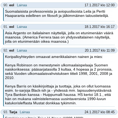
90.
eol
Lainaa
17.1.2017 klo 12:00
Suomalaisista professoreista ja aviopuolisoista Leila ja Pertti
Haaparanta edellinen on filosofi ja jälkimmäinen taloustieteilijä.
91.
eol
Lainaa
18.1.2017 klo 16:17
Asia Argento on italialainen näyttelijä, jolla on etunimenään väärä
maanosa. (America Ferrera taas on yhdysvaltalainen näyttelijä,
jolla on etunimenään oikea maanosa.)
92.
eol
Lainaa
20.1.2017 klo 11:09
Koripalloyhteyden omaavat amerikkalainen nainen ja mies:
Kenya Robinson on menestynein ulkomaalaispelaaja Suomen
naiskoriksessa: pääsarjatasolla 3 kultaa, 4 hopeaa ja 2 pronssia,
sekä Vuoden ulkomaalaisvahvistuksen titteli 1998, 2001, 2008 ja
2010.
Kenya Barris on käsikirjoittaja ja tuottaja, joka on ollut luomassa
esim. tv-sarjoja Black-ish ja - yhdessä mm. lapsuudenystävänsä
Tyra Banksin kanssa - Huippumalli haussa. HS kertoi 18.1., että
hän on mukana valmistelemassa uusintaversiota 1990-luvun
katukorisleffasta Mustat donkkaa tykimmin.
93.
Tarja
Lainaa
24.1.2017 klo 08:45