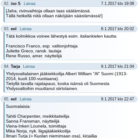
82.
iso S
Lainaa
7.1.2017 klo 19:08
[Jaha, rivinvaihtoja ollaan taas säätämässä.
Tällä hetkellä niitä ollaan näköjään säästämässä!]
83.
eol
Lainaa
8.1.2017 klo 20:02
Tätä kolmikkoa voinee lähestyä esim. italiankielen kautta:
Francisco Franco, esp. valtionjohtaja
Juliette Greco, ransk. laulaja
Rene Russo, amer. näyttelijä
84.
Tarja
Lainaa
9.1.2017 klo 21:04
Yhdysvaltalainen jääkiekkoilija Albert William "Al" Suomi (1913-
2014, kuoli 100-vuotiaana).
Tietyllä tavalla rajatapaus, koska isänsä oli Suomesta
Yhdysvaltoihin muuttanut siirtolainen.
85.
eol
Lainaa
9.1.2017 klo 22:47
Suomalaisia:
Tahiti Charpentier, meikkitaiteilija
Sanna Fransman, näyttelijä
Viena-Inkeri Lounela, toimittaja
Mika Norja, nyk. liigajääkiekkoilija
Ilmari Turja (= Kuolan niemimaan osa), kirjailija