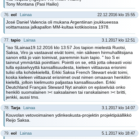
Tony Montana (Pasi Hailio)
76.
eol
Lainaa
22.12.2016 klo 15:55
José Daniel Valencia oli mukana Argentiinan joukkueessa
voittamassa jalkapallon MM-kultaa kotikisoissa 1978.
77.
tapio
Lainaa
3.1.2017 klo 12:51
"iso SLainaa19.12.2016 klo 13:57 Jos tapion mielestä Ruotsi,
Saksa, Viro ja vastaavat eivät toimi, niin säikeen hirmuhallitsijana
sanon että jo vain toimivat, paremmin kuin tapio. " Iso S ei
tainnut ymmärtää pointtiani. Pointti on se, että jotta oikeasti voisi
tulla epäselvyyttä kansallisuudesta, kieleen viittaavaa erisnimi
tulisi olla kohdekielellä, Erkki Saksa French Stewart eivät toimi,
koska kieleen viittaavat erisnimet ovat nimen omaavan henkilön
kielellä, jolloin kielimuoto paljastaa kansallisuuden. Erkki
Deutchland Français Steward Nyt ainakin on epäselvää onko
henkilö suomalainen >< saksalainen tai ranskalainen >< britti,
jenkki, aussi tms.
78.
Tarja
Lainaa
3.1.2017 klo 14:07
Kouvolan vetovoimainen ydinkeskusta-projektin projektipäällikkö
Reijo Saksa.
79.
eol
Lainaa
5.1.2017 klo 18:47