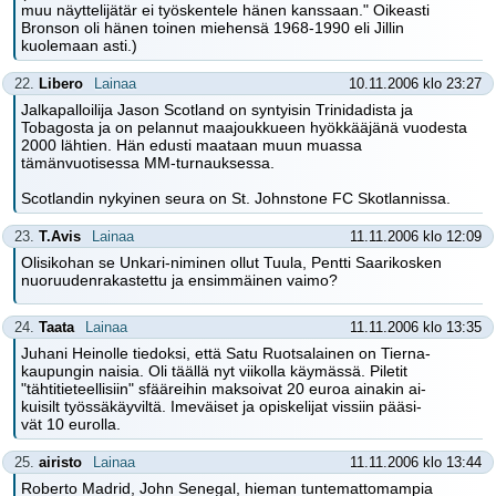
muu näyttelijätär ei työskentele hänen kanssaan." Oikeasti
Bronson oli hänen toinen miehensä 1968-1990 eli Jillin
kuolemaan asti.)
22.
Libero
Lainaa
10.11.2006 klo 23:27
Jalkapalloilija Jason Scotland on syntyisin Trinidadista ja
Tobagosta ja on pelannut maajoukkueen hyökkääjänä vuodesta
2000 lähtien. Hän edusti maataan muun muassa
tämänvuotisessa MM-turnauksessa.
Scotlandin nykyinen seura on St. Johnstone FC Skotlannissa.
23.
T.Avis
Lainaa
11.11.2006 klo 12:09
Olisikohan se Unkari-niminen ollut Tuula, Pentti Saarikosken
nuoruudenrakastettu ja ensimmäinen vaimo?
24.
Taata
Lainaa
11.11.2006 klo 13:35
Juhani Heinolle tiedoksi, että Satu Ruotsalainen on Tierna-
kaupungin naisia. Oli täällä nyt viikolla käymässä. Piletit
"tähtitieteellisiin" sfääreihin maksoivat 20 euroa ainakin ai-
kuisilt työssäkäyviltä. Imeväiset ja opiskelijat vissiin pääsi-
vät 10 eurolla.
25.
airisto
Lainaa
11.11.2006 klo 13:44
Roberto Madrid, John Senegal, hieman tuntemattomampia