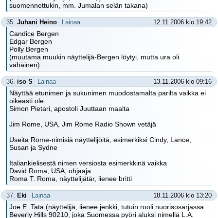
suomennettukin, mm. Jumalan selän takana)
35.
Juhani Heino
Lainaa
12.11.2006 klo 19:42
Candice Bergen
Edgar Bergen
Polly Bergen
(muutama muukin näyttelijä-Bergen löytyi, mutta ura oli
vähäinen)
36.
iso S
Lainaa
13.11.2006 klo 09:16
Näyttää etunimen ja sukunimen muodostamalta parilta vaikka ei
oikeasti ole:
Simon Pietari, apostoli Juuttaan maalta
Jim Rome, USA, Jim Rome Radio Shown vetäjä
Useita Rome-nimisiä näyttelijöitä, esimerkiksi Cindy, Lance,
Susan ja Sydne
Italiankielisestä nimen versiosta esimerkkinä vaikka
David Roma, USA, ohjaaja
Roma T. Roma, näyttelijätär, lienee britti
37.
Eki
Lainaa
18.11.2006 klo 13:20
Joe E. Tata (näyttelijä, lienee jenkki, tutuin rooli nuorisosarjassa
Beverly Hills 90210, joka Suomessa pyöri aluksi nimellä L.A.