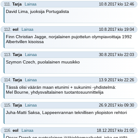
111.
Tarja
Lainaa
10.8.2017 klo 12:46
David Lima, juoksija Portugalista
112.
eol
Lainaa
10.8.2017 klo 19:04
Finn Christian Jagge, norjalainen pujottelun olympiavoittaja 1992
Albertvillen kisoissa
113.
Tarja
Lainaa
30.8.2017 klo 22:03
Szymon Czech, puolalainen muusikko
114.
Tarja
Lainaa
13.9.2017 klo 22:26
Tässä olisi väärän maan etunimi + sukunimi -yhdistelmä:
Mel Bourne, yhdysvaltalainen tuotantosuunnittelija
115.
Tarja
Lainaa
26.9.2017 klo 09:30
Juha-Matti Saksa, Lappeenrannan teknillisen yliopiston rehtori
116.
eol
Lainaa
18.12.2017 klo 21:05
Oscar Dansk on ruotsalainen jääkiekkomaalivahti, joka on tällä