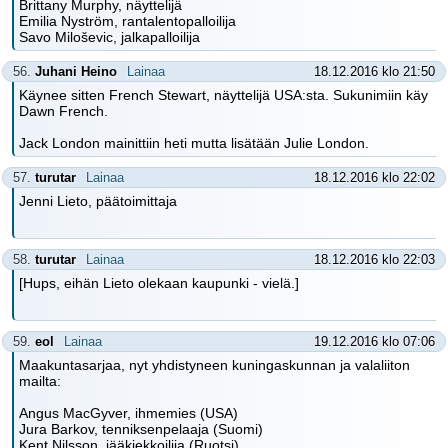
Brittany Murphy, näyttelijä
Emilia Nyström, rantalentopalloilija
Savo Miloševic, jalkapalloilija
56.
Juhani Heino
Lainaa
18.12.2016 klo 21:50
Käynee sitten French Stewart, näyttelijä USA:sta. Sukunimiin käy
Dawn French.
Jack London mainittiin heti mutta lisätään Julie London.
57.
turutar
Lainaa
18.12.2016 klo 22:02
Jenni Lieto, päätoimittaja
58.
turutar
Lainaa
18.12.2016 klo 22:03
[Hups, eihän Lieto olekaan kaupunki - vielä.]
59.
eol
Lainaa
19.12.2016 klo 07:06
Maakuntasarjaa, nyt yhdistyneen kuningaskunnan ja valaliiton
mailta:
Angus MacGyver, ihmemies (USA)
Jura Barkov, tenniksenpelaaja (Suomi)
Kent Nilsson, jääkiekkoilija (Ruotsi)