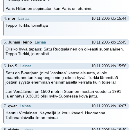
Paris Hilton on sopimaton kun Paris on etunimi.
4.
mor
Lainaa
10.11.2006 klo 15:44
Teppo Turkki, toimittaja
5.
Juhani Heino
Lainaa
10.11.2006 klo 15:45
Olisiko hyvä tapaus: Satu Ruotsalainen on oikeasti suomalainen.
Teppo Turkki, journalisti
6.
iso S
Lainaa
10.11.2006 klo 15:56
Satu on B-sarjaan (nimi "osoittaa" kansalaisuutta, ei ole
maan/tunnetun kaupungin nimi) oikein hyvä. Turkki lämmittää
jostain syystä enemmän ensimmäisellä kerralla kuin toisella!
Jari Venäläinen on 1500 metrin Suomen mestari vuodelta 1991
ja ennätys 3.38,03 olisi nyky-Suomessa kova juttu.
7.
qwer
Lainaa
10.11.2006 klo 16:07
Hannu Virolainen. Näyttelijä ja koulukaveri. Huomenna
Tallinnanlaivalla ilman minua.
8.
airisto
Lainaa
10.11.2006 klo 16:40