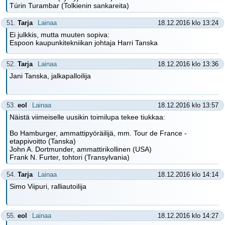
Túrin Turambar (Tolkienin sankareita)
51.
Tarja
Lainaa
18.12.2016 klo 13:24
Ei julkkis, mutta muuten sopiva:
Espoon kaupunkitekniikan johtaja Harri Tanska
52.
Tarja
Lainaa
18.12.2016 klo 13:36
Jani Tanska, jalkapalloilija
53.
eol
Lainaa
18.12.2016 klo 13:57
Näistä viimeiselle uusikin toimilupa tekee tiukkaa:
Bo Hamburger, ammattipyöräilijä, mm. Tour de France -
etappivoitto (Tanska)
John A. Dortmunder, ammattirikollinen (USA)
Frank N. Furter, tohtori (Transylvania)
54.
Tarja
Lainaa
18.12.2016 klo 14:14
Simo Viipuri, ralliautoilija
55.
eol
Lainaa
18.12.2016 klo 14:27