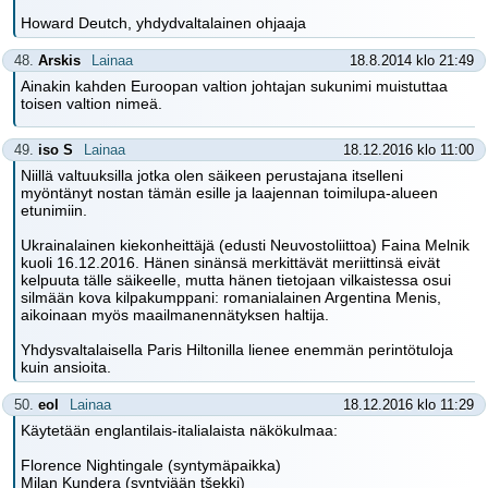
Howard Deutch, yhdydvaltalainen ohjaaja
48.
Arskis
Lainaa
18.8.2014 klo 21:49
Ainakin kahden Euroopan valtion johtajan sukunimi muistuttaa
toisen valtion nimeä.
49.
iso S
Lainaa
18.12.2016 klo 11:00
Niillä valtuuksilla jotka olen säikeen perustajana itselleni
myöntänyt nostan tämän esille ja laajennan toimilupa-alueen
etunimiin.
Ukrainalainen kiekonheittäjä (edusti Neuvostoliittoa) Faina Melnik
kuoli 16.12.2016. Hänen sinänsä merkittävät meriittinsä eivät
kelpuuta tälle säikeelle, mutta hänen tietojaan vilkaistessa osui
silmään kova kilpakumppani: romanialainen Argentina Menis,
aikoinaan myös maailmanennätyksen haltija.
Yhdysvaltalaisella Paris Hiltonilla lienee enemmän perintötuloja
kuin ansioita.
50.
eol
Lainaa
18.12.2016 klo 11:29
Käytetään englantilais-italialaista näkökulmaa:
Florence Nightingale (syntymäpaikka)
Milan Kundera (syntyjään tšekki)