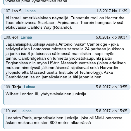
voidaan pitää kybernetiikan isänä.
107.
iso S
Lainaa
1.8.2017 klo 11:39
Al Israel, amerikkalainen näyttelijä. Tunnetuin rooli on Hector the
Toad elokuvassa Scarface - Arpinaama. Tuorein bongaus tv:ssä
elokuvassa Carlito's Way (Rolando).
108.
eol
Lainaa
5.8.2017 klo 09:37
Japanilaispikajuoksija Asuka Antonio "Aska" Cambridge - joka
selviytyi eilen Lontoossa miesten satasella 24 parhaan joukkoon
ja jonka iso S jo toisessa säikeessä mainitsikin - sopii myös
tänne. Cambridgehän on tunnettu yliopistokaupunki paitsi
Englannissa niin myös USA:n Massachusettsissa (joista edellisen
mukaan nimetyssä jälkimmäisessä sijaitsevat sekä Harvardin
yliopisto että Massachusetts Institute of Technology). Aska
Cambridgen isä on jamaikalainen ja äiti japanilainen.
109.
Tarja
Lainaa
5.8.2017 klo 13:55
Wilbert London III, yhdysvaltalainen juoksija
110.
eol
Lainaa
5.8.2017 klo 15:05
Leandro Paris, argentiinalainen juoksija, joka oli MM-Lontoossa
äsken mukana miesten 800 metrin alkuerässä.