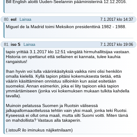
Bill English aloitti Uuden-Seelannin pääministerinä 12.12.2016.
80.
eol
Lainaa
7.1.2017 klo 14:37
Miguel de la Madrid toimi Meksikon presidenttinä 1982 - 1988.
81.
iso S
Lainaa
7.1.2017 klo 19:06
tapio yrittää 3.1.2017 klo 12:51 vängätä hirmuhallitsijaa vastaan.
Historia on opettanut että sellainen ei kannata, tulee kauhia
rangaistus!
Ihan hyvin voi tulla väärinkäsityksiä vaikka nimi olisi henkilön
omalla kielellä. Kyllä tapion pitäisi kokemuksesta tietää, että
väärin käsittäminen onnistuu silloinkin kun asiat esitetään
suomeksi. Annan esimerkin, joka ei liity tapioon eikä tapion
ymmärtämiseen (jonka voi kokemuksen mukaan tulkita kahdella
tavalla).
Muinoin pelatussa Suomen ja Ruotsin välisessä
jalkapallomaaottelussa tehtiin vain yksi maali, jonka teki Ruotsi.
Kyseessä ei ollut oma maali, mutta silti Suomi voitti. Miten tämä
on mahdollista? Vastaus alla takaperin.
(.istouR ilo iminukus näjiketnilaam)