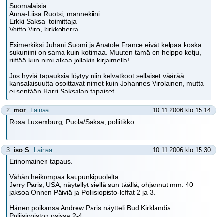
Suomalaisia:
Anna-Liisa Ruotsi, mannekiini
Erkki Saksa, toimittaja
Voitto Viro, kirkkoherra
Esimerkiksi Juhani Suomi ja Anatole France eivät kelpaa koska
sukunimi on sama kuin kotimaa. Muuten tämä on helppo ketju,
riittää kun nimi alkaa jollakin kirjaimella!
Jos hyviä tapauksia löytyy niin kelvatkoot sellaiset väärää
kansalaisuutta osoittavat nimet kuin Johannes Virolainen, mutta
ei sentään Harri Saksalan tapaiset.
2.
mor
Lainaa
10.11.2006 klo 15:14
Rosa Luxemburg, Puola/Saksa, poliitikko
3.
iso S
Lainaa
10.11.2006 klo 15:30
Erinomainen tapaus.
Vähän heikompaa kaupunkipuolelta:
Jerry Paris, USA, näytellyt siellä sun täällä, ohjannut mm. 40
jaksoa Onnen Päiviä ja Poliisiopisto-leffat 2 ja 3.
Hänen poikansa Andrew Paris näytteli Bud Kirklandia
Poliisiopiston osissa 2-4.