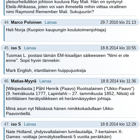
yleisurheiluliiton johtoon kuuluva Ray Mali. Hän on syntynyt
Etelä-Afrikassa, joten voi vain ihmetellä mihin viittaa virallinen
nimi Raymond Remember Mali. Sukujuuriin?
44.
Marco Poloinen
Lainaa
29.7.2010 klo 21:13
Heli Norja (Kuopion kaupungin koulutoimenjohtaja)
45.
iso S
Lainaa
18.8.2014 klo 10:55
Tuomas L. postasi tämän EM-kisailijan säikeeseen "Nimi ei ole
enne". Sopii hyvin tännekin:
Mark English, irlantilainen huippujuoksija
46.
Matias-Myyrä
Lainaa
18.8.2014 klo 11:36
[Wikipediasta:] Påhl Henrik (Paavo) Ruotsalainen ("Ukko-Paavo")
(9. heinäkuuta 1777, Lapinlahti – 27. tammikuuta 1852, Nilsiä) oli
körttiläisen herätysliikkeen eli herännäisyyden johtaja.
Minä asun nyt Nilsiässä hänen nimikkokadullaan Ukko-
Paavontiellä.
47.
iso S
Lainaa
18.8.2014 klo 12:29
Nate Holland, yhdysvaltalainen lumilautailija, 7-kertainen X-
Games -voittaja (ennätyksellisesti 5 vuotta peräkkäin)