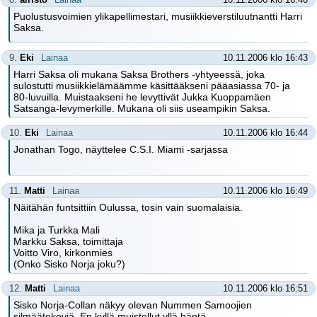
Puolustusvoimien ylikapellimestari, musiikkieverstiluutnantti Harri
Saksa.
9.
Eki
Lainaa
10.11.2006 klo 16:43
Harri Saksa oli mukana Saksa Brothers -yhtyeessä, joka
sulostutti musiikkielämäämme käsittääkseni pääasiassa 70- ja
80-luvuilla. Muistaakseni he levyttivät Jukka Kuoppamäen
Satsanga-levymerkille. Mukana oli siis useampikin Saksa.
10.
Eki
Lainaa
10.11.2006 klo 16:44
Jonathan Togo, näyttelee C.S.I. Miami -sarjassa
11.
Matti
Lainaa
10.11.2006 klo 16:49
Näitähän funtsittiin Oulussa, tosin vain suomalaisia.
Mika ja Turkka Mali
Markku Saksa, toimittaja
Voitto Viro, kirkonmies
(Onko Sisko Norja joku?)
12.
Matti
Lainaa
10.11.2006 klo 16:51
Sisko Norja-Collan näkyy olevan Nummen Samoojien
silmäätekeviä. En kyllä muistellut yllä häntä.