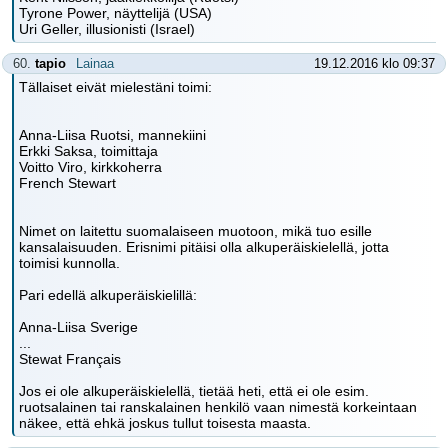
Tyrone Power, näyttelijä (USA)
Uri Geller, illusionisti (Israel)
60.
tapio
Lainaa
19.12.2016 klo 09:37
Tällaiset eivät mielestäni toimi:
Anna-Liisa Ruotsi, mannekiini
Erkki Saksa, toimittaja
Voitto Viro, kirkkoherra
French Stewart
Nimet on laitettu suomalaiseen muotoon, mikä tuo esille
kansalaisuuden. Erisnimi pitäisi olla alkuperäiskielellä, jotta
toimisi kunnolla.
Pari edellä alkuperäiskielillä:
Anna-Liisa Sverige
...
Stewat Français
Jos ei ole alkuperäiskielellä, tietää heti, että ei ole esim.
ruotsalainen tai ranskalainen henkilö vaan nimestä korkeintaan
näkee, että ehkä joskus tullut toisesta maasta.