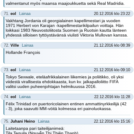
valmentanut myös maansa maajoukkuetta sekä Real Madridia.
71.
eol
Lainaa
20.12.2016 klo 23:22
Vakhtang Jordania oli georgialainen kapellimestari ja vuoden
1971 Herbert von Karajan -kapellimestarikilpailun voittaja. Hän
loikkasi 1983 Neuvostoliitosta Suomen ja Ruotsin kautta länteen
yhdessä silloisen tyttöystävänsä viulisti Viktoria Mullovan kanssa.
72.
Ville
Lainaa
21.12.2016 klo 08:39
Hollande François
73.
eol
Lainaa
21.12.2016 klo 09:10
Tokyo Sexwale, eteläafrikkalainen liikemies ja poliitikko, oli yksi
viidestä virallisesta ehdokkaasta, kun kv. jalkapalloliitto FIFA
valitsi uuden puheenjohtajan helmikuussa 2016.
74.
eol
Lainaa
22.12.2016 klo 11:28
Félix Trinidad on puertoricolainen entinen ammattinyrkkeilijä (42
- 3), joka saavutti MM-vöitä kolmessa eri painoluokassa.
75.
Juhani Heino
Lainaa
22.12.2016 klo 15:16
Laitetaanpa pari taiteilijanimeä:
Tila Tequila (Nguyễn Thị Thiên Thanh)