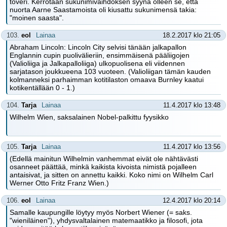
toveri. Kerrotaan sukunimivaihdoksen syynä olleen se, että
nuorta Aarne Saastamoista oli kiusattu sukunimensä takia:
"moinen saasta".
103.
eol
Lainaa
18.2.2017 klo 21:05
Abraham Lincoln: Lincoln City selvisi tänään jalkapallon
Englannin cupin puolivälieriin, ensimmäisenä pääliigojen
(Valioliiga ja Jalkapalloliiga) ulkopuolisena eli viidennen
sarjatason joukkueena 103 vuoteen. (Valioliigan tämän kauden
kolmanneksi parhaimman kotitilaston omaava Burnley kaatui
kotikentällään 0 - 1.)
104.
Tarja
Lainaa
11.4.2017 klo 13:48
Wilhelm Wien, saksalainen Nobel-palkittu fyysikko
105.
Tarja
Lainaa
11.4.2017 klo 13:56
(Edellä mainitun Wilhelmin vanhemmat eivät ole nähtävästi
osanneet päättää, minkä kaikista kivoista nimistä pojalleen
antaisivat, ja sitten on annettu kaikki. Koko nimi on Wilhelm Carl
Werner Otto Fritz Franz Wien.)
106.
eol
Lainaa
12.4.2017 klo 20:14
Samalle kaupungille löytyy myös Norbert Wiener (= saks.
"wieniläinen"), yhdysvaltalainen matemaatikko ja filosofi, jota