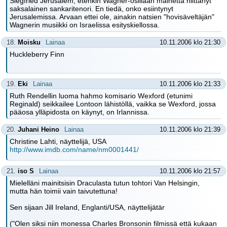
Siegfried Jerusalem, etenkin Wagner-osillaan mainetta niittänyt
saksalainen sankaritenori. En tiedä, onko esiintynyt
Jerusalemissa. Arvaan ettei ole, ainakin natsien "hovisäveltäjän"
Wagnerin musiikki on Israelissa esityskiellossa.
18.
Moisku
Lainaa
10.11.2006 klo 21:30
Huckleberry Finn
19.
Eki
Lainaa
10.11.2006 klo 21:33
Ruth Rendellin luoma hahmo komisario Wexford (etunimi
Reginald) seikkailee Lontoon lähistöllä, vaikka se Wexford, jossa
pääosa ylläpidosta on käynyt, on Irlannissa.
20.
Juhani Heino
Lainaa
10.11.2006 klo 21:39
Christine Lahti, näyttelijä, USA
http://www.imdb.com/name/nm0001441/
21.
iso S
Lainaa
10.11.2006 klo 21:57
Mielelläni mainitsisin Draculasta tutun tohtori Van Helsingin,
mutta hän toimii vain taivutettuna!
Sen sijaan Jill Ireland, Englanti/USA, näyttelijätär
("Olen siksi niin monessa Charles Bronsonin filmissä että kukaan