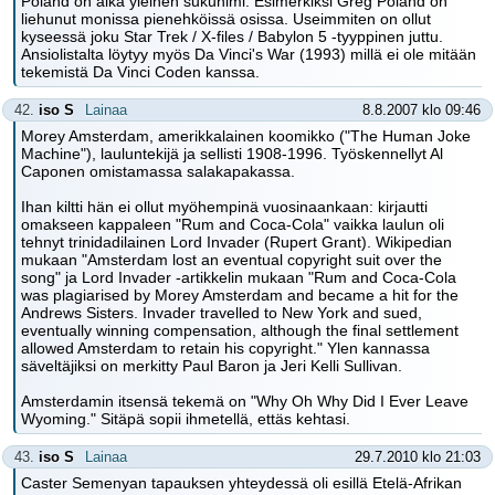
Poland on aika yleinen sukunimi. Esimerkiksi Greg Poland on
liehunut monissa pienehköissä osissa. Useimmiten on ollut
kyseessä joku Star Trek / X-files / Babylon 5 -tyyppinen juttu.
Ansiolistalta löytyy myös Da Vinci's War (1993) millä ei ole mitään
tekemistä Da Vinci Coden kanssa.
42.
iso S
Lainaa
8.8.2007 klo 09:46
Morey Amsterdam, amerikkalainen koomikko ("The Human Joke
Machine"), lauluntekijä ja sellisti 1908-1996. Työskennellyt Al
Caponen omistamassa salakapakassa.
Ihan kiltti hän ei ollut myöhempinä vuosinaankaan: kirjautti
omakseen kappaleen "Rum and Coca-Cola" vaikka laulun oli
tehnyt trinidadilainen Lord Invader (Rupert Grant). Wikipedian
mukaan "Amsterdam lost an eventual copyright suit over the
song" ja Lord Invader -artikkelin mukaan "Rum and Coca-Cola
was plagiarised by Morey Amsterdam and became a hit for the
Andrews Sisters. Invader travelled to New York and sued,
eventually winning compensation, although the final settlement
allowed Amsterdam to retain his copyright." Ylen kannassa
säveltäjiksi on merkitty Paul Baron ja Jeri Kelli Sullivan.
Amsterdamin itsensä tekemä on "Why Oh Why Did I Ever Leave
Wyoming." Sitäpä sopii ihmetellä, ettäs kehtasi.
43.
iso S
Lainaa
29.7.2010 klo 21:03
Caster Semenyan tapauksen yhteydessä oli esillä Etelä-Afrikan