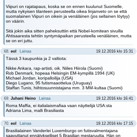
Viipuri on rajatapaus, koska se on ennen kuulunut Suomelle,
mutta nykyisen tilanteen perusteella oikea linjanveto on se että
suomalainen Viipuri on oikein ja venäläinen (jos sellainen löytyy)
on väärin.
Sitä jokin aika sitten paheksuttiin että Nobel-komitean sivuilla
Ahtisaaresta tehtiin syntymäpaikan perusteella venäläinen, mutta
se on eri juttu.
68.
eol
Lainaa
19.12.2016 klo 15:31
Tässä 3 kaupunkia ja 2 valtiota:
Nikke Ankara, rap-artisti, oik. Niiles Hiirola (Suomi)
Rob Denmark, hopeaa Helsingin EM-kympillä 1994 (UK)
Michael Jordan, koripalloilija (USA)
Diego Lugano, 95 futismaaottelua (Uruguay)
Staffan Tunis, hiihtosuunnistajana mm. 3 MM-kultaa (Suomi)
69.
Juhani Heino
Lainaa
19.12.2016 klo 16:41
Roma Maffia, ei italialaismafiaa vaan näyttelijä USA:sta
Adriana Lima, malli Brasiliasta
70.
eol
Lainaa
19.12.2016 klo 17:15
Brasilialainen Vanderlei Luxemburgo on futisvalmentajana
saavuttanut ennätykselliset 5 Brasilian mestaruutta. Hän on