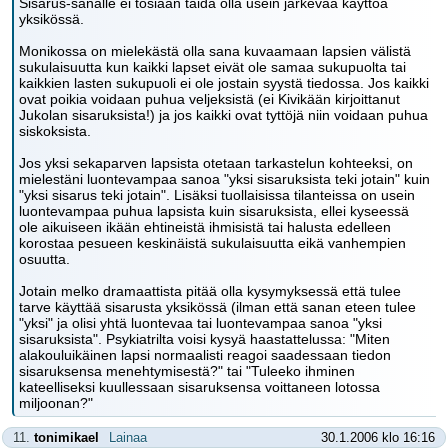
Sisarus-sanalle ei tosiaan taida olla usein järkevää käyttöä
yksikössä.
Monikossa on mielekästä olla sana kuvaamaan lapsien välistä
sukulaisuutta kun kaikki lapset eivät ole samaa sukupuolta tai
kaikkien lasten sukupuoli ei ole jostain syystä tiedossa. Jos kaikki
ovat poikia voidaan puhua veljeksistä (ei Kivikään kirjoittanut
Jukolan sisaruksista!) ja jos kaikki ovat tyttöjä niin voidaan puhua
siskoksista.
Jos yksi sekaparven lapsista otetaan tarkastelun kohteeksi, on
mielestäni luontevampaa sanoa "yksi sisaruksista teki jotain" kuin
"yksi sisarus teki jotain". Lisäksi tuollaisissa tilanteissa on usein
luontevampaa puhua lapsista kuin sisaruksista, ellei kyseessä
ole aikuiseen ikään ehtineistä ihmisistä tai halusta edelleen
korostaa pesueen keskinäistä sukulaisuutta eikä vanhempien
osuutta.
Jotain melko dramaattista pitää olla kysymyksessä että tulee
tarve käyttää sisarusta yksikössä (ilman että sanan eteen tulee
"yksi" ja olisi yhtä luontevaa tai luontevampaa sanoa "yksi
sisaruksista". Psykiatrilta voisi kysyä haastattelussa: "Miten
alakouluikäinen lapsi normaalisti reagoi saadessaan tiedon
sisaruksensa menehtymisestä?" tai "Tuleeko ihminen
kateelliseksi kuullessaan sisaruksensa voittaneen lotossa
miljoonan?"
11.
tonimikael
Lainaa
30.1.2006 klo 16:16