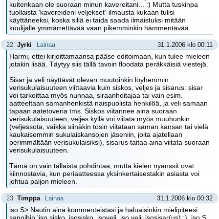
kuitenkaan ole suoraan minun kavereitani... :) Mutta tuskinpa
tuollaista 'kavereideni veljekset'-ilmausta kukaan tulisi
käyttäneeksi, koska sillä ei taida saada ilmaistuksi mitään
kuulijalle ymmärrettävää vaan pikemminkin hämmentävää.
22.
Jyrki
Lainaa
31.1.2006 klo 00:11
Harmi, ettei kirjoittamaansa pääse editoimaan, kun tulee mieleen
jotakin lisää. Täytyy siis tällä tavoin floodata peräkkäisiä viestejä.
Sisar ja veli näyttävät olevan muutoinkin löyhemmin
verisukulaisuuteen viittaavia kuin siskos, veljes ja sisarus: sisar
voi tarkoittaa myös nunnaa, siraanhoitajaa tai vain esim.
aatteeltaan samanhenkistä naispuolista henkilöä, ja veli samaan
tapaan aatetoveria tms. Siskos viitannee aina suoraan
verisukulaisuuteen, veljes kyllä voi viitata myös muuhunkin
(veljessota, vaikka siinäkin tosin viitataan saman kansan tai vielä
kaukaisemmin sukulaiskansojen jäseniin, joita ajatellaan
perimmältään verisukulaisiksi), sisarus taitaa aina viitata suoraan
verisukulaisuuteen.
Tämä on vain tällaista pohdintaa, mutta kielen nyanssit ovat
kiinnostavia, kun periaatteessa yksinkertaisestakin asiasta voi
johtua paljon mieleen.
23.
Timppa
Lainaa
31.1.2006 klo 00:32
iso S> Nautin aina kommenteistasi ja haluaisinkin mielipiteesi
sanoihin 'iso sisko, isosisko, isoveli, iso veli, isosisar(us) ;), iso S