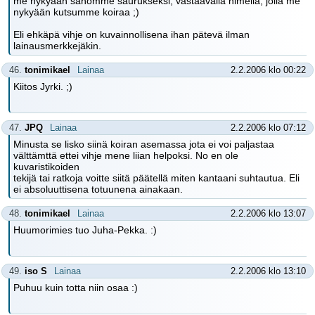
me nykyään sanomme saurukseksi, vastaavalla nimellä, jolla me
nykyään kutsumme koiraa ;)
Eli ehkäpä vihje on kuvainnollisena ihan pätevä ilman
lainausmerkkejäkin.
46.
tonimikael
Lainaa
2.2.2006 klo 00:22
Kiitos Jyrki. ;)
47.
JPQ
Lainaa
2.2.2006 klo 07:12
Minusta se lisko siinä koiran asemassa jota ei voi paljastaa
välttämttä ettei vihje mene liian helpoksi. No en ole
kuvaristikoiden
tekijä tai ratkoja voitte siitä päätellä miten kantaani suhtautua. Eli
ei absoluuttisena totuunena ainakaan.
48.
tonimikael
Lainaa
2.2.2006 klo 13:07
Huumorimies tuo Juha-Pekka. :)
49.
iso S
Lainaa
2.2.2006 klo 13:10
Puhuu kuin totta niin osaa :)