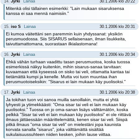
14.
Jyrki
Lainaa
30.1.2006 klo 20:22
Mitenkä olisi tällainen esimerkki: "Lain mukaan sisaruksensa
kanssa ei saa mennä naimisiin."
15.
iso S
Lainaa
30.1.2006 klo 20:31
Ei kumoa väitettäni sen paremmin kuin yhdyssanat: yksikön
perusmuodossa. Siis SISARUS sellaisenaan, ilman lisukkeita,
taivuttamattomana, suorastaan ilkialastomana!
16.
Jyrki
Lainaa
30.1.2006 klo 20:34
Ehkä vähän turhaan vaadittu tasan perusmuotoa, koska tuossa
esimerkissä näkyy kuitenkin, mihin sisarus-sanaa tarvitaan:
kuvaamaan että kyseessä on sisko tai veli, ottamatta kantaa tai
tietämättä kumpi ja kenelle. Mutta voi tuon muuntaa ihan
perusmuotoiseksikin: "Sisarus ei lain mukaan käy puolisoksi."
17.
Jyrki
Lainaa
30.1.2006 klo 20:38
Ja tokihan tuon voi sanoa muilla sanoillakin, mutta ei yhtä
lyhyesti ja ytimekkäästi: "Oma sisar tai veli ei lain mukaan käy
puolisoksi." Tuossa on jo oma-sanan lisäys välttämätön, koska
pelkkä "Sisar tai veli ei lain mukaan käy puolisoksi" ei ole riittävä
ilmaus jättäessään määrittelemättä, kenen sisar tai veli. Siispä
pitkä ilmaus "oma sisar tai veli" on mielestäni jopa kaunista
korvata sanalla "sisarus", joka välttämättä sisältää
sukulaisuussuhteen niiden kesken, joihin lause viittaa.