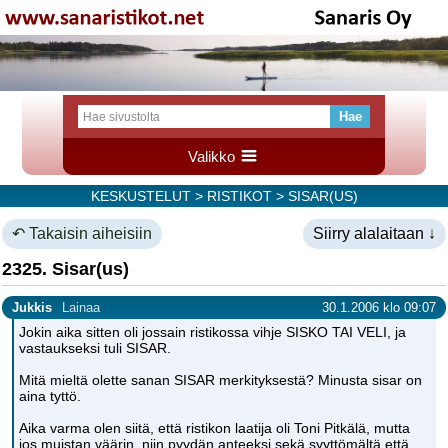
Valikko
KESKUSTELUT
>
RISTIKOT
> SISAR(US)
↶ Takaisin aiheisiin
Siirry alalaitaan ↓
2325. Sisar(us)
Jukkis
Lainaa
30.1.2006 klo 09:07
Jokin aika sitten oli jossain ristikossa vihje SISKO TAI VELI, ja
vastaukseksi tuli SISAR.
Mitä mieltä olette sanan SISAR merkityksestä? Minusta sisar on
aina tyttö.
Aika varma olen siitä, että ristikon laatija oli Toni Pitkälä, mutta
jos muistan väärin, niin pyydän anteeksi sekä syyttömältä että