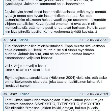
kyselkääpä. Jokainen kommentti on kullanarvoinen.
Ja vielä yks harmi tässä lastenristikkoasiassa, mikä myös teettää
työtä ja antaa sen hyvän lastenristikon odottaa: Se, että
lastenristikko ollakseen helppo vaatii paljon useammin tekemään
vihjeen sanallisiksi. Kuvat (paitsi omenan ;)) ovat usein niin
moniselitteisiä, että ne helposti johdattavat harhaan. Ku olis vaan
niin kiva piirrellä lapsille. Ku ne kuulemma tykkää kuvista. :)
37.
Jyrki
Lainaa
31.1.2006 klo 22:37
Tuo sisarekset olikin mielenkiintoinen. Enpä muista sitä koskaan
ehkä aiemmin kuulleeni, mutta ei se silti tunnu myöskään
oudolta. Johtuisiko siitä, että se noudattaa samaa kaavaa
sisarsanansa veljekset kanssa:
veli ~ velj-e-t ~ velj-e-kse-t
sisar ~ sisar-e-t ~ sisar-e-kse-t
Etymologisesta sanakirjasta (Häkkinen 2004) vielä luin, että sisko
on hellittelymuoto sisaresta, joka taas on balttilainen laina. Veli
ilmeisesti samoin.
38.
Jaska
Lainaa
31.1.2006 klo 23:09
Lettu viittasi kulttuuriantropologiaan. Siitäkökinhän johtuu myös
naisvalta sanoissa SISARYHTIÖ, TYTÄRYHTIÖ, EMOYHTIÖ.
Siis niissäkin firmoissa, joiden kaikki johtajat, hallitus ja vielä