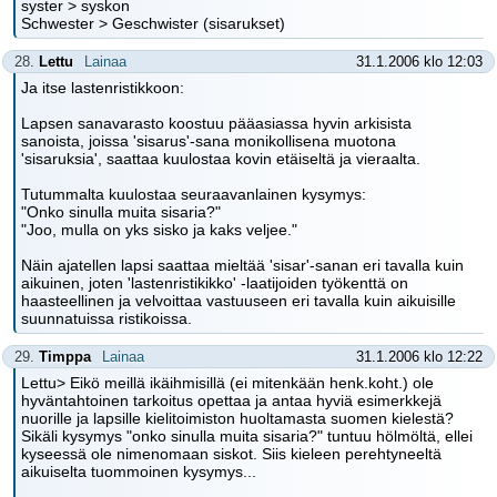
syster > syskon
Schwester > Geschwister (sisarukset)
28.
Lettu
Lainaa
31.1.2006 klo 12:03
Ja itse lastenristikkoon:
Lapsen sanavarasto koostuu pääasiassa hyvin arkisista
sanoista, joissa 'sisarus'-sana monikollisena muotona
'sisaruksia', saattaa kuulostaa kovin etäiseltä ja vieraalta.
Tutummalta kuulostaa seuraavanlainen kysymys:
"Onko sinulla muita sisaria?"
"Joo, mulla on yks sisko ja kaks veljee."
Näin ajatellen lapsi saattaa mieltää 'sisar'-sanan eri tavalla kuin
aikuinen, joten 'lastenristikikko' -laatijoiden työkenttä on
haasteellinen ja velvoittaa vastuuseen eri tavalla kuin aikuisille
suunnatuissa ristikoissa.
29.
Timppa
Lainaa
31.1.2006 klo 12:22
Lettu> Eikö meillä ikäihmisillä (ei mitenkään henk.koht.) ole
hyväntahtoinen tarkoitus opettaa ja antaa hyviä esimerkkejä
nuorille ja lapsille kielitoimiston huoltamasta suomen kielestä?
Sikäli kysymys "onko sinulla muita sisaria?" tuntuu hölmöltä, ellei
kyseessä ole nimenomaan siskot. Siis kieleen perehtyneeltä
aikuiselta tuommoinen kysymys...