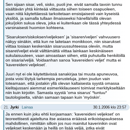
Sen sijaan sisar, veli, sisko, puoli jne. eivät samalla tavoin tunnu
sisältävän yhtä kiinteää viittausta siihen toiseen osapuoleen,
vaan niitä käytettäessä tarkoitetaan ensisijaisesti vain kyseistä
yksilöä, ja samalla tullaan ilmaisseeksi hänellä/sillä olevan
joku/jokin sukua oleva, joka ei kuitenkaan ole tässä yhteydessä
varsinaisesti huomion kohteena.
'Sisaruksen/siskoksen/veljeksen' ja 'sisaren/veljen' vahvuusero
näkyy siinäkin, että kun ne laitetaan monikkoon, niin sisarukset
viittaa tosiaan keskenään sisaruussuhteessa oleviin, mutta
sisaret/veljet eivät välttämättä viittaa lainkaan keskinäiseen
sukulaisuuteen, vaan ainoastaan siihen, että puhutuilla henkilöillä
on sisaria/veljiä. Voidaanhan sanoa 'kavereideni veljet' mutta ei
'kavereideni veljekset'.
Juuri nyt ei ole käytettävissä sanakirjaa tai muuta apuneuvoa,
josta voisi löytyä tarkempia perusteluja, joten joudun vain
toteamaan, että jostakin yllä olevan kaltaisesta syystä omassa
kielitajussani aiemmat esimerkkilauseeni toimivat merkitykseltään
niin kuin kirjoitin. Samasta syystä 'oma sisarus' *tuntuu*
tautologiselta, vähän samaan tapaan kuin 'myöskin'.
21.
Jyrki
Lainaa
30.1.2006 klo 23:57
Ja ennen kuin joku ehtii korjaamaan: 'kavereideni veljekset' on
teoreettisesti ajateltuna itse asiassa eräässä erikoistapauksessa
mahdollinen, nimittäin silloin jos nuo mainitut kaverinikin ovat
veljekset keskenään ja heillä on lisää veljiä, jotka eivät