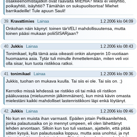
osakkeenomistajatkin ovat raavaita MIEHIÄ? Miksi ei veliyhtiö,
poikayhtiö, isäyhtiö? Tämähän on sukupuolisortoa! Miehet
barrikadeille! Tule apuun Sauli!
39.
Kravattimies
Lainaa
1.2.2006 klo 04:09
Onkohan näin käynyt: toinen tärVELI mahdollisuutensa, mutta
toinen pääsi mukaan poliiSISARjaan?
40.
Jukkis
Lainaa
1.2.2006 klo 08:43
Tonimikael, kyllä tämä asia oikeasti onkin alunperin 10-vuotiaan
huomaama asia. Tytär tuli minulle ihmettelemään, miten veli voi
olla sisar, kun tuota ristikkoa ratkoi.
41.
tonimikael
Lainaa
1.2.2006 klo 09:36
Jukkis, tuohan on mukava kuulla. Tai siis ei ole. Tai siis on. ;)
Kerrotko missä lehdessä se ristikko oli tai mikä oli ristikon
pääkuvassa (mieluummin jälkimmäinen), kun minä kävin omasta
mielestäni kaikki mahdolliset lastenristikkoni läpi enkä löytänyt.
42.
Jukkis
Lainaa
1.2.2006 klo 09:46
No kun en muista ihan varmasti. Epäilen jotain Pelikaanilehteä,
jonka palautusaika on jo mennyt umpeen, eli olen lähettänyt
lehden arvontaan. Silloin kun tuo tuli vastaan, ajattelin, että pitää
sitten kysyä, kun palautusaika loppuu, mutta asia unohtui, ja nyt