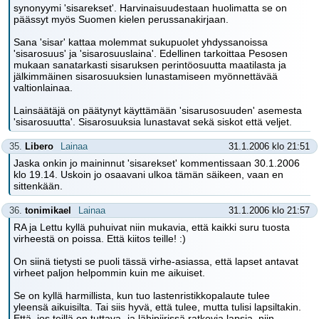
synonyymi 'sisarekset'. Harvinaisuudestaan huolimatta se on
päässyt myös Suomen kielen perussanakirjaan.
Sana 'sisar' kattaa molemmat sukupuolet yhdyssanoissa
'sisarosuus' ja 'sisarosuuslaina'. Edellinen tarkoittaa Pesosen
mukaan sanatarkasti sisaruksen perintöosuutta maatilasta ja
jälkimmäinen sisarosuuksien lunastamiseen myönnettävää
valtionlainaa.
Lainsäätäjä on päätynyt käyttämään 'sisarusosuuden' asemesta
'sisarosuutta'. Sisarosuuksia lunastavat sekä siskot että veljet.
35.
Libero
Lainaa
31.1.2006 klo 21:51
Jaska onkin jo maininnut 'sisarekset' kommentissaan 30.1.2006
klo 19.14. Uskoin jo osaavani ulkoa tämän säikeen, vaan en
sittenkään.
36.
tonimikael
Lainaa
31.1.2006 klo 21:57
RA ja Lettu kyllä puhuivat niin mukavia, että kaikki suru tuosta
virheestä on poissa. Että kiitos teille! :)
On siinä tietysti se puoli tässä virhe-asiassa, että lapset antavat
virheet paljon helpommin kuin me aikuiset.
Se on kyllä harmillista, kun tuo lastenristikkopalaute tulee
yleensä aikuisilta. Tai siis hyvä, että tulee, mutta tulisi lapsiltakin.
Että, jos teillä on tuttava- ja lähipiirissä ratkovia lapsia, niin