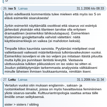
:D
26.
iso S
Lainaa
31.1.2006 klo 08:33
Jyrkin edellisestä kommentista tulee mieleen että myös iso S on
elävä esimerkki sisaruksesta!
Jyrkin esimerkit näyttämällä osoittivat että sisarus voi esiintyä
järkevästi yksinään eikä tilanteen tarvitse olla erityisen
dramaattinen (esimerkiksi lähikoulutapaus). Esimerkkien
löytäminen googlettamalla vahvisti väitettäni: näitä
käyttöesimerkkejä on vaikea (ei mahdoton keksiä).
Timpalle kiitos kauniista sanoista. Pyytämäsi mielipiteet ovat
valitettavasti vaikeasti määriteltävissä tulkintavaikeuksien vuoksi.
Esimerkiksi isoveljeni ei ole iso veljeni jos mitataan itäistä pituutta
mutta kyllä jos punnitaan läntistä leveyttä. Vastaavia
ulottuvuuksia tulkiten pikkusiskoni on iso sisko tai sitten ei.
Joudun pidättäytymään tarkemmasta analyysista välttääkseni
minulle läheisen ihmisen loukkaantumista, nimittäin itseni.
27.
Lettu
Lainaa
31.1.2006 klo 11:34
Vertailun vuoksi otin mukaan englannin-, saksan- ja
ruotsinkieliset ilmaisut, joissa on myös havaittavissa feminiininen
yliote sisarus-sanalle. Kulttuuriantropologia saattaa antaa tälle
ilmiölle oman selityksensä.
sister > sisters / sibling