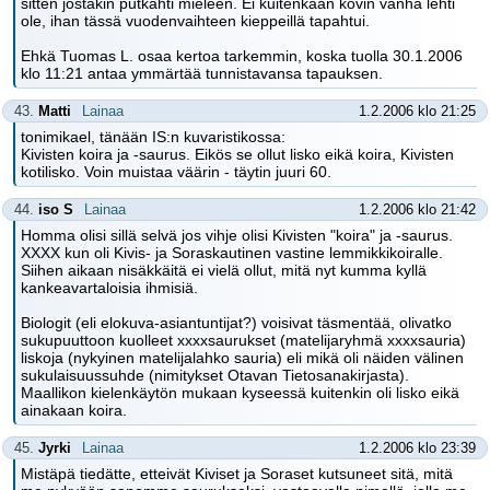
sitten jostakin putkahti mieleen. Ei kuitenkaan kovin vanha lehti
ole, ihan tässä vuodenvaihteen kieppeillä tapahtui.
Ehkä Tuomas L. osaa kertoa tarkemmin, koska tuolla 30.1.2006
klo 11:21 antaa ymmärtää tunnistavansa tapauksen.
43.
Matti
Lainaa
1.2.2006 klo 21:25
tonimikael, tänään IS:n kuvaristikossa:
Kivisten koira ja -saurus. Eikös se ollut lisko eikä koira, Kivisten
kotilisko. Voin muistaa väärin - täytin juuri 60.
44.
iso S
Lainaa
1.2.2006 klo 21:42
Homma olisi sillä selvä jos vihje olisi Kivisten "koira" ja -saurus.
XXXX kun oli Kivis- ja Soraskautinen vastine lemmikkikoiralle.
Siihen aikaan nisäkkäitä ei vielä ollut, mitä nyt kumma kyllä
kankeavartaloisia ihmisiä.
Biologit (eli elokuva-asiantuntijat?) voisivat täsmentää, olivatko
sukupuuttoon kuolleet xxxxsaurukset (matelijaryhmä xxxxsauria)
liskoja (nykyinen matelijalahko sauria) eli mikä oli näiden välinen
sukulaisuussuhde (nimitykset Otavan Tietosanakirjasta).
Maallikon kielenkäytön mukaan kyseessä kuitenkin oli lisko eikä
ainakaan koira.
45.
Jyrki
Lainaa
1.2.2006 klo 23:39
Mistäpä tiedätte, etteivät Kiviset ja Soraset kutsuneet sitä, mitä