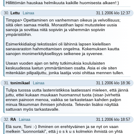
Hillittömän hauskaa helmikuuta kaikille huomisesta alkaen!:)
30.
Lettu
Lainaa
31.1.2006 klo 12:37
Timppa> Opettaminen on vanhemman oikeus ja velvollisuus;
siitä olen samaa mieltä. Monastihan lapsi mutustelee uusia
sanoja ja sovittaa niitä sopiviin ja vähemmän sopiviin
ympäristöihin.
Esimerkkidialogi tekstissäni oli lähinnä lapsen kielellisen
sanavaraston hahmottamisen ongelma. Kokemuksen kautta
sanojen monimerkityksellisyys selkenee ja syvenee.
Usean vuoden ajan on tehty tutkimuksia koululaisten
keskuudessa luetun ymmärtämisen osalta. Asia ei ole siten
mitenkään pilipalijuttu, jonka laatija voisi ohittaa mennen tullen.
31.
tonimikael
Lainaa
31.1.2006 klo 18:36
Tulipa tuossa uutta lastenristikkoa laatiessani mieleen, että jännä
juttu, ettei kukaan muukaan huomannut tuota (sisar-)virhettä
ennen painoon menoa, vaikka se tarkastetaan kahden paljon
minua fiksumman ihmisen johdosta. Tekevän lisäksi näyttää
sattuvan myös tarkastavalle.
32.
RA
Lainaa
31.1.2006 klo 18:57
Elä sure, Toni :-) Ihminen on erehtyväinen ja se nyt on vaan
melkein "luonnonlaki", että j o s k u s kolmekin ihmistä on yhtä