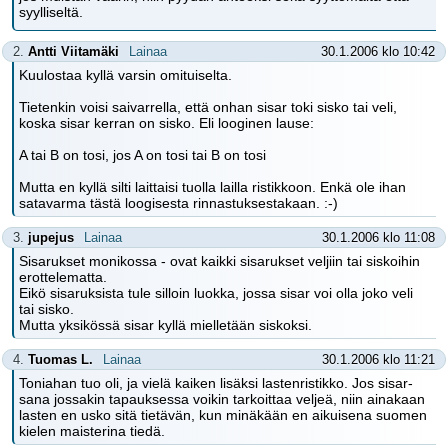
syylliseltä.
2.
Antti Viitamäki
Lainaa
30.1.2006 klo 10:42
Kuulostaa kyllä varsin omituiselta.
Tietenkin voisi saivarrella, että onhan sisar toki sisko tai veli,
koska sisar kerran on sisko. Eli looginen lause:
A tai B on tosi, jos A on tosi tai B on tosi
Mutta en kyllä silti laittaisi tuolla lailla ristikkoon. Enkä ole ihan
satavarma tästä loogisesta rinnastuksestakaan. :-)
3.
jupejus
Lainaa
30.1.2006 klo 11:08
Sisarukset monikossa - ovat kaikki sisarukset veljiin tai siskoihin
erottelematta.
Eikö sisaruksista tule silloin luokka, jossa sisar voi olla joko veli
tai sisko.
Mutta yksikössä sisar kyllä mielletään siskoksi.
4.
Tuomas L.
Lainaa
30.1.2006 klo 11:21
Toniahan tuo oli, ja vielä kaiken lisäksi lastenristikko. Jos sisar-
sana jossakin tapauksessa voikin tarkoittaa veljeä, niin ainakaan
lasten en usko sitä tietävän, kun minäkään en aikuisena suomen
kielen maisterina tiedä.