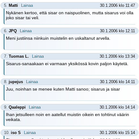
5.
Matti
Lainaa
30.1.2006 klo 11:47
Nykänen kertoo, että sisar on naispuolinen, mutta sisarus voi olla
joko sisar tai veli.
6.
JPQ
Lainaa
30.1.2006 klo 12:11
Meni justiinsa niinkuin muistelin en uskaltanut arvella.
7.
Tuomas L.
Lainaa
30.1.2006 klo 13:34
Sisarus-sanaakaan ei varmaan yksikössä kovin paljon käytetä.
8.
jupejus
Lainaa
30.1.2006 klo 14:11
Juu, noinhan se menee kuten Matti sanoo; sisarus ja sisar
9.
Qaaleppi
Lainaa
30.1.2006 klo 14:14
Ihan jetsulleen noin en aatellut muistin oikein en tohtinut väärin
veikata.
10.
iso S
Lainaa
30.1.2006 klo 15:14