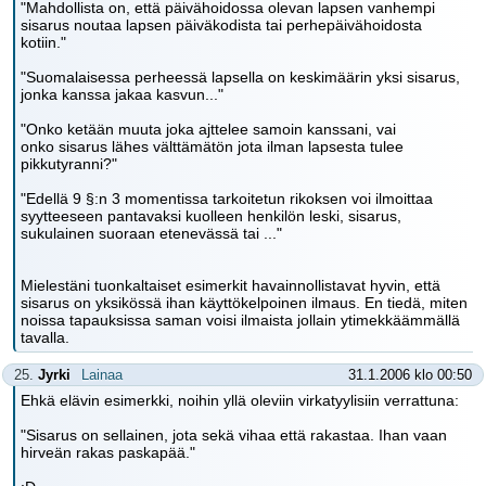
"Mahdollista on, että päivähoidossa olevan lapsen vanhempi
sisarus noutaa lapsen päiväkodista tai perhepäivähoidosta
kotiin."
"Suomalaisessa perheessä lapsella on keskimäärin yksi sisarus,
jonka kanssa jakaa kasvun..."
"Onko ketään muuta joka ajttelee samoin kanssani, vai
onko sisarus lähes välttämätön jota ilman lapsesta tulee
pikkutyranni?"
"Edellä 9 §:n 3 momentissa tarkoitetun rikoksen voi ilmoittaa
syytteeseen pantavaksi kuolleen henkilön leski, sisarus,
sukulainen suoraan etenevässä tai ..."
Mielestäni tuonkaltaiset esimerkit havainnollistavat hyvin, että
sisarus on yksikössä ihan käyttökelpoinen ilmaus. En tiedä, miten
noissa tapauksissa saman voisi ilmaista jollain ytimekkäämmällä
tavalla.
25.
Jyrki
Lainaa
31.1.2006 klo 00:50
Ehkä elävin esimerkki, noihin yllä oleviin virkatyylisiin verrattuna:
"Sisarus on sellainen, jota sekä vihaa että rakastaa. Ihan vaan
hirveän rakas paskapää."