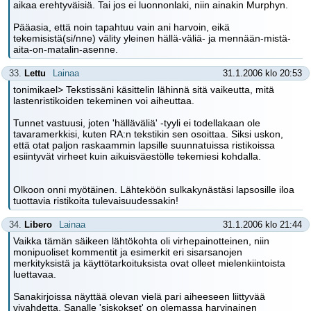
aikaa erehtyväisiä. Tai jos ei luonnonlaki, niin ainakin Murphyn.
Pääasia, että noin tapahtuu vain ani harvoin, eikä
tekemisistä(si/nne) välity yleinen hällä-väliä- ja mennään-mistä-
aita-on-matalin-asenne.
33.
Lettu
Lainaa
31.1.2006 klo 20:53
tonimikael> Tekstissäni käsittelin lähinnä sitä vaikeutta, mitä
lastenristikoiden tekeminen voi aiheuttaa.
Tunnet vastuusi, joten 'hälläväliä' -tyyli ei todellakaan ole
tavaramerkkisi, kuten RA:n tekstikin sen osoittaa. Siksi uskon,
että otat paljon raskaammin lapsille suunnatuissa ristikoissa
esiintyvät virheet kuin aikuisväestölle tekemiesi kohdalla.
Olkoon onni myötäinen. Lähteköön sulkakynästäsi lapsosille iloa
tuottavia ristikoita tulevaisuudessakin!
34.
Libero
Lainaa
31.1.2006 klo 21:44
Vaikka tämän säikeen lähtökohta oli virhepainotteinen, niin
monipuoliset kommentit ja esimerkit eri sisarsanojen
merkityksistä ja käyttötarkoituksista ovat olleet mielenkiintoista
luettavaa.
Sanakirjoissa näyttää olevan vielä pari aiheeseen liittyvää
vivahdetta. Sanalle 'siskokset' on olemassa harvinainen