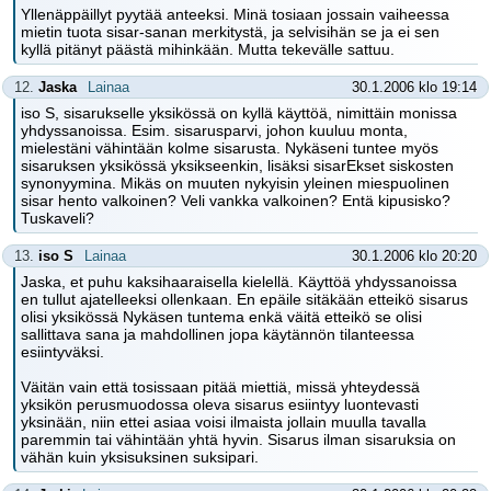
Yllenäppäillyt pyytää anteeksi. Minä tosiaan jossain vaiheessa
mietin tuota sisar-sanan merkitystä, ja selvisihän se ja ei sen
kyllä pitänyt päästä mihinkään. Mutta tekevälle sattuu.
12.
Jaska
Lainaa
30.1.2006 klo 19:14
iso S, sisarukselle yksikössä on kyllä käyttöä, nimittäin monissa
yhdyssanoissa. Esim. sisarusparvi, johon kuuluu monta,
mielestäni vähintään kolme sisarusta. Nykäseni tuntee myös
sisaruksen yksikössä yksikseenkin, lisäksi sisarEkset siskosten
synonyymina. Mikäs on muuten nykyisin yleinen miespuolinen
sisar hento valkoinen? Veli vankka valkoinen? Entä kipusisko?
Tuskaveli?
13.
iso S
Lainaa
30.1.2006 klo 20:20
Jaska, et puhu kaksihaaraisella kielellä. Käyttöä yhdyssanoissa
en tullut ajatelleeksi ollenkaan. En epäile sitäkään etteikö sisarus
olisi yksikössä Nykäsen tuntema enkä väitä etteikö se olisi
sallittava sana ja mahdollinen jopa käytännön tilanteessa
esiintyväksi.
Väitän vain että tosissaan pitää miettiä, missä yhteydessä
yksikön perusmuodossa oleva sisarus esiintyy luontevasti
yksinään, niin ettei asiaa voisi ilmaista jollain muulla tavalla
paremmin tai vähintään yhtä hyvin. Sisarus ilman sisaruksia on
vähän kuin yksisuksinen suksipari.