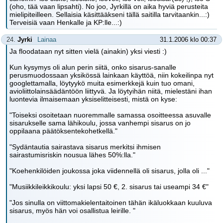
(oho, tää vaan lipsahti). No joo, Jyrkillä on aika hyviä perusteita
mielipiteilleen. Sellaisia käsittääkseni tällä saitilla tarvitaankin...:)
Terveisiä vaan Henkalle ja KP:lle...:)
24.
Jyrki
Lainaa
31.1.2006 klo 00:37
Ja floodataan nyt sitten vielä (ainakin) yksi viesti :)
Kun kysymys oli alun perin siitä, onko sisarus-sanalle
perusmuodossaan yksikössä lainkaan käyttöä, niin kokeilinpa nyt
googlettamalla, löytyykö muita esimerkkejä kuin tuo omani,
avioliittolainsäädäntöön liittyvä. Ja löytyihän niitä, mielestäni ihan
luontevia ilmaisemaan yksiselitteisesti, mistä on kyse:
"Toiseksi osoitetaan nuoremmalle samassa osoitteessa asuvalle
sisarukselle sama lähikoulu, jossa vanhempi sisarus on jo
oppilaana päätöksentekohetkellä."
"Sydäntautia sairastava sisarus merkitsi ihmisen
sairastumisriskin nousua lähes 50%:lla."
"Koehenkilöiden joukossa joka viidennellä oli sisarus, jolla oli ..."
"Musiikkileikkikoulu: yksi lapsi 50 €, 2. sisarus tai useampi 34 €"
"Jos sinulla on viittomakielentaitoinen tähän ikäluokkaan kuuluva
sisarus, myös hän voi osallistua leirille. "