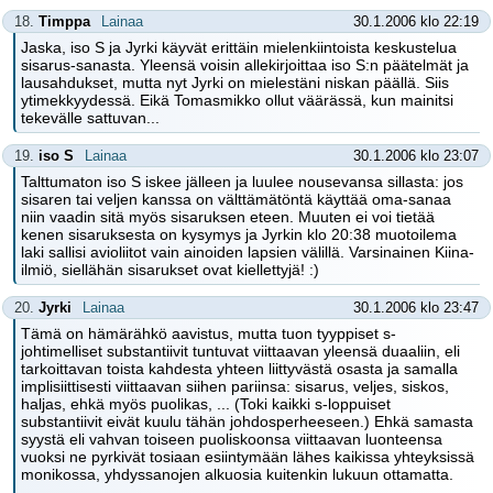
18.
Timppa
Lainaa
30.1.2006 klo 22:19
Jaska, iso S ja Jyrki käyvät erittäin mielenkiintoista keskustelua
sisarus-sanasta. Yleensä voisin allekirjoittaa iso S:n päätelmät ja
lausahdukset, mutta nyt Jyrki on mielestäni niskan päällä. Siis
ytimekkyydessä. Eikä Tomasmikko ollut väärässä, kun mainitsi
tekevälle sattuvan...
19.
iso S
Lainaa
30.1.2006 klo 23:07
Talttumaton iso S iskee jälleen ja luulee nousevansa sillasta: jos
sisaren tai veljen kanssa on välttämätöntä käyttää oma-sanaa
niin vaadin sitä myös sisaruksen eteen. Muuten ei voi tietää
kenen sisaruksesta on kysymys ja Jyrkin klo 20:38 muotoilema
laki sallisi avioliitot vain ainoiden lapsien välillä. Varsinainen Kiina-
ilmiö, siellähän sisarukset ovat kiellettyjä! :)
20.
Jyrki
Lainaa
30.1.2006 klo 23:47
Tämä on hämärähkö aavistus, mutta tuon tyyppiset s-
johtimelliset substantiivit tuntuvat viittaavan yleensä duaaliin, eli
tarkoittavan toista kahdesta yhteen liittyvästä osasta ja samalla
implisiittisesti viittaavan siihen pariinsa: sisarus, veljes, siskos,
haljas, ehkä myös puolikas, ... (Toki kaikki s-loppuiset
substantiivit eivät kuulu tähän johdosperheeseen.) Ehkä samasta
syystä eli vahvan toiseen puoliskoonsa viittaavan luonteensa
vuoksi ne pyrkivät tosiaan esiintymään lähes kaikissa yhteyksissä
monikossa, yhdyssanojen alkuosia kuitenkin lukuun ottamatta.