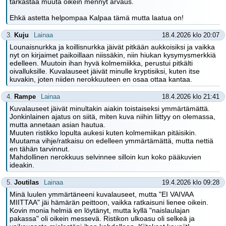
tarkastaa muuta oikein mennyt arvaus.
Ehkä astetta helpompaa Kalpaa tämä mutta laatua on!
3.
Kuju
Lainaa
18.4.2026 klo 20:07
Lounaisnurkka ja koillisnurkka jäivät pitkään aukkoisiksi ja vaikka
nyt on kirjaimet paikoillaan niissäkin, niin hiukan kysymysmerkkiä
edelleen. Muutoin ihan hyvä kolmemiikka, perustui pitkälti
oivalluksille. Kuvalauseet jäivät minulle kryptisiksi, kuten itse
kuvakin, joten niiden nerokkuuteen en osaa ottaa kantaa.
4.
Rampe
Lainaa
18.4.2026 klo 21:41
Kuvalauseet jäivät minultakin aiakin toistaiseksi ymmärtämättä.
Jonkinlainen ajatus on siitä, miten kuva niihin liittyy on olemassa,
mutta annetaan asian hautua.
Muuten ristikko lopulta aukesi kuten kolmemiikan pitäisikin.
Muutama vihje/ratkaisu on edelleen ymmärtämättä, mutta nettiä
en tähän tarvinnut.
Mahdollinen nerokkuus selvinnee silloin kun koko pääkuvien
ideakin.
5.
Joutilas
Lainaa
19.4.2026 klo 09:28
Minä luulen ymmärtäneeni kuvalauseet, mutta "EI VAIVAA
MIITTAA" jäi hämärän peittoon, vaikka ratkaisuni lienee oikein.
Kovin monia helmiä en löytänyt, mutta kyllä "naislaulajan
pakassa" oli oikein messevä. Ristikon ulkoasu oli selkeä ja