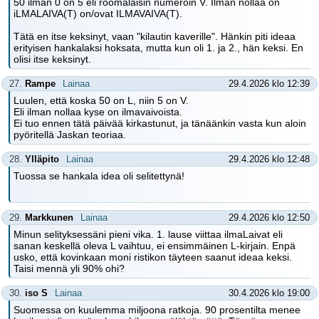
50 ilman 0 on 5 eli roomalaisin numeroin V. Ilman nollaa on
iLMALAIVA(T) on/ovat ILMAVAIVA(T).
Tätä en itse keksinyt, vaan "kilautin kaverille". Hänkin piti ideaa
erityisen hankalaksi hoksata, mutta kun oli 1. ja 2., hän keksi. En
olisi itse keksinyt.
27.
Rampe
Lainaa
29.4.2026 klo 12:39
Luulen, että koska 50 on L, niin 5 on V.
Eli ilman nollaa kyse on ilmavaivoista.
Ei tuo ennen tätä päivää kirkastunut, ja tänäänkin vasta kun aloin
pyöritellä Jaskan teoriaa.
28.
Ylläpito
Lainaa
29.4.2026 klo 12:48
Tuossa se hankala idea oli selitettynä!
29.
Markkunen
Lainaa
29.4.2026 klo 12:50
Minun selityksessäni pieni vika. 1. lause viittaa ilmaLaivat eli
sanan keskellä oleva L vaihtuu, ei ensimmäinen L-kirjain. Enpä
usko, että kovinkaan moni ristikon täyteen saanut ideaa keksi.
Taisi mennä yli 90% ohi?
30.
iso S
Lainaa
30.4.2026 klo 19:00
Suomessa on kuulemma miljoona ratkoja. 90 prosentilta menee