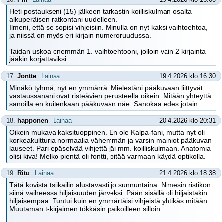
Heti postaukseni (15) jälkeen tarkastin koilliskulman osalta
alkuperäisen ratkontani uudelleen.
Ilmeni, että se sopisi vihjeisiin. Minulla on nyt kaksi vaihtoehtoa,
ja niissä on myös eri kirjain numeroruudussa.
Taidan uskoa enemmän 1. vaihtoehtooni, jolloin vain 2 kirjainta
jääkin korjattaviksi.
17.
Jontte
Lainaa
19.4.2026 klo 16:30
Minäkö tyhmä, nyt en ymmärrä. Mielestäni pääkuvaan liittyvät
vastaussanani ovat risteävien perusteella oikein. Mitään yhteyttä
sanoilla en kuitenkaan pääkuvaan näe. Sanokaa edes jotain
18.
happonen
Lainaa
20.4.2026 klo 20:31
Oikein mukava kaksituoppinen. En ole Kalpa-fani, mutta nyt oli
korkeakultturia normaalia vähemmän ja varsin mainiot pääkuvan
lauseet. Pari epäselvää vihjettä jäi mm. koilliskulmaan. Anatomia
olisi kiva! Melko pientä oli fontti, pitää varmaan käydä optikolla.
19.
Ritu
Lainaa
21.4.2026 klo 18:38
Tätä kovista tsiikailin alustavasti jo sunnuntaina. Nimesin ristikon
siinä vaiheessa hiljaisuuden järveksi. Pään sisällä oli hiljaistakin
hiljaisempaa. Tuntui kuin en ymmärtäisi vihjeistä yhtikäs mitään.
Muutaman t-kirjaimen tökkäsin paikoilleen silloin.