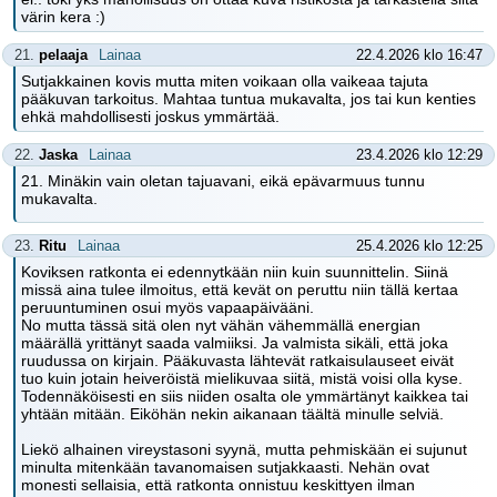
värin kera :)
21.
pelaaja
Lainaa
22.4.2026 klo 16:47
Sutjakkainen kovis mutta miten voikaan olla vaikeaa tajuta
pääkuvan tarkoitus. Mahtaa tuntua mukavalta, jos tai kun kenties
ehkä mahdollisesti joskus ymmärtää.
22.
Jaska
Lainaa
23.4.2026 klo 12:29
21. Minäkin vain oletan tajuavani, eikä epävarmuus tunnu
mukavalta.
23.
Ritu
Lainaa
25.4.2026 klo 12:25
Koviksen ratkonta ei edennytkään niin kuin suunnittelin. Siinä
missä aina tulee ilmoitus, että kevät on peruttu niin tällä kertaa
peruuntuminen osui myös vapaapäivääni.
No mutta tässä sitä olen nyt vähän vähemmällä energian
määrällä yrittänyt saada valmiiksi. Ja valmista sikäli, että joka
ruudussa on kirjain. Pääkuvasta lähtevät ratkaisulauseet eivät
tuo kuin jotain heiveröistä mielikuvaa siitä, mistä voisi olla kyse.
Todennäköisesti en siis niiden osalta ole ymmärtänyt kaikkea tai
yhtään mitään. Eiköhän nekin aikanaan täältä minulle selviä.
Liekö alhainen vireystasoni syynä, mutta pehmiskään ei sujunut
minulta mitenkään tavanomaisen sutjakkaasti. Nehän ovat
monesti sellaisia, että ratkonta onnistuu keskittyen ilman