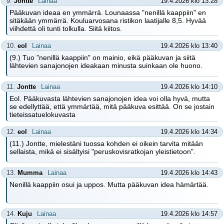
9.
Jontte
Lainaa
19.4.2026 klo 13:28
Pääkuvan ideaa en ymmärrä. Lounaassa "nenillä kaappiin" en
sitäkään ymmärrä. Kouluarvosana ristikon laatijalle 8,5. Hyvää
viihdettä oli tunti tolkulla. Siitä kiitos.
10.
eol
Lainaa
19.4.2026 klo 13:40
(9.) Tuo "nenillä kaappiin" on mainio, eikä pääkuvan ja siitä
lähtevien sanajonojen ideakaan minusta suinkaan ole huono.
11.
Jontte
Lainaa
19.4.2026 klo 14:10
Eol. Pääkuvasta lähtevien sanajonojen idea voi olla hyvä, mutta
se edellyttää, että ymmärtää, mitä pääkuva esittää. On se jostain
tieteissatuelokuvasta
12.
eol
Lainaa
19.4.2026 klo 14:34
(11.) Jontte, mielestäni tuossa kohden ei oikein tarvita mitään
sellaista, mikä ei sisältyisi "peruskovisratkojan yleistietoon".
13.
Mumma
Lainaa
19.4.2026 klo 14:43
Nenillä kaappiin osui ja uppos. Mutta pääkuvan idea hämärtää.
14.
Kuju
Lainaa
19.4.2026 klo 14:57