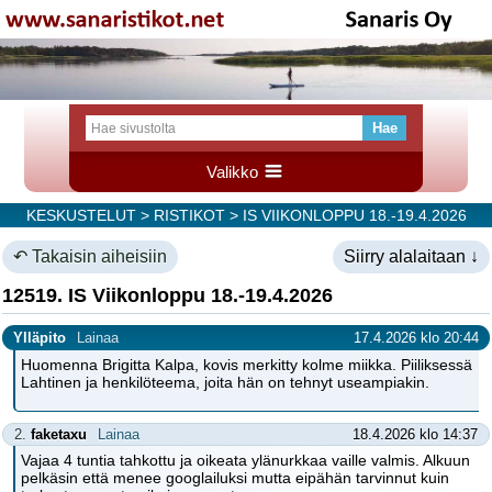
Valikko
KESKUSTELUT
>
RISTIKOT
> IS VIIKONLOPPU 18.-19.4.2026
↶ Takaisin aiheisiin
Siirry alalaitaan ↓
12519. IS Viikonloppu 18.-19.4.2026
Ylläpito
Lainaa
17.4.2026 klo 20:44
Huomenna Brigitta Kalpa, kovis merkitty kolme miikka. Piiliksessä
Lahtinen ja henkilöteema, joita hän on tehnyt useampiakin.
2.
faketaxu
Lainaa
18.4.2026 klo 14:37
Vajaa 4 tuntia tahkottu ja oikeata ylänurkkaa vaille valmis. Alkuun
pelkäsin että menee googlailuksi mutta eipähän tarvinnut kuin