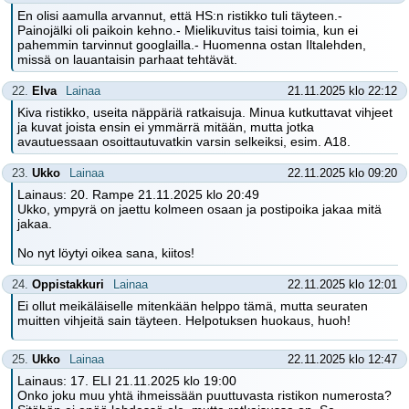
En olisi aamulla arvannut, että HS:n ristikko tuli täyteen.-
Painojälki oli paikoin kehno.- Mielikuvitus taisi toimia, kun ei
pahemmin tarvinnut googlailla.- Huomenna ostan Iltalehden,
missä on lauantaisin parhaat tehtävät.
22.
Elva
Lainaa
21.11.2025 klo 22:12
Kiva ristikko, useita näppäriä ratkaisuja. Minua kutkuttavat vihjeet
ja kuvat joista ensin ei ymmärrä mitään, mutta jotka
avautuessaan osoittautuvatkin varsin selkeiksi, esim. A18.
23.
Ukko
Lainaa
22.11.2025 klo 09:20
Lainaus: 20. Rampe 21.11.2025 klo 20:49
Ukko, ympyrä on jaettu kolmeen osaan ja postipoika jakaa mitä
jakaa.
No nyt löytyi oikea sana, kiitos!
24.
Oppistakkuri
Lainaa
22.11.2025 klo 12:01
Ei ollut meikäläiselle mitenkään helppo tämä, mutta seuraten
muitten vihjeitä sain täyteen. Helpotuksen huokaus, huoh!
25.
Ukko
Lainaa
22.11.2025 klo 12:47
Lainaus: 17. ELI 21.11.2025 klo 19:00
Onko joku muu yhtä ihmeissään puuttuvasta ristikon numerosta?