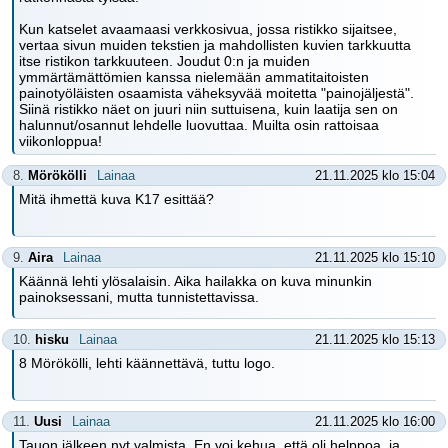
Kun katselet avaamaasi verkkosivua, jossa ristikko sijaitsee,
vertaa sivun muiden tekstien ja mahdollisten kuvien tarkkuutta
itse ristikon tarkkuuteen. Joudut 0:n ja muiden
ymmärtämättömien kanssa nielemään ammatitaitoisten
painotyöläisten osaamista väheksyvää moitetta "painojäljestä".
Siinä ristikko näet on juuri niin suttuisena, kuin laatija sen on
halunnut/osannut lehdelle luovuttaa. Muilta osin rattoisaa
viikonloppua!
8.
Mörökölli
Lainaa
21.11.2025 klo 15:04
Mitä ihmettä kuva K17 esittää?
9.
Aira
Lainaa
21.11.2025 klo 15:10
Käännä lehti ylösalaisin. Aika hailakka on kuva minunkin
painoksessani, mutta tunnistettavissa.
10.
hisku
Lainaa
21.11.2025 klo 15:13
8 Mörökölli, lehti käännettävä, tuttu logo.
11.
Uusi
Lainaa
21.11.2025 klo 16:00
Tauon jälkeen nyt valmista..En voi kehua, että oli helppoa, ja