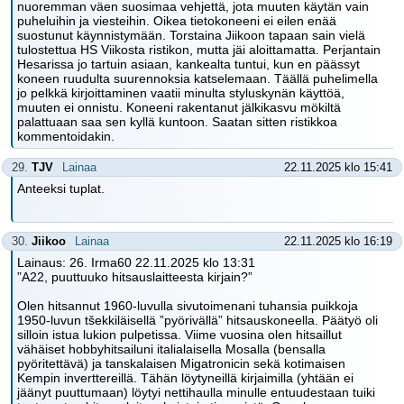
nuoremman väen suosimaa vehjettä, jota muuten käytän vain
puheluihin ja viesteihin. Oikea tietokoneeni ei eilen enää
suostunut käynnistymään. Torstaina Jiikoon tapaan sain vielä
tulostettua HS Viikosta ristikon, mutta jäi aloittamatta. Perjantain
Hesarissa jo tartuin asiaan, kankealta tuntui, kun en päässyt
koneen ruudulta suurennoksia katselemaan. Täällä puhelimella
jo pelkkä kirjoittaminen vaatii minulta styluskynän käyttöä,
muuten ei onnistu. Koneeni rakentanut jälkikasvu mökiltä
palattuaan saa sen kyllä kuntoon. Saatan sitten ristikkoa
kommentoidakin.
29.
TJV
Lainaa
22.11.2025 klo 15:41
Anteeksi tuplat.
30.
Jiikoo
Lainaa
22.11.2025 klo 16:19
Lainaus: 26. Irma60 22.11.2025 klo 13:31
”A22, puuttuuko hitsauslaitteesta kirjain?”
Olen hitsannut 1960-luvulla sivutoimenani tuhansia puikkoja
1950-luvun tšekkiläisellä ”pyörivällä” hitsauskoneella. Päätyö oli
silloin istua lukion pulpetissa. Viime vuosina olen hitsaillut
vähäiset hobbyhitsailuni italialaisella Mosalla (bensalla
pyöritettävä) ja tanskalaisen Migatronicin sekä kotimaisen
Kempin inverttereillä. Tähän löytyneillä kirjaimilla (yhtään ei
jäänyt puuttumaan) löytyi nettihaulla minulle entuudestaan tuiki