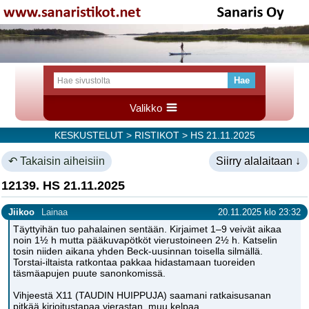
Valikko
KESKUSTELUT
>
RISTIKOT
> HS 21.11.2025
↶ Takaisin aiheisiin
Siirry alalaitaan ↓
12139. HS 21.11.2025
Jiikoo
Lainaa
20.11.2025 klo 23:32
Täyttyihän tuo pahalainen sentään. Kirjaimet 1–9 veivät aikaa
noin 1½ h mutta pääkuvapötköt vierustoineen 2½ h. Katselin
tosin niiden aikana yhden Beck-uusinnan toisella silmällä.
Torstai-iltaista ratkontaa pakkaa hidastamaan tuoreiden
täsmäapujen puute sanonkomissä.
Vihjeestä X11 (TAUDIN HUIPPUJA) saamani ratkaisusanan
pitkää kirjoitustapaa vierastan, muu kelpaa.