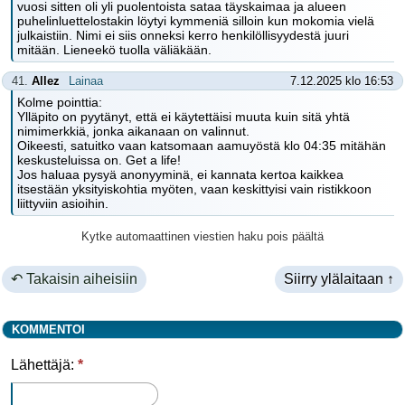
vuosi sitten oli yli puolentoista sataa täyskaimaa ja alueen
puhelinluettelostakin löytyi kymmeniä silloin kun mokomia vielä
julkaistiin. Nimi ei siis onneksi kerro henkilöllisyydestä juuri
mitään. Lieneekö tuolla väliäkään.
41.
Allez
Lainaa
7.12.2025 klo 16:53
Kolme pointtia:
Ylläpito on pyytänyt, että ei käytettäisi muuta kuin sitä yhtä
nimimerkkiä, jonka aikanaan on valinnut.
Oikeesti, satuitko vaan katsomaan aamuyöstä klo 04:35 mitähän
keskusteluissa on. Get a life!
Jos haluaa pysyä anonyyminä, ei kannata kertoa kaikkea
itsestään yksityiskohtia myöten, vaan keskittyisi vain ristikkoon
liittyviin asioihin.
Kytke automaattinen viestien haku pois päältä
↶ Takaisin aiheisiin
Siirry ylälaitaan ↑
KOMMENTOI
Lähettäjä:
*