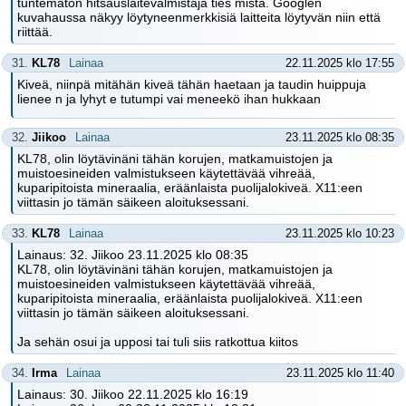
tuntematon hitsauslaitevalmistaja ties mistä. Googlen
kuvahaussa näkyy löytyneenmerkkisiä laitteita löytyvän niin että
riittää.
31.
KL78
Lainaa
22.11.2025 klo 17:55
Kiveä, niinpä mitähän kiveä tähän haetaan ja taudin huippuja
lienee n ja lyhyt e tutumpi vai meneekö ihan hukkaan
32.
Jiikoo
Lainaa
23.11.2025 klo 08:35
KL78, olin löytävinäni tähän korujen, matkamuistojen ja
muistoesineiden valmistukseen käytettävää vihreää,
kuparipitoista mineraalia, eräänlaista puolijalokiveä. X11:een
viittasin jo tämän säikeen aloituksessani.
33.
KL78
Lainaa
23.11.2025 klo 10:23
Lainaus: 32. Jiikoo 23.11.2025 klo 08:35
KL78, olin löytävinäni tähän korujen, matkamuistojen ja
muistoesineiden valmistukseen käytettävää vihreää,
kuparipitoista mineraalia, eräänlaista puolijalokiveä. X11:een
viittasin jo tämän säikeen aloituksessani.
Ja sehän osui ja upposi tai tuli siis ratkottua kiitos
34.
Irma
Lainaa
23.11.2025 klo 11:40
Lainaus: 30. Jiikoo 22.11.2025 klo 16:19