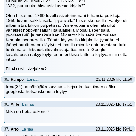
Lainaus: 26. Irma60 22.11.2025 klo 13:31
”A22, puuttuuko hitsauslaitteesta kirjain?”
Olen hitsannut 1960-luvulla sivutoimenani tuhansia puikkoja
1950-luvun tšekkiläisellä ”pyörivällä” hitsauskoneella. Päätyö oli
silloin istua lukion pulpetissa. Viime vuosina olen hitsaillut
vähäiset hobbyhitsailuni italialaisella Mosalla (bensalla
pyöritettävä) ja tanskalaisen Migatronicin sekä kotimaisen
Kempin inverttereillä. Tähän löytyneillä kirjaimilla (yhtään ei
jäänyt puuttumaan) löytyi nettihaulla minulle entuudestaan tuiki
tuntematon hitsauslaitevalmistaja ties mistä. Googlen
kuvahaussa näkyy löytyneenmerkkisiä laitteita löytyvän niin että
riittää.
Eli ei tarvi L-kirjainta?
35.
Rampe
Lainaa
23.11.2025 klo 11:50
Irma(34), ei näköjään tarvitse L-kirjainta, kun ilman sitäkin
googlesta hotsauskoneita löytyy.
36.
Ville
Lainaa
23.11.2025 klo 17:51
Mikä on hotsauskone?
37.
Arto
Lainaa
23.11.2025 klo 19:41