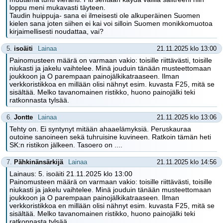
loppu meni mukavasti täyteen.
Taudin huippuja- sana ei ilmeisesti ole alkuperäinen Suomen
kielen sana joten siihen ei kai voi silloin Suomen monikkomuotoa
kirjaimellisesti noudattaa, vai?
5.
isoäiti
Lainaa
21.11.2025 klo 13:00
Painomusteen määrä on varmaan vakio: toisille riittävästi, toisille
niukasti ja jakelu vaihtelee. Minä jouduin tänään musteettomaan
joukkoon ja O parempaan painojälkikatraaseen. Ilman
verkkoristikkoa en millään olisi nähnyt esim. kuvasta F25, mitä se
sisältää. Melko tavanomainen ristikko, huono painojälki teki
ratkonnasta tylsää.
6.
Jontte
Lainaa
21.11.2025 klo 13:06
Tehty on. Ei syntynyt mitään ahaaelämyksiä. Peruskauraa
outoine sanoineen sekä tuhruisine kuvineen. Ratkoin tämän heti
SK:n ristikon jälkeen. Tasoero on ....
7.
Pähkinänsärkijä
Lainaa
21.11.2025 klo 14:56
Lainaus: 5. isoäiti 21.11.2025 klo 13:00
Painomusteen määrä on varmaan vakio: toisille riittävästi, toisille
niukasti ja jakelu vaihtelee. Minä jouduin tänään musteettomaan
joukkoon ja O parempaan painojälkikatraaseen. Ilman
verkkoristikkoa en millään olisi nähnyt esim. kuvasta F25, mitä se
sisältää. Melko tavanomainen ristikko, huono painojälki teki
ratkonnasta tylsää.