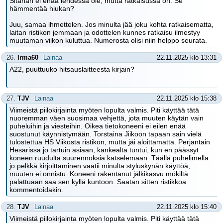
Sitähän ei enää lehdessä ole, mutta ratkaisussa on. Se
hämmentää hiukan?
Juu, samaa ihmettelen. Jos minulta jää joku kohta ratkaisematta,
laitan ristikon jemmaan ja odottelen kunnes ratkaisu ilmestyy
muutaman viikon kuluttua. Numerosta olisi niin helppo seurata.
26.
Irma60
Lainaa
22.11.2025 klo 13:31
A22, puuttuuko hitsauslaitteesta kirjain?
27.
TJV
Lainaa
22.11.2025 klo 15:38
Viimeistä piilokirjainta myöten lopulta valmis. Piti käyttää tätä
nuoremman väen suosimaa vehjettä, jota muuten käytän vain
puheluihin ja viesteihin. Oikea tietokoneeni ei eilen enää
suostunut käynnistymään. Torstaina Jiikoon tapaan sain vielä
tulostettua HS Viikosta ristikon, mutta jäi aloittamatta. Perjantain
Hesarissa jo tartuin asiaan, kankealta tuntui, kun en päässyt
koneen ruudulta suurennoksia katselemaan. Täällä puhelimella
jo pelkkä kirjoittaminen vaatii minulta styluskynän käyttöä,
muuten ei onnistu. Koneeni rakentanut jälkikasvu mökiltä
palattuaan saa sen kyllä kuntoon. Saatan sitten ristikkoa
kommentoidakin.
28.
TJV
Lainaa
22.11.2025 klo 15:40
Viimeistä piilokirjainta myöten lopulta valmis. Piti käyttää tätä