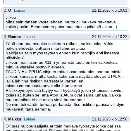
2.
O
Lainaa
21.11.2025 klo 10:01
Jiikoo
Minä sain tänään vasta lehden, mutta oli mukava ratkottava
kaikin puolin. Erinomainen painomustetulos pitkästä aikaa. :)
3.
Rampe
Lainaa
21.11.2025 klo 10:22
Tänä aamuna minäkin ristikmon ratkoin, vaikka eilen Viikko-
näköislehdestä lunttasin mitä tuleman pitää.
Näköjään sain myös täyteen ennen kuin ratkojiin ehti ilmestyä
päivityksiä.
Jiikoon mainitseman X11:n ympäristö tuotti eniten vaikeuksia
minulle vieraine pystyvihjeineen.
TAUDIN HUIPPUJA-vihjeen ratkaisusanasta olen samaa mieltä
Jiikoon kanssa, mutta koska koko sana näyttää olevan UTALA:n
lailla lähinnä ristikon harrastajia varten, en
taivutusmuodostakaanvoi olla ihan varma.
Ristikkoympyröissä täytyy vain hyväksyä jotkin yhteisesti sovitut
tosiasiat. Kuten se, että Aton ja Atum ovat sama jumala, vaikka
muu maailma ei ole asiaa vielä huomannut.
No niin, tuli vähän turhaa purkausta. Itse ristikon parissa viihdyin
mukavasti tänä aamuna.
4.
Maikku
Lainaa
21.11.2025 klo 12:56
Oli taas huippulaatijalta erittäin mukava työnäyte jonka parissa
muutama tunti vierähti. Piti sentään käydä välillä salitreeni niin