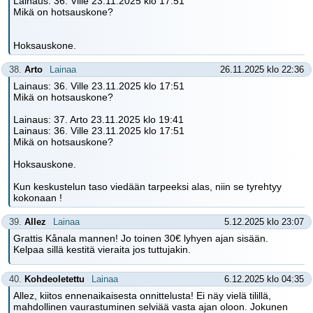
Lainaus: 36. Ville 23.11.2025 klo 17:51
Mikä on hotsauskone?
Hoksauskone.
38.
Arto
Lainaa
26.11.2025 klo 22:36
Lainaus: 36. Ville 23.11.2025 klo 17:51
Mikä on hotsauskone?
Lainaus: 37. Arto 23.11.2025 klo 19:41
Lainaus: 36. Ville 23.11.2025 klo 17:51
Mikä on hotsauskone?
Hoksauskone.
Kun keskustelun taso viedään tarpeeksi alas, niin se tyrehtyy
kokonaan !
39.
Allez
Lainaa
5.12.2025 klo 23:07
Grattis Kånala mannen! Jo toinen 30€ lyhyen ajan sisään.
Kelpaa sillä kestitä vieraita jos tuttujakin.
40.
Kohdeoletettu
Lainaa
6.12.2025 klo 04:35
Allez, kiitos ennenaikaisesta onnittelusta! Ei näy vielä tilillä,
mahdollinen vaurastuminen selviää vasta ajan oloon. Jokunen