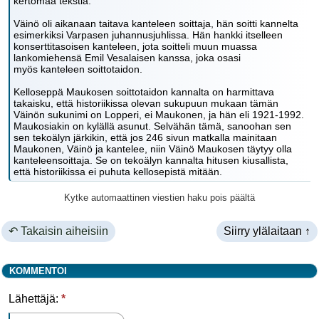
kertomaa tekstiä:
Väinö oli aikanaan taitava kanteleen soittaja, hän soitti kannelta
esimerkiksi Varpasen juhannusjuhlissa. Hän hankki itselleen
konserttitasoisen kanteleen, jota soitteli muun muassa
lankomiehensä Emil Vesalaisen kanssa, joka osasi
myös kanteleen soittotaidon.
Kelloseppä Maukosen soittotaidon kannalta on harmittava
takaisku, että historiikissa olevan sukupuun mukaan tämän
Väinön sukunimi on Lopperi, ei Maukonen, ja hän eli 1921-1992.
Maukosiakin on kylällä asunut. Selvähän tämä, sanoohan sen
sen tekoälyn järkikin, että jos 246 sivun matkalla mainitaan
Maukonen, Väinö ja kantelee, niin Väinö Maukosen täytyy olla
kanteleensoittaja. Se on tekoälyn kannalta hitusen kiusallista,
että historiikissa ei puhuta kellosepistä mitään.
Kytke automaattinen viestien haku pois päältä
↶ Takaisin aiheisiin
Siirry ylälaitaan ↑
KOMMENTOI
Lähettäjä:
*