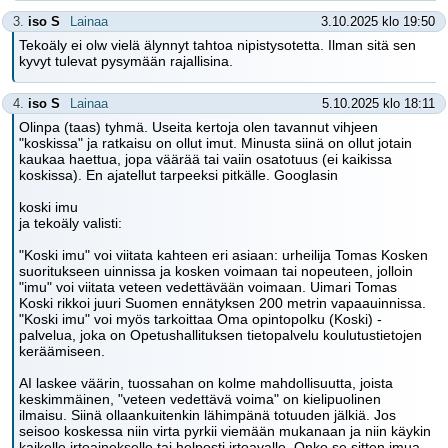
3.
iso S
Lainaa
3.10.2025 klo 19:50
Tekoäly ei olw vielä älynnyt tahtoa nipistysotetta. Ilman sitä sen
kyvyt tulevat pysymään rajallisina.
4.
iso S
Lainaa
5.10.2025 klo 18:11
Olinpa (taas) tyhmä. Useita kertoja olen tavannut vihjeen
"koskissa" ja ratkaisu on ollut imut. Minusta siinä on ollut jotain
kaukaa haettua, jopa väärää tai vaiin osatotuus (ei kaikissa
koskissa). En ajatellut tarpeeksi pitkälle. Googlasin
koski imu
ja tekoäly valisti:
"Koski imu" voi viitata kahteen eri asiaan: urheilija Tomas Kosken
suoritukseen uinnissa ja kosken voimaan tai nopeuteen, jolloin
"imu" voi viitata veteen vedettävään voimaan. Uimari Tomas
Koski rikkoi juuri Suomen ennätyksen 200 metrin vapaauinnissa.
"Koski imu" voi myös tarkoittaa Oma opintopolku (Koski) -
palvelua, joka on Opetushallituksen tietopalvelu koulutustietojen
keräämiseen.
AI laskee väärin, tuossahan on kolme mahdollisuutta, joista
keskimmäinen, "veteen vedettävä voima" on kielipuolinen
ilmaisu. Siinä ollaankuitenkin lähimpänä totuuden jälkiä. Jos
seisoo koskessa niin virta pyrkii viemään mukanaan ja niin käykin
kaikelle irtoainekselle tai helposti irtoavalle. Onko se sitten imua,