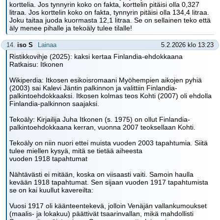
korttelia. Jos tynnyrin koko on fakta, korttelin pitäisi olla 0,327
litraa. Jos korttelin koko on fakta, tynnyrin pitäisi olla 134,4 litraa.
Joku taitaa juoda kuormasta 12,1 litraa. Se on sellainen teko että
äly menee pihalle ja tekoäly tulee tilalle!
14.
iso S
Lainaa
5.2.2026 klo 13:23
Ristikkovihje (2025): kaksi kertaa Finlandia-ehdokkaana
Ratkaisu: Itkonen
Wikiperdia: Itkosen esikoisromaani Myöhempien aikojen pyhiä
(2003) sai Kalevi Jäntin palkinnon ja valittiin Finlandia-
palkintoehdokkaaksi. Itkosen kolmas teos Kohti (2007) oli ehdolla
Finlandia-palkinnon saajaksi.
Tekoäly: Kirjailija Juha Itkonen (s. 1975) on ollut Finlandia-
palkintoehdokkaana kerran, vuonna 2007 teoksellaan Kohti.
Tekoäly on niin nuori ettei muista vuoden 2003 tapahtumia. Siitä
tulee miellen kysyä, mitä se tietää aiheesta
vuoden 1918 tapahtumat
Nähtävästi ei mitään, koska on viisaasti vaiti. Samoin haulla
kevään 1918 tapahtumat. Sen sijaan vuoden 1917 tapahtumista
se on kai kuullut kavereilta:
Vuosi 1917 oli käänteentekevä, jolloin Venäjän vallankumoukset
(maalis- ja lokakuu) päättivät tsaarinvallan, mikä mahdollisti