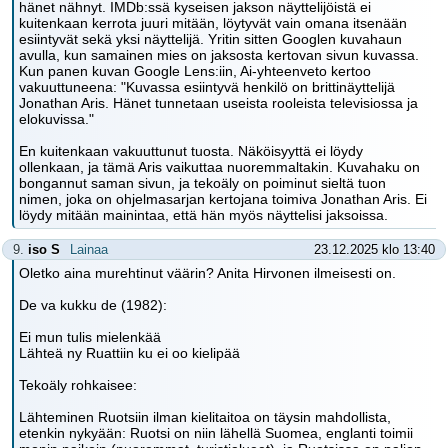
hänet nähnyt. IMDb:ssä kyseisen jakson näyttelijöistä ei
kuitenkaan kerrota juuri mitään, löytyvät vain omana itsenään
esiintyvät sekä yksi näyttelijä. Yritin sitten Googlen kuvahaun
avulla, kun samainen mies on jaksosta kertovan sivun kuvassa.
Kun panen kuvan Google Lens:iin, Ai-yhteenveto kertoo
vakuuttuneena: "Kuvassa esiintyvä henkilö on brittinäyttelijä
Jonathan Aris. Hänet tunnetaan useista rooleista televisiossa ja
elokuvissa."
En kuitenkaan vakuuttunut tuosta. Näköisyyttä ei löydy
ollenkaan, ja tämä Aris vaikuttaa nuoremmaltakin. Kuvahaku on
bongannut saman sivun, ja tekoäly on poiminut sieltä tuon
nimen, joka on ohjelmasarjan kertojana toimiva Jonathan Aris. Ei
löydy mitään mainintaa, että hän myös näyttelisi jaksoissa.
9.
iso S
Lainaa
23.12.2025 klo 13:40
Oletko aina murehtinut väärin? Anita Hirvonen ilmeisesti on.
De va kukku de (1982):
Ei mun tulis mielenkää
Lähteä ny Ruattiin ku ei oo kielipää
Tekoäly rohkaisee:
Lähteminen Ruotsiin ilman kielitaitoa on täysin mahdollista,
etenkin nykyään: Ruotsi on niin lähellä Suomea, englanti toimii