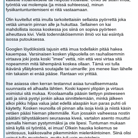
työntöä vai molempia (ja missä suhteessa), minun
fysiikantuntuntemiseni ei riitä vastaamaan.
Olin kuvitellut että imulla tarkoitettaisiin sellaista pyörrettä joka
vetää uimarin pinnan alle ja hukuttaa. Sellainen on kai
mahdollista isossa koskessa jos siinä on sopiva pyörteen
aiheuttava kivi. Vielä todennäköisemmin ilmiö voi kai esiintyä
isossa putouksessa.
Googlen löydöksistä tajusin että imua todellakin pitää hakea
kauempaa. Varsinaisen kosken yläpuolella on rauhalisemmin
virtaava joki josta koski "imee" vettä, niin että vesi virtaa sitä
nopeammin mitä lähempänä koskea ollaan. Tämä voi tulla
ikävänä yllätyksenä soutajalle tai uimarille: jos menee liian lähelle
niin takaisin ei enää pääse. Rantaan voi yrittää.
Itse asiassa olen kerran testannut asiaa turvallisemmasta
suunnasta eli alhaalta lähtien. Koski kapeni ylöpäin ja virtaus
voimistui sitä mukaa. Kroolaamalla pääsin tiettyyn pisteeseen
asti ja siinä pystyi jonkin aikaa sinnittelemään, minkä jälkeen
alkoi pikku hiljaa valua jalat edellä alaspäin kun paras puhti oli
käytetty. Kosken reunoilla oli pinnan alla isoja kiviä ja niistä käsin
vetäen pääsi hieman pitemmälle. Kun jossakin vaiheessa nostin
päätäni tähystääkseni seuraavaa kiveä, vartalon asento muuttui
samalla hieman pystymmäksi ja ote lipesi. Tuntuman mukaan
siinä kyllä oii työntöä, ei imua! OIkein hauska kokemus se
uintiosuus, kakkosvaihe pikemminkin mielenkiintoinen. Siinä olisi
voinut tulla mustelmia, mutta tuli vain muistelmia.