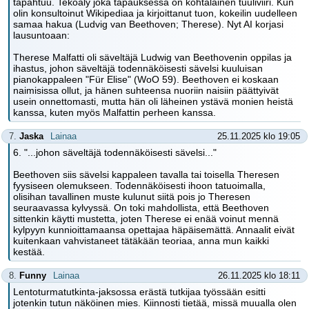
tapahtuu. Tekoäly joka tapauksessa on kohtalainen tuuliviiri. Kun
olin konsultoinut Wikipediaa ja kirjoittanut tuon, kokeilin uudelleen
samaa hakua (Ludvig van Beethoven; Therese). Nyt AI korjasi
lausuntoaan:
Therese Malfatti oli säveltäjä Ludwig van Beethovenin oppilas ja
ihastus, johon säveltäjä todennäköisesti sävelsi kuuluisan
pianokappaleen "Für Elise" (WoO 59). Beethoven ei koskaan
naimisissa ollut, ja hänen suhteensa nuoriin naisiin päättyivät
usein onnettomasti, mutta hän oli läheinen ystävä monien heistä
kanssa, kuten myös Malfattin perheen kanssa.
7.
Jaska
Lainaa
25.11.2025 klo 19:05
6. "...johon säveltäjä todennäköisesti sävelsi..."
Beethoven siis sävelsi kappaleen tavalla tai toisella Theresen
fyysiseen olemukseen. Todennäköisesti ihoon tatuoimalla,
olisihan tavallinen muste kulunut siitä pois jo Theresen
seuraavassa kylvyssä. On toki mahdollista, että Beethoven
sittenkin käytti mustetta, joten Therese ei enää voinut mennä
kylpyyn kunnioittamaansa opettajaa häpäisemättä. Annaalit eivät
kuitenkaan vahvistaneet tätäkään teoriaa, anna mun kaikki
kestää.
8.
Funny
Lainaa
26.11.2025 klo 18:11
Lentoturmatutkinta-jaksossa erästä tutkijaa työssään esitti
jotenkin tutun näköinen mies. Kiinnosti tietää, missä muualla olen