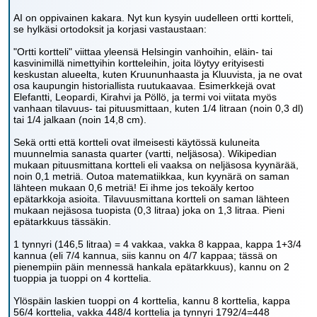
AI on oppivainen kakara. Nyt kun kysyin uudelleen ortti kortteli,
se hylkäsi ortodoksit ja korjasi vastaustaan:
"Ortti kortteli" viittaa yleensä Helsingin vanhoihin, eläin- tai
kasvinimillä nimettyihin kortteleihin, joita löytyy erityisesti
keskustan alueelta, kuten Kruununhaasta ja Kluuvista, ja ne ovat
osa kaupungin historiallista ruutukaavaa. Esimerkkejä ovat
Elefantti, Leopardi, Kirahvi ja Pöllö, ja termi voi viitata myös
vanhaan tilavuus- tai pituusmittaan, kuten 1/4 litraan (noin 0,3 dl)
tai 1/4 jalkaan (noin 14,8 cm).
Sekä ortti että kortteli ovat ilmeisesti käytössä kuluneita
muunnelmia sanasta quarter (vartti, neljäsosa). Wikipedian
mukaan pituusmittana kortteli eli vaaksa on neljäsosa kyynärää,
noin 0,1 metriä. Outoa matematiikkaa, kun kyynärä on saman
lähteen mukaan 0,6 metriä! Ei ihme jos tekoäly kertoo
epätarkkoja asioita. Tilavuusmittana kortteli on saman lähteen
mukaan nejäsosa tuopista (0,3 litraa) joka on 1,3 litraa. Pieni
epätarkkuus tässäkin.
1 tynnyri (146,5 litraa) = 4 vakkaa, vakka 8 kappaa, kappa 1+3/4
kannua (eli 7/4 kannua, siis kannu on 4/7 kappaa; tässä on
pienempiin päin mennessä hankala epätarkkuus), kannu on 2
tuoppia ja tuoppi on 4 korttelia.
Ylöspäin laskien tuoppi on 4 korttelia, kannu 8 korttelia, kappa
56/4 korttelia, vakka 448/4 korttelia ja tynnyri 1792/4=448