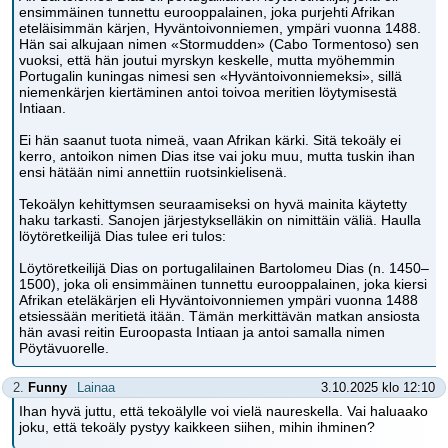
ensimmäinen tunnettu eurooppalainen, joka purjehti Afrikan
eteläisimmän kärjen, Hyväntoivonniemen, ympäri vuonna 1488.
Hän sai alkujaan nimen «Stormudden» (Cabo Tormentoso) sen
vuoksi, että hän joutui myrskyn keskelle, mutta myöhemmin
Portugalin kuningas nimesi sen «Hyväntoivonniemeksi», sillä
niemenkärjen kiertäminen antoi toivoa meritien löytymisestä
Intiaan.
Ei hän saanut tuota nimeä, vaan Afrikan kärki. Sitä tekoäly ei
kerro, antoikon nimen Dias itse vai joku muu, mutta tuskin ihan
ensi hätään nimi annettiin ruotsinkielisenä.
Tekoälyn kehittymsen seuraamiseksi on hyvä mainita käytetty
haku tarkasti. Sanojen järjestykselläkin on nimittäin väliä. Haulla
löytöretkeilijä Dias tulee eri tulos:
Löytöretkeilijä Dias on portugalilainen Bartolomeu Dias (n. 1450–
1500), joka oli ensimmäinen tunnettu eurooppalainen, joka kiersi
Afrikan eteläkärjen eli Hyväntoivonniemen ympäri vuonna 1488
etsiessään meritietä itään. Tämän merkittävän matkan ansiosta
hän avasi reitin Euroopasta Intiaan ja antoi samalla nimen
Pöytävuorelle.
2.
Funny
Lainaa
3.10.2025 klo 12:10
Ihan hyvä juttu, että tekoälylle voi vielä naureskella. Vai haluaako
joku, että tekoäly pystyy kaikkeen siihen, mihin ihminen?