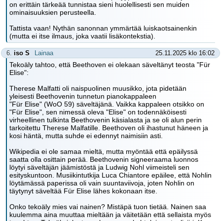
on erittäin tärkeää tunnistaa sieni huolellisesti sen muiden
ominaisuuksien perusteella.
Tattista vaan! Nythän sanonnan ymmärtää luiskaotsainenkin
(mutta ei itse ilmaus, joka vaatii lisäkontekstia).
6.
iso S
Lainaa
25.11.2025 klo 16:02
Tekoäly tahtoo, että Beethoven ei olekaan säveltänyt teosta "Für
Elise":
Therese Malfatti oli naispuolinen muusikko, jota pidetään
yleisesti Beethovenin tunnetun pianokappaleen
"Für Elise" (WoO 59) säveltäjänä. Vaikka kappaleen otsikko on
"Für Elise", sen nimessä oleva "Elise" on todennäköisesti
virheellinen tulkinta Beethovenin käsialasta ja se oli alun perin
tarkoitettu Therese Malfatille. Beethoven oli ihastunut häneen ja
kosi häntä, mutta suhde ei edennyt naimisiin asti.
Wikipedia ei ole samaa mieltä, mutta myöntää että epäilyssä
saatta olla osittain perää. Beethovenin signeeraama luonnos
löytyi säveltäjän jäämistöstä ja Ludwig Nohl viimeisteli sen
esityskuntoon. Musiikintutkija Luca Chiantore epäilee, että Nohlin
löytämässä paperissa oli vain suuntaviivoja, joten Nohlin on
täytynyt säveltää Für Elise lähes kokonaan itse.
Onko tekoäly mies vai nainen? Mistäpä tuon tietää. Nainen saa
kuulemma aina muuttaa mieltään ja väitetään että sellaista myös