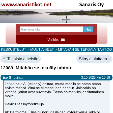
Valikko
KESKUSTELUT
>
MUUT AIHEET
> MITÄHÄN SE TEKOÄLY TAHTOO
↶ Takaisin aiheisiin
Siirry alalaitaan ↓
12089. Mitähän se tekoäly tahtoo
iso S
Lainaa
3.10.2025 klo 10:59
Jotkut haut AI (tekoäly) ohittaa, mutta moniin se antaa oman
tiivistelmänsä. Aina se ei mene ihan nappiin. Joissakin on
virheitä, jotkut ovat huvittavia. Tässä esimerkiksi ensimmäinen
moka.
Haku: Dias löytöretkeilijä
AI: Bartolomeu Dias oli portugalilainen löytöretkeilijä, joka oli