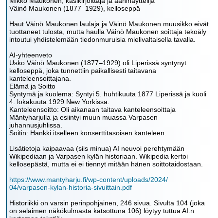
Mikko Maukonen, käsikirjoittaja ja ääninäyttelijä
Väinö Maukonen (1877–1929), kelloseppä
Haut Väinö Maukonen laulaja ja Väinö Maukonen muusikko eivät
tuottaneet tulosta, mutta haulla Väinö Maukonen soittaja tekoäly
intoutui yhdistelemään tiedonmuruisia mielivaltaisella tavalla.
AI-yhteenveto
Usko Väinö Maukonen (1877–1929) oli Liperissä syntynyt
kelloseppä, joka tunnettiin paikallisesti taitavana
kanteleensoittajana.
Elämä ja Soitto
Syntymä ja kuolema: Syntyi 5. huhtikuuta 1877 Liperissä ja kuoli
4. lokakuuta 1929 New Yorkissa.
Kanteleensoitto: Oli aikanaan taitava kanteleensoittaja
Mäntyharjulla ja esiintyi muun muassa Varpasen
juhannusjuhlissa.
Soitin: Hankki itselleen konserttitasoisen kanteleen.
Lisätietoja kaipaavaa (siis minua) AI neuvoi perehtymään
Wikipediaan ja Varpasen kylän historiaan. Wikipedia kertoi
kellosepästä, mutta ei ei tiennyt mitään hänen soittotaidostaan.
https://www.mantyharju.fi/wp-content/uploads/2024/
04/varpasen-kylan-historia-sivuittain.pdf
Historiikki on varsin perinpohjainen, 246 sivua. Sivulta 104 (joka
on selaimen näkökulmasta katsottuna 106) löytyy tuttua AI:n