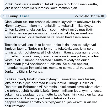
Vinkki: Voit varata matkan Tallink Siljan tai Viking Linen kautta,
jolloin saat palvelua suomeksi koko matkan ajan.
10.
Funny
Lainaa
27.12.2025 klo 14:10
Olen vähän tutkinut eräältä sivustolta löytyviä tekoälysovelluksia.
Hämmästyttää, miten monenlaisiin tarkoituksiin niitä löytyy.
Eniten kuvien ja tekstien luomiseen, tietysti myös musiikkiin,
mutta sitten on paljon muuta monilta eri aloilta, esimerkiksi
sovelluksia avuksi erilaisten sairauksien havaitsemiseen.
Testasin sovellusta, joka kertoo, onko jokin kuva tekoälyn vai
ihmisen luoma. Tarjosin sille monta tekoälykuvaa, joita se ei
tunnistanut. Todisteena sillä oli jotain mittausarvoja numeroina.
Kun sitten panin kuvan, jossa naisella on kolme jalkaa, edelleen
vastaus oli: "Human generated." Mutta tekoälyhän onkin
oikeastaan jäävi arvioimaan tuollaista. Se ei ole oppinut,
montako raajaa ihmisellä on, montako sormea tai varvasta.
Jonkun pitäisi sille kertoa.
Kaikkea hyödyllistäkin olen löytänyt. Esimerkiksi sovelluksen,
joka todella hyvin parantaa kuvien laatua. "Image-Upscaler-
Restoration-Enhancer-Ai" Aiemmin kokeilemani sovellukset eivät
ole tehneet yhtä hyvää jälkeä. Nopeimmillaan jopa kymmenessä
sekunnissa saadaan parannettu kuva. Varsinkin kasvojen kanssa
se on etevä. Joskus jopa liiankin tehokas. Eräs
näppylänaamainen tyttö olisi tyytyväinen, jos kasvot siliäisivät
noin kätevästi.