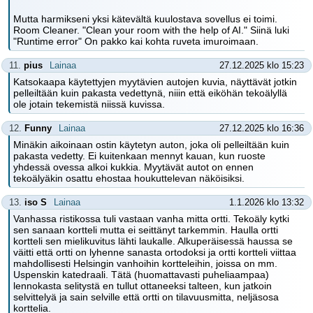
Mutta harmikseni yksi kätevältä kuulostava sovellus ei toimi.
Room Cleaner. "Clean your room with the help of AI." Siinä luki
"Runtime error" On pakko kai kohta ruveta imuroimaan.
11.
pius
Lainaa
27.12.2025 klo 15:23
Katsokaapa käytettyjen myytävien autojen kuvia, näyttävät jotkin
pelleiltään kuin pakasta vedettynä, niiin että eiköhän tekoälyllä
ole jotain tekemistä niissä kuvissa.
12.
Funny
Lainaa
27.12.2025 klo 16:36
Minäkin aikoinaan ostin käytetyn auton, joka oli pelleiltään kuin
pakasta vedetty. Ei kuitenkaan mennyt kauan, kun ruoste
yhdessä ovessa alkoi kukkia. Myytävät autot on ennen
tekoälyäkin osattu ehostaa houkuttelevan näköisiksi.
13.
iso S
Lainaa
1.1.2026 klo 13:32
Vanhassa ristikossa tuli vastaan vanha mitta ortti. Tekoäly kytki
sen sanaan kortteli mutta ei seittänyt tarkemmin. Haulla ortti
kortteli sen mielikuvitus lähti laukalle. Alkuperäisessä haussa se
väitti että ortti on lyhenne sanasta ortodoksi ja ortti kortteli viittaa
mahdollisesti Helsingin vanhoihin kortteleihin, joissa on mm.
Uspenskin katedraali. Tätä (huomattavasti puheliaampaa)
lennokasta selitystä en tullut ottaneeksi talteen, kun jatkoin
selvittelyä ja sain selville että ortti on tilavuusmitta, neljäsosa
korttelia.