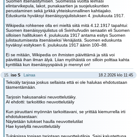
Suomen itsenäistymisen. Suomessa vuotta leimasi
elintarvikepula, lakot, punakaartien ja suojeluskuntien
perustaminen sekä jyrkkä yhteiskunnallinen kahtiajako.
Eduskunta hyväksyi itsenäisyysjulistuksen 4. joulukuuta 1917.
Wikipedia rohkenee olla eri mieltä siitä mitä 4.12.1917 tapahtui:
Suomen itsenäisyysjulistus oli Svinhufvudin senaatin eli Suomen
silloisen hallituksen 4. joulukuuta 1917 antama esitys Suomen
julistautumisesta itsenäiseksi Venäjästä. Suomen eduskunta
hyväksyi esityksen 6. joulukuuta 1917 äänin 100–88.
Ei se mitään, Wikipedia on ihmisten päivittämä ja sitä voi
päivittää ihan ilman älyä. Liian myöhäistä on silloin polttaa kahta
kynttilää kun itsenäisyyspäivä jo mennyt on!
15.
iso S
Lainaa
18.2.2026 klo 11:45
Tekoäly tarjoaa joskus sellaista että ei ole halukas ehdotustaan
täsmentämään.
Tarjosin hakusanaksi neuvottelutäky.
AI ehdotti: tarkoititko neuvottelutäily
Kun piruuttani myönnän tarkoittavani, se yrittää kiemurrella irti
ehdotuksestaan:
Näytetään tulokset haulla neuvottelutilat
Hae kyselyllä neuvottelutäily
Tuloksissa tosiaan tarjotaan neuvottelutiloja. Saisi kalustettuna