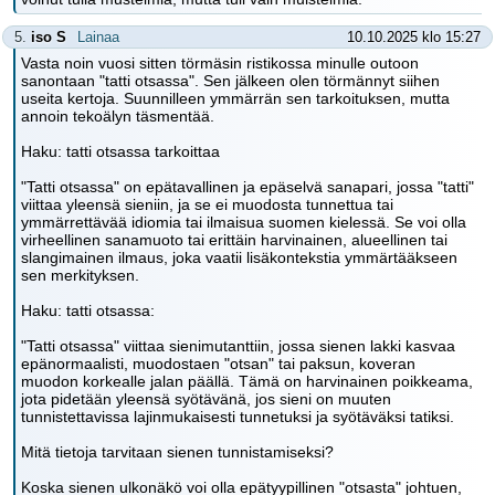
5.
iso S
Lainaa
10.10.2025 klo 15:27
Vasta noin vuosi sitten törmäsin ristikossa minulle outoon
sanontaan "tatti otsassa". Sen jälkeen olen törmännyt siihen
useita kertoja. Suunnilleen ymmärrän sen tarkoituksen, mutta
annoin tekoälyn täsmentää.
Haku: tatti otsassa tarkoittaa
"Tatti otsassa" on epätavallinen ja epäselvä sanapari, jossa "tatti"
viittaa yleensä sieniin, ja se ei muodosta tunnettua tai
ymmärrettävää idiomia tai ilmaisua suomen kielessä. Se voi olla
virheellinen sanamuoto tai erittäin harvinainen, alueellinen tai
slangimainen ilmaus, joka vaatii lisäkontekstia ymmärtääkseen
sen merkityksen.
Haku: tatti otsassa:
"Tatti otsassa" viittaa sienimutanttiin, jossa sienen lakki kasvaa
epänormaalisti, muodostaen "otsan" tai paksun, koveran
muodon korkealle jalan päällä. Tämä on harvinainen poikkeama,
jota pidetään yleensä syötävänä, jos sieni on muuten
tunnistettavissa lajinmukaisesti tunnetuksi ja syötäväksi tatiksi.
Mitä tietoja tarvitaan sienen tunnistamiseksi?
Koska sienen ulkonäkö voi olla epätyypillinen "otsasta" johtuen,