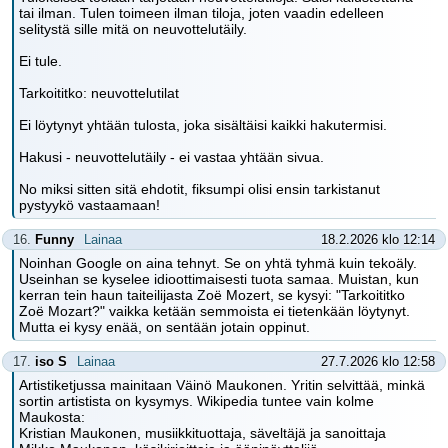
tai ilman. Tulen toimeen ilman tiloja, joten vaadin edelleen
selitystä sille mitä on neuvottelutäily.
Ei tule.
Tarkoititko: neuvottelutilat
Ei löytynyt yhtään tulosta, joka sisältäisi kaikki hakutermisi.
Hakusi - neuvottelutäily - ei vastaa yhtään sivua.
No miksi sitten sitä ehdotit, fiksumpi olisi ensin tarkistanut
pystyykö vastaamaan!
16.
Funny
Lainaa
18.2.2026 klo 12:14
Noinhan Google on aina tehnyt. Se on yhtä tyhmä kuin tekoäly.
Useinhan se kyselee idioottimaisesti tuota samaa. Muistan, kun
kerran tein haun taiteilijasta Zoë Mozert, se kysyi: "Tarkoititko
Zoë Mozart?" vaikka ketään semmoista ei tietenkään löytynyt.
Mutta ei kysy enää, on sentään jotain oppinut.
17.
iso S
Lainaa
27.7.2026 klo 12:58
Artistiketjussa mainitaan Väinö Maukonen. Yritin selvittää, minkä
sortin artistista on kysymys. Wikipedia tuntee vain kolme
Maukosta:
Kristian Maukonen, musiikkituottaja, säveltäjä ja sanoittaja