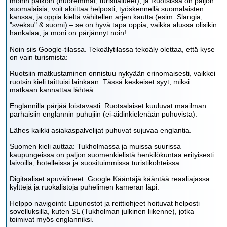
monin paikoin (nuoremmat, turistialueet), ja Ruotsissa on paljon
suomalaisia; voit aloittaa helposti, työskennellä suomalaisten
kanssa, ja oppia kieltä vähitellen arjen kautta (esim. Slangia,
"sveksu" & suomi) – se on hyvä tapa oppia, vaikka alussa olisikin
hankalaa, ja moni on pärjännyt noin!
Noin siis Google-tilassa. Tekoälytilassa tekoäly olettaa, että kyse
on vain turismista:
Ruotsiin matkustaminen onnistuu nykyään erinomaisesti, vaikkei
ruotsin kieli taittuisi lainkaan. Tässä keskeiset syyt, miksi
matkaan kannattaa lähteä:
Englannilla pärjää loistavasti: Ruotsalaiset kuuluvat maailman
parhaisiin englannin puhujiin (ei-äidinkielenään puhuvista).
Lähes kaikki asiakaspalvelijat puhuvat sujuvaa englantia.
Suomen kieli auttaa: Tukholmassa ja muissa suurissa
kaupungeissa on paljon suomenkielistä henkilökuntaa erityisesti
laivoilla, hotelleissa ja suosituimmissa turistikohteissa.
Digitaaliset apuvälineet: Google Kääntäjä kääntää reaaliajassa
kylttejä ja ruokalistoja puhelimen kameran läpi.
Helppo navigointi: Lipunostot ja reittiohjeet hoituvat helposti
sovelluksilla, kuten SL (Tukholman julkinen liikenne), jotka
toimivat myös englanniksi.