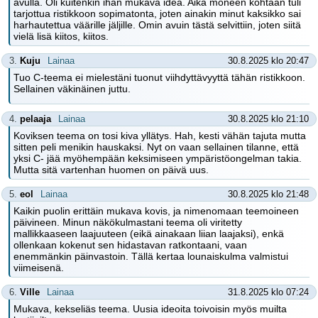
avulla. Oli kuitenkin ihan mukava idea. Aika moneen kohtaan tuli
tarjottua ristikkoon sopimatonta, joten ainakin minut kaksikko sai
harhautettua väärille jäljille. Omin avuin tästä selvittiin, joten siitä
vielä lisä kiitos, kiitos.
3.
Kuju
Lainaa
30.8.2025 klo 20:47
Tuo C-teema ei mielestäni tuonut viihdyttävyyttä tähän ristikkoon.
Sellainen väkinäinen juttu.
4.
pelaaja
Lainaa
30.8.2025 klo 21:10
Koviksen teema on tosi kiva yllätys. Hah, kesti vähän tajuta mutta
sitten peli menikin hauskaksi. Nyt on vaan sellainen tilanne, että
yksi C- jää myöhempään keksimiseen ympäristöongelman takia.
Mutta sitä vartenhan huomen on päivä uus.
5.
eol
Lainaa
30.8.2025 klo 21:48
Kaikin puolin erittäin mukava kovis, ja nimenomaan teemoineen
päivineen. Minun näkökulmastani teema oli viritetty
mallikkaaseen laajuuteen (eikä ainakaan liian laajaksi), enkä
ollenkaan kokenut sen hidastavan ratkontaani, vaan
enemmänkin päinvastoin. Tällä kertaa lounaiskulma valmistui
viimeisenä.
6.
Ville
Lainaa
31.8.2025 klo 07:24
Mukava, kekseliäs teema. Uusia ideoita toivoisin myös muilta