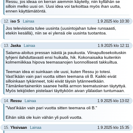
Ressu, jos ideaa on kerran aiemmin käytetty, niin kyllähän se
silloin melko uusi on. Uusi idea voi tarkoittaa myös ihan uutta,
ennen käyttämätöntä.
12.
iso S
Lainaa
1.9.2025 klo 10:30
Jos televisiosta tulee uusinta (uusintojahan tulee runsaasti,
etekin kesällä), niin se ei ylensä ole uusinta tuotantoa.
13.
Jaska
Lainaa
1.9.2025 klo 12:11
Salama-aloitus pressan isästä ja paukusta. Viinapullosekoituskin
tyhjeni ilahduttavasti ensi huikalla, hik. Kokonaisaika kuitenkin
kolmemiikkaa hipova teemasanojen luonnollisesti takkuiltua.
Teeman idea ei suinkaan ole uusi, kuten Ressu jo totesi.
Vast'ikään vain pari vuotta sitten teemana oli B. Kaikki eivät
silloinkaan tykänneet, toki eivät täysin lytänneetkään.
Tämänkertainenkin saanee heiltä armon teematusinan täytyttyä.
Myös tekijöiden pistelaari täyttyköön aivan ylälaidan tuntumaan.
14.
Ressu
Lainaa
1.9.2025 klo 13:02
"Vast'ikään vain pari vuotta sitten teemana oli B."
Eihän siitä ole kuin vähän yli puoli vuotta.
15.
Yksivaan
Lainaa
1.9.2025 klo 15:35