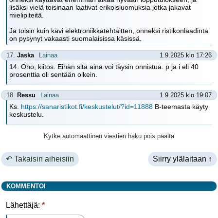
lisäksi vielä toisinaan laativat erikoisluomuksia jotka jakavat
mielipiteitä.
Ja toisin kuin kävi elektroniikkatehtaitten, onneksi ristikonlaadinta
on pysynyt vakaasti suomalaisissa käsissä.
17.
Jaska
Lainaa
1.9.2025 klo 17:26
14. Oho, kiitos. Eihän sitä aina voi täysin onnistua. p ja i eli 40
prosenttia oli sentään oikein.
18.
Ressu
Lainaa
1.9.2025 klo 19:07
Ks.
https://sanaristikot.fi/keskustelut/?id=11888
B-teemasta käyty
keskustelu.
Kytke automaattinen viestien haku pois päältä
↶ Takaisin aiheisiin
Siirry ylälaitaan ↑
KOMMENTOI
Lähettäjä:
*