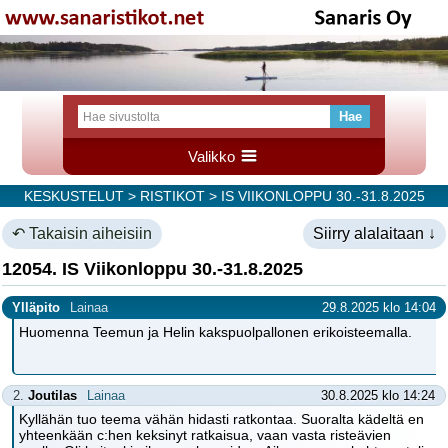
Valikko
KESKUSTELUT
>
RISTIKOT
> IS VIIKONLOPPU 30.-31.8.2025
↶ Takaisin aiheisiin
Siirry alalaitaan ↓
12054. IS Viikonloppu 30.-31.8.2025
Ylläpito
Lainaa
29.8.2025 klo 14:04
Huomenna Teemun ja Helin kakspuolpallonen erikoisteemalla.
2.
Joutilas
Lainaa
30.8.2025 klo 14:24
Kyllähän tuo teema vähän hidasti ratkontaa. Suoralta kädeltä en
yhteenkään c:hen keksinyt ratkaisua, vaan vasta risteävien