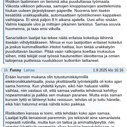
Ristikon laatiminen on tiemmä aika puuduttavaa työmaata.
Viikosta viikkoon jatkuvaa, samojen knoppisanojen asettelemista
hiukan uuteen järjestykseen paperille. Nuorena tein itsekin
kesätöitä urakkapalkalla, automaattisen työstökoneen kappaleen
vaihtajana. Ei siinä paljon 8 h aikana ajatella. Uusi aihio sisään.
Valmis kappale ulos ja mittojen pikainen tarkistus. Samaa souvia
huomenna, ja taas ensi viikolla.
Sanaristikon laatijat kai tekee näitä erilaisia kokeiluja lähinnä
itseään viihdyttääkseen. Minua ei nuo laatijoitten erilaiset kokeilut
ja joskus kummallisetkin irtiotot haittaa, kun tietää urakkatyön
puuduttavan taustan. Pitää vaan ratkojana koettaa mukautua
siihen, mitä tekijät ovat työssä hautuneitten ideoittensa ja omien
taitojensa puitteissa ruudukkoon kulloinkin laittaneet.
16.
Funny
Lainaa
1.9.2025 klo 16:16
Erään kurssin mukana olin tutustumiskäynnillä
elektroniikkatehtaalla, jossa yksittäisellä työntekijällä oli koko ajan
sama homma. Kun yhdeltä kysyin, eikö hän haluaisi välillä
vaihtaa, niin vastaus oli, että samaa vaihetta tehdessä kehittyy
nopeammaksi ja palkka sen mukaan paranee. Mutta eräs saman
kurssin tyttö ei lähtenyt koko reissuun, tehdas oli jo tuttu hänelle,
eikä hän halunnut enää nähdä koko paikkaa.
Ristikoitten kanssa ei toimi, että tehdään koko ajan samaa.
Laatijat kyllä tienaisivat paremmin, jos tekisivät aina samanlaista
nopeasti rutiinilla, mutta kun on taitoa ja ammattiylpeyttä, niin
onneksi käyttävät enemmän aikaa hyvään lopputulokseen, ja