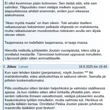
Ei ollut kovimman pään kolmonen. Sen tietää siitä, että sain
valmiiksi. Yläpuolisko meni vieläpä melkein sujuvasti,
alapuoliskossa ahdisti enemmän, eniten juuri oikeassa
alakulmassa.
”Akan myötä maata” on ihan oikein. Toki ainakin itselleni
ratkaisusanan keksiminen pelkästä vihjeestä on mahdotonta,
mutta ratkaisusanan muodostuttua risteävien avulla sen älyää
olevan oikein.
Taajamassa on todellakin taajamassa, ei taaja massa.
Hienolla ristikolla juhlistettiin Joutsin vuosipäivää, kiitos siitä ja
onnittelut mestarille. Tämmöiset kolmoset uppoavat minullekin,
Liljeroosit jätän sitten ammattilaisille.
8.
Jiikoo
Lainaa
18.8.2025 klo 16:44
Kun sain lehden käsiini (perjantaina), näytti Joutsin *** liki
mahdottomalta, edes aloituskohtaa ei sattunut silmiin. Samalla jäi
piiliskin koskemattomaksi.
Piilis osoittautui sitten tänään helpohkoksi ja valmistui säällisessä
ajassa. Ja kun ristikko sitten alkoi lohkeilla ylhäältä päin, eteni
senkin ratkonta ihmeen vaivattomasti, vieläpä jokseenkin avuitta.
Kaakonkulma työläin minullekin, mutta valmista tuli. Herkkua oli
tarjolla tälläkin kertaa. Onnittelut Pekka Joutsin päivän johdosta
maestrolle täältäkin post festum!