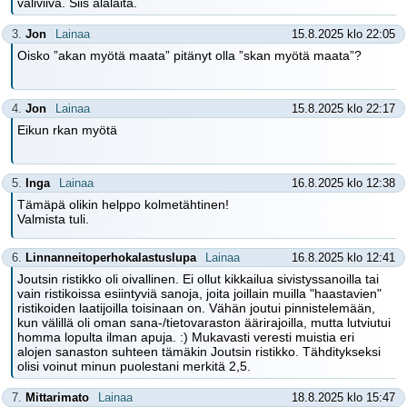
väliviiva. Siis alalaita.
3.
Jon
Lainaa
15.8.2025 klo 22:05
Oisko ”akan myötä maata” pitänyt olla ”skan myötä maata”?
4.
Jon
Lainaa
15.8.2025 klo 22:17
Eikun rkan myötä
5.
Inga
Lainaa
16.8.2025 klo 12:38
Tämäpä olikin helppo kolmetähtinen!
Valmista tuli.
6.
Linnanneitoperhokalastuslupa
Lainaa
16.8.2025 klo 12:41
Joutsin ristikko oli oivallinen. Ei ollut kikkailua sivistyssanoilla tai
vain ristikoissa esiintyviä sanoja, joita joillain muilla "haastavien"
ristikoiden laatijoilla toisinaan on. Vähän joutui pinnistelemään,
kun välillä oli oman sana-/tietovaraston äärirajoilla, mutta lutviutui
homma lopulta ilman apuja. :) Mukavasti veresti muistia eri
alojen sanaston suhteen tämäkin Joutsin ristikko. Tähditykseksi
olisi voinut minun puolestani merkitä 2,5.
7.
Mittarimato
Lainaa
18.8.2025 klo 15:47