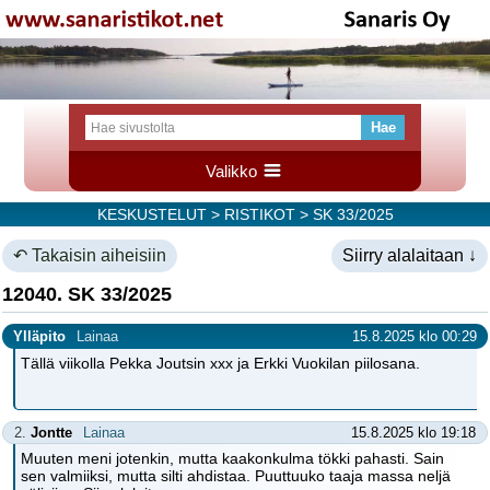
Valikko
KESKUSTELUT
>
RISTIKOT
> SK 33/2025
↶ Takaisin aiheisiin
Siirry alalaitaan ↓
12040. SK 33/2025
Ylläpito
Lainaa
15.8.2025 klo 00:29
Tällä viikolla Pekka Joutsin xxx ja Erkki Vuokilan piilosana.
2.
Jontte
Lainaa
15.8.2025 klo 19:18
Muuten meni jotenkin, mutta kaakonkulma tökki pahasti. Sain
sen valmiiksi, mutta silti ahdistaa. Puuttuuko taaja massa neljä