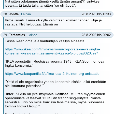
Nyt sitten odotamme jännityksellä tämän ansan(?) virityksen
idean.... Ei taida tulla tai sitten "se oli läppä".
28.
Jontte
Lainaa
28.8.2025 klo 12:33
Kiitos isoäiti. Tämä oli kyllä vähintään kolmen tähden vihje ja
vastaus. Nyt helpottaa. Elämä on
29.
Teräsmies
Lainaa
28.8.2025 klo 20:02
Tässä ikean oma ja asiantuntijan käsitys aiheesta:
https://www.ikea.com/fi/fi/newsroom/corporate-news /ingka-
konsernin-ikea-vaehittaeismyynti-kasvoi-5-p uba9320ce7/
"IKEA perustettiin Ruotsissa vuonna 1943. IKEA Suomi on osa
Ingka-konsernia."
https://www.kaupantila.fi/p/ikea-osa-2-ikuinen-org anisaatio
"Yhtiö ei ole organisoitu yhden konsernin sisälle, eikä etenkään
ole listattuna pörssissä."
"Inter IKEAlla on yksi myymälä Delftissä. Muuten myymälöiden
operoinnista vastaavat 12 IKEAn franchising-yritystä. Näistä
selvästi suurin on miltei kaikissa länsimaissa, myös Suomessa,
toimiva Ingka Group."