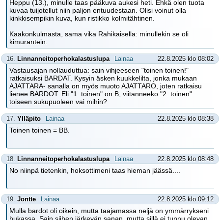
Heppu (13.), minulle taas pääkuva aukesi heti. Ehkä olen tuota
kuvaa tuijotellut niin paljon entuudestaan. Olisi voinut olla
kinkkisempikin kuva, kun ristikko kolmitähtinen.
Kaakonkulmasta, sama vika Rahikaisella: minullekin se oli
kimurantein.
16.
Linnanneitoperhokalastuslupa
Lainaa
22.8.2025 klo 08:02
Vastausajan nollauduttua: sain vihjeeseen "toinen toinen!"
ratkaisuksi BARDAT. Kysyin äsken kuukkelilta, jonka mukaan
AJATTARA- sanalla on myös muoto AJATTARO, joten ratkaisu
lienee BARDOT. Eli "1. toinen" on B, viitanneeko "2. toinen"
toiseen sukupuoleen vai mihin?
17.
Ylläpito
Lainaa
22.8.2025 klo 08:38
Toinen toinen = BB.
18.
Linnanneitoperhokalastuslupa
Lainaa
22.8.2025 klo 08:48
No niinpä tietenkin, hoksottimeni taas hieman jäässä....
19.
Jontte
Lainaa
22.8.2025 klo 09:12
Mulla bardot oli oikein, mutta taajamassa neljä on ymmärrykseni
hukassa. Sain siihen järkevän sanan, mutta sillä ei tunnu olevan