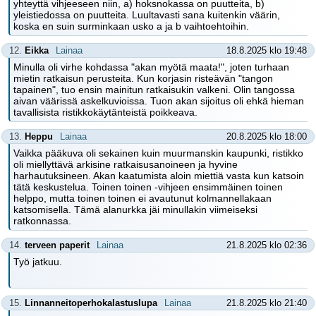
yhteyttä vihjeeseen niin, a) hoksnokassa on puutteita, b)
yleistiedossa on puutteita. Luultavasti sana kuitenkin väärin,
koska en suin surminkaan usko a ja b vaihtoehtoihin.
12.
Eikka
Lainaa
18.8.2025 klo 19:48
Minulla oli virhe kohdassa "akan myötä maata!", joten turhaan
mietin ratkaisun perusteita. Kun korjasin risteävän "tangon
tapainen", tuo ensin mainitun ratkaisukin valkeni. Olin tangossa
aivan väärissä askelkuvioissa. Tuon akan sijoitus oli ehkä hieman
tavallisista ristikkokäytänteistä poikkeava.
13.
Heppu
Lainaa
20.8.2025 klo 18:00
Vaikka pääkuva oli sekainen kuin muurmanskin kaupunki, ristikko
oli miellyttävä arkisine ratkaisusanoineen ja hyvine
harhautuksineen. Akan kaatumista aloin miettiä vasta kun katsoin
tätä keskustelua. Toinen toinen -vihjeen ensimmäinen toinen
helppo, mutta toinen toinen ei avautunut kolmannellakaan
katsomisella. Tämä alanurkka jäi minullakin viimeiseksi
ratkonnassa.
14.
terveen paperit
Lainaa
21.8.2025 klo 02:36
Työ jatkuu.
15.
Linnanneitoperhokalastuslupa
Lainaa
21.8.2025 klo 21:40