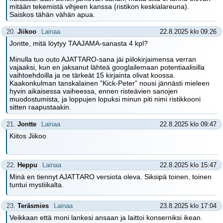
mitään tekemistä vihjeen kanssa (ristikon keskialareuna).
Saiskos tähän vähän apua.
20.
Jiikoo
Lainaa
22.8.2025 klo 09:26
Jontte, mitä löytyy TAAJAMA-sanasta 4 kpl?
Minulla tuo outo AJATTARO-sana jäi piilokirjaimensa verran
vajaaksi, kun en jaksanut lähteä googlailemaan potentiaalisilla
vaihtoehdoilla ja ne tärkeät 15 kirjainta olivat koossa.
Kaakonkulman tanskalainen ”Kick-Peter” nousi jännästi mieleen
hyvin aikaisessa vaiheessa, ennen risteävien sanojen
muodostumista, ja loppujen lopuksi minun piti nimi ristikkooni
sitten raapustaakin.
21.
Jontte
Lainaa
22.8.2025 klo 09:47
Kiitos Jiikoo
22.
Heppu
Lainaa
22.8.2025 klo 15:47
Minä en tiennyt AJATTARO versiota oleva. Siksipä toinen, toinen
tuntui mystiikalta.
23.
Teräsmies
Lainaa
23.8.2025 klo 17:04
Veikkaan että moni lankesi ansaan ja laittoi konserniksi ikean.