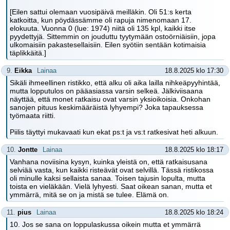
[Eilen sattui olemaan vuosipäivä meilläkin. Oli 51:s kerta
katkoitta, kun pöydässämme oli rapuja nimenomaan 17.
elokuuta. Vuonna 0 (lue: 1974) niitä oli 135 kpl, kaikki itse
pyydettyjä. Sittemmin on jouduttu tyytymään ostoörniäisiin, jopa
ulkomaisiin pakastesellaisiin. Eilen syötiin sentään kotimaisia
täplikkäitä.]
9.
Eikka
Lainaa
18.8.2025 klo 17:30
Sikäli ihmeellinen ristikko, että alku oli aika lailla nihkeäpyyhintää,
mutta lopputulos on pääasiassa varsin selkeä. Jälkiviisaana
näyttää, että monet ratkaisu ovat varsin yksioikoisia. Onkohan
sanojen pituus keskimääräistä lyhyempi? Joka tapauksessa
työmaata riitti.
Piilis täyttyi mukavaati kun ekat ps:t ja vs:t ratkesivat heti alkuun.
10.
Jontte
Lainaa
18.8.2025 klo 18:17
Vanhana noviisina kysyn, kuinka yleistä on, että ratkaisusana
selviää vasta, kun kaikki risteävät ovat selvillä. Tässä ristikossa
oli minulle kaksi sellaista sanaa. Toisen tajusin lopulta, mutta
toista en vieläkään. Vielä lyhyesti. Saat oikean sanan, mutta et
ymmärrä, mitä se on ja mistä se tulee. Elämä on.
11.
pius
Lainaa
18.8.2025 klo 18:24
10. Jos se sana on loppulaskussa oikein mutta et ymmärrä