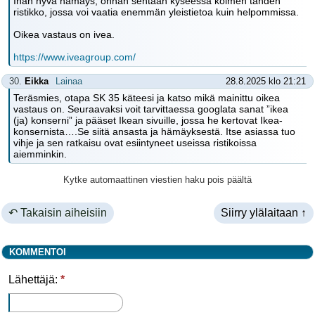
Ihan hyvä hämäys, onhan sentään kyseessä kolmen tähden
ristikko, jossa voi vaatia enemmän yleistietoa kuin helpommissa.
Oikea vastaus on ivea.
https://www.iveagroup.com/
30.
Eikka
Lainaa
28.8.2025 klo 21:21
Teräsmies, otapa SK 35 käteesi ja katso mikä mainittu oikea
vastaus on. Seuraavaksi voit tarvittaessa googlata sanat ”ikea
(ja) konserni” ja pääset Ikean sivuille, jossa he kertovat Ikea-
konsernista….Se siitä ansasta ja hämäyksestä. Itse asiassa tuo
vihje ja sen ratkaisu ovat esiintyneet useissa ristikoissa
aiemminkin.
Kytke automaattinen viestien haku pois päältä
↶ Takaisin aiheisiin
Siirry ylälaitaan ↑
KOMMENTOI
Lähettäjä:
*