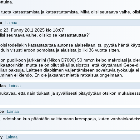
ttuina.
tuota katsastamista ja katsastuttamista. Mikä olisi seuraava vaihe, olis
oo
Lainaa
: 23. Funny 20.1.2025 klo 18:07
lisi seuraava vaihe, olisiko se katsastatuttaa?”
isi todellakin katsastatuttaa autonsa alaisellaan, ts. pyytää häntä kä
duin visusti eroon pomoista ja alaisista jo liki 36 vuotta sitten.
 on puolikoon järkkäriini (Nikon D7000) 50 mm:n kelpo makrolasi ja olen
ikaattorinkin, mutta se on ollut sikäli susiostos, että käyttämäni Gepe-
liian paksuja. Laitteen diapitimen väljentämiseen soveltuvia työkaluja ei
minen ei kiehdo. En ole jaksanut miettiä ratkaisua ongelmaan.
las
Lainaa
kavaa, että näin tiukasti ja syvällisesti pitäydytään otsikon mukaisess
pe
Lainaa
s, odotahan kun päästään valittamaan kremppoja, kuten vanhainkodeis
ny
Lainaa