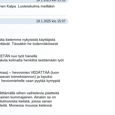
19.1.2025 klo 13:10
inen Kalpa. Luoteiskulma meilläkin
19.1.2025 klo 15:07
alta kielemme nykyisistä käyttäjistä
teettävät. Tässäkin he todennäköisesti
EETÄN nuo työt hänellä.
akuta kolmatta henkilöä teettämään työt
uormaa) – hevosmies VEDÄTTÄÄ (tuon
avan toimeksiannon) ja lopuksi
 hevosmiehelle vaan pyytää kymppiä
iittämällä siihen vaihtelevia päätteitä
nainen kummajainen. Ainakin se on
lutinoivista kielistä, joissa sanan
ätteitä. Monessa muussa kielessä