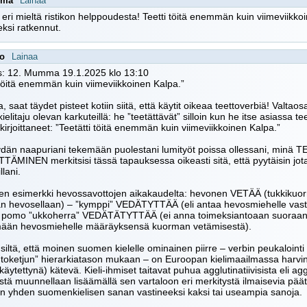
ma
Lainaa
eri mieltä ristikon helppoudesta! Teetti töitä enemmän kuin viimeviikko
eksi ratkennut.
oo
Lainaa
s: 12. Mumma 19.1.2025 klo 13:10
 töitä enemmän kuin viimeviikkoinen Kalpa.”
saat täydet pisteet kotiin siitä, että käytit oikeaa teettoverbiä! Valtaos
kielitaju olevan karkuteillä: he ”teetättävät” silloin kun he itse asiassa 
t kirjoittaneet: ”Teetätti töitä enemmän kuin viimeviikkoinen Kalpa.”
dän naapuriani tekemään puolestani lumityöt poissa ollessani, minä T
ÄMINEN merkitsisi tässä tapauksessa oikeasti sitä, että pyytäisin jot
llani.
nen esimerkki hevossavottojen aikakaudelta: hevonen VETÄÄ (tukkik
n hevosellaan) – ”kymppi” VEDÄTYTTÄÄ (eli antaa hevosmiehelle vasta
 pomo ”ukkoherra” VEDÄTÄTYTTÄÄ (ei anna toimeksiantoaan suoraan
ämään hevosmiehelle määräyksensä kuorman vetämisestä).
siltä, että moinen suomen kielelle ominainen piirre – verbin peukalointi l
toketjun” hierarkiatason mukaan – on Euroopan kielimaailmassa harvi
käytettynä) kätevä. Kieli-ihmiset taitavat puhua agglutinatiivisista eli agg
stä muunnellaan lisäämällä sen vartaloon eri merkitystä ilmaisevia pä
an yhden suomenkielisen sanan vastineeksi kaksi tai useampia sanoja.