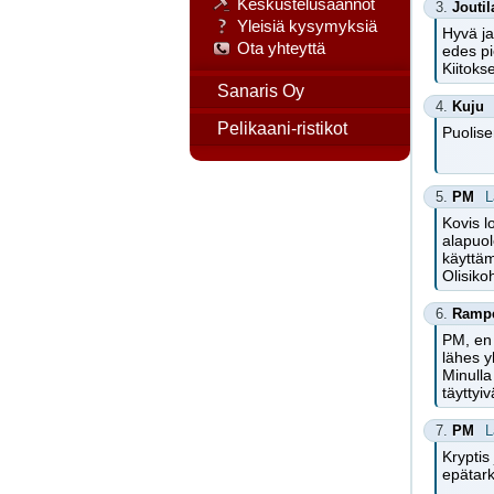
Keskustelusäännöt
3.
Joutil
Yleisiä kysymyksiä
Hyvä ja
Ota yhteyttä
edes pi
Kiitoks
Sanaris Oy
4.
Kuju
Pelikaani-ristikot
Puolise
5.
PM
L
Kovis l
alapuol
käyttäm
Olisiko
6.
Ramp
PM, en 
lähes y
Minulla
täyttyi
7.
PM
L
Kryptis
epätar