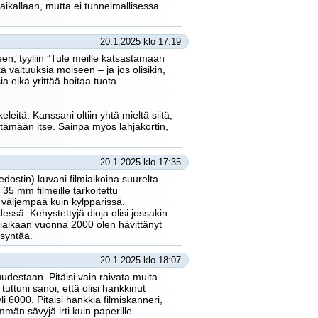
paikallaan, mutta ei tunnelmallisessa
20.1.2025 klo 17:19
een, tyyliin ”Tule meille katsastamaan
kä valtuuksia moiseen – ja jos olisikin,
ia eikä yrittää hoitaa tuota
eitä. Kanssani oltiin yhtä mieltä siitä,
ämään itse. Sainpa myös lahjakortin,
20.1.2025 klo 17:35
dostin) kuvani filmiaikoina suurelta
35 mm filmeille tarkoitettu
väljempää kuin kylppärissä.
essä. Kehystettyjä dioja olisi jossakin
igiaikaan vuonna 2000 olen hävittänyt
ysyntää.
20.1.2025 klo 18:07
 uudestaan. Pitäisi vain raivata muita
uttuni sanoi, että olisi hankkinut
li 6000. Pitäisi hankkia filmiskanneri,
mmän sävyjä irti kuin paperille