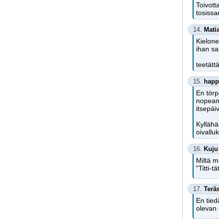
Toivott
tosissa
14.
Mati
Kielone
ihan s
teetätt
15.
happ
En törp
nopeamm
itsepäiv
Kyllähä
oivalluk
16.
Kuju
Miltä m
"Titti-tä
17.
Terä
En tied
olevan 