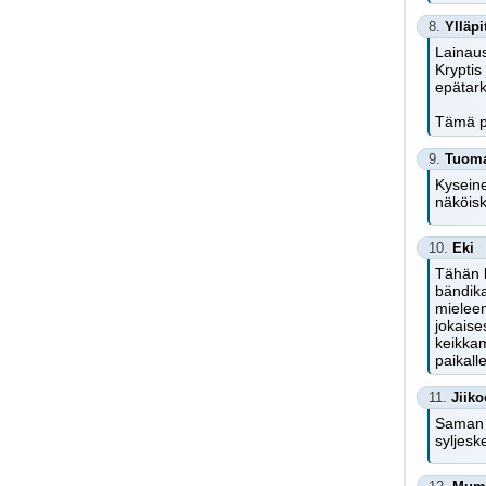
8.
Ylläpi
Lainaus
Kryptis
epätar
Tämä p
9.
Tuoma
Kyseine
näköisk
10.
Eki
Tähän l
bändika
mieleen
jokaise
keikkam
paikall
11.
Jiiko
Saman v
syljesk