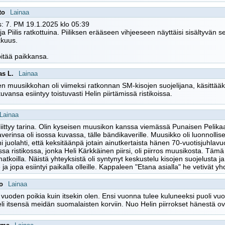
to
Lainaa
: 7. PM 19.1.2025 klo 05:39
 ja Piilis ratkottuina. Piiliksen erääseen vihjeeseen näyttäisi sisältyvän
kkuus.
itää paikkansa.
s L.
Lainaa
n muusikkohan oli viimeksi ratkonnan SM-kisojen suojelijana, käsittääks
uvansa esiintyy toistuvasti Helin piirtämissä ristikoissa.
Lainaa
iittyy tarina. Olin kyseisen muusikon kanssa viemässä Punaisen Pelik
verinsa oli isossa kuvassa, tälle bändikaverille. Muusikko oli luonnollis
i juolahti, että keksitäänpä jotain ainutkertaista hänen 70-vuotisjuh
ssa ristikossa, jonka Heli Kärkkäinen piirsi, oli piirros muusikosta. Tä
atkoilla. Näistä yhteyksistä oli syntynyt keskustelu kisojen suojelusta ja 
e ja jopa esiintyi paikalla olleille. Kappaleen "Etana asialla" he vetivät y
o
Lainaa
uoden poikia kuin itsekin olen. Ensi vuonna tulee kuluneeksi puoli vuosi
eli itsensä meidän suomalaisten korviin. Nuo Helin piirrokset hänestä ov