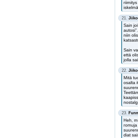
riimity
iskelm
21.
Jiik
Sain jo
autosi”
niin ol
katsas
Sain va
että o
jolla s
22.
Jiik
Mitä tu
osalta 
suurenn
Teettäm
kaapiss
nostalg
23.
Fun
Heh, mi
romuja 
suurenn
diat sa