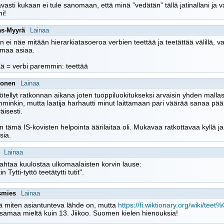
avasti kukaan ei tule sanomaan, että minä ”vedätän” tällä jatinallani ja v
ni!
as-Myyrä
Lainaa
n ei näe mitään hierarkiatasoeroa verbien teettää ja teetättää välillä
amaa asiaa.
ää = verbi paremmin: teettää
onen
Lainaa
ötellyt ratkonnan aikana joten tuoppiluokitukseksi arvaisin yhden malla
inkin, mutta laatija harhautti minut laittamaan pari väärää sanaa pääkuva
äisesti.
n tämä IS-kovisten helpointa äärilaitaa oli. Mukavaa ratkottavaa kyllä j
sia.
Lainaa
ahtaa kuulostaa ulkomaalaisten korvin lause:
tin Tytti-tyttö teetätytti tutit".
smies
Lainaa
ä miten asiantunteva lähde on, mutta
https://fi.wiktionary.org/wiki/
samaa mieltä kuin 13. Jiikoo. Suomen kielen hienouksia!