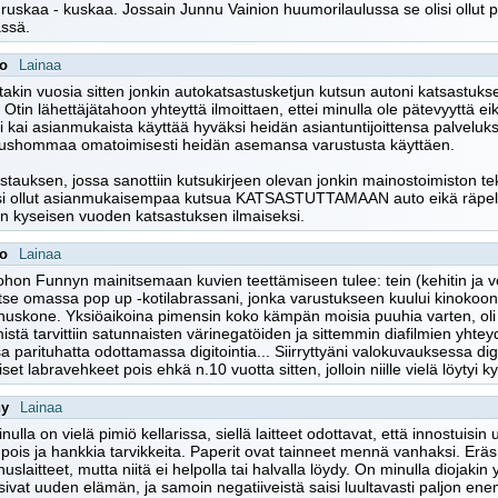
s ruskaa - kuskaa. Jossain Junnu Vainion huumorilaulussa se olisi ollut 
ässä.
oo
Lainaa
itakin vuosia sitten jonkin autokatsastusketjun kutsun autoni katsastuks
. Otin lähettäjätahoon yhteyttä ilmoittaen, ettei minulla ole pätevyyttä ei
isi kai asianmukaista käyttää hyväksi heidän asiantuntijoittensa palveluks
tushommaa omatoimisesti heidän asemansa varustusta käyttäen.
stauksen, jossa sanottiin kutsukirjeen olevan jonkin mainostoimiston tekel
lisi ollut asianmukaisempaa kutsua KATSASTUTTAMAAN auto eikä räpelt
ain kyseisen vuoden katsastuksen ilmaiseksi.
oo
Lainaa
ohon Funnyn mainitsemaan kuvien teettämiseen tulee: tein (kehitin ja ve
itse omassa pop up -kotilabrassani, jonka varustukseen kuului kinokoon 
uskone. Yksiöaikoina pimensin koko kämpän moisia puuhia varten, oli 
istä tarvittiin satunnaisten värinegatöiden ja sittemmin diafilmien yhteyd
a parituhatta odottamassa digitointia... Siirryttyäni valokuvauksessa d
iset labravehkeet pois ehkä n.10 vuotta sitten, jolloin niille vielä löytyi k
ny
Lainaa
nulla on vielä pimiö kellarissa, siellä laitteet odottavat, että innostuisin
pois ja hankkia tarvikkeita. Paperit ovat tainneet mennä vanhaksi. Eräs t
uslaitteet, mutta niitä ei helpolla tai halvalla löydy. On minulla diojakin y
isivat uuden elämän, ja samoin negatiiveistä saisi luultavasti paljon ene