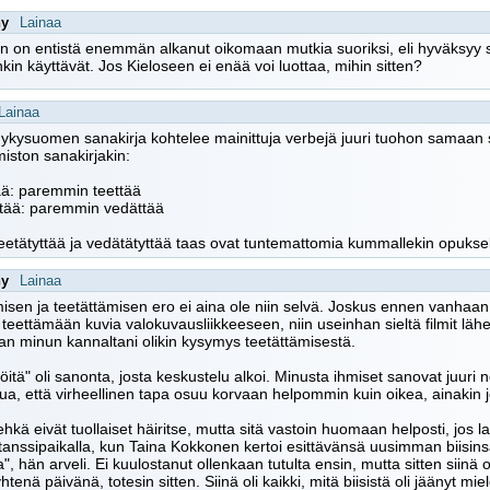
ny
Lainaa
n on entistä enemmän alkanut oikomaan mutkia suoriksi, eli hyväksyy sel
in käyttävät. Jos Kieloseen ei enää voi luottaa, mihin sitten?
Lainaa
kysuomen sanakirja kohtelee mainittuja verbejä juuri tuohon samaan 
imiston sanakirjakin:
ää: paremmin teettää
ttää: paremmin vedättää
teetätyttää ja vedätätyttää taas ovat tuntemattomia kummallekin opuksel
ny
Lainaa
isen ja teetättämisen ero ei aina ole niin selvä. Joskus ennen vanhaan
teettämään kuvia valokuvausliikkeeseen, niin useinhan sieltä filmit lähet
han minun kannaltani olikin kysymys teetättämisestä.
 töitä" oli sanonta, josta keskustelu alkoi. Minusta ihmiset sanovat juuri 
tua, että virheellinen tapa osuu korvaan helpommin kuin oikea, ainakin jo
hkä eivät tuollaiset häiritse, mutta sitä vastoin huomaan helposti, jos la
tanssipaikalla, kun Taina Kokkonen kertoi esittävänsä uusimman biisinsä
a", hän arveli. Ei kuulostanut ollenkaan tutulta ensin, mutta sitten siinä 
htenä päivänä, totesin sitten. Siinä oli kaikki, mitä biisistä oli jäänyt mi