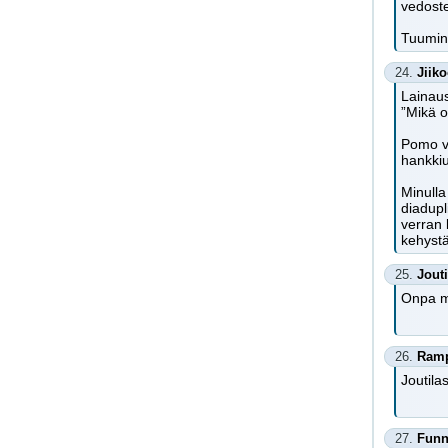
vedoste
Tuumin 
24.
Jiik
Lainaus
”Mikä o
Pomo vo
hankkiu
Minulla
diadupl
verran 
kehystä
25.
Jouti
Onpa mu
26.
Ram
Joutila
27.
Fun