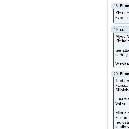
18.
Fun
Kielone
kummink
19.
eol
Myös Ny
Kielito
teetätt
vedäty
Verbit 
20.
Fun
Teettäm
kanssa 
Silloin
"Teetti
Voi sat
Minua e
kerran 
radiost
kuulin y