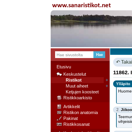
↶ Takai
Etusivu
11862. 
Keskustelut
Ristikot
+
Ylläpito
Muut aiheet
+
Huomenn
Ketjujen koosteet
Ristikkoarkisto
Artikkelit
2.
Jiikoo
Ristikon anatomia
Teemun 
Pakinat
vihjeis
Ristikkosanat