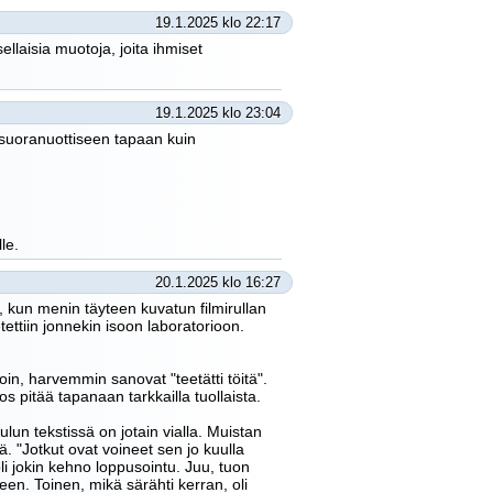
19.1.2025 klo 22:17
laisia muotoja, joita ihmiset
19.1.2025 klo 23:04
suoranuottiseen tapaan kuin
le.
20.1.2025 klo 16:27
, kun menin täyteen kuvatun filmirullan
ettiin jonnekin isoon laboratorioon.
noin, harvemmin sanovat "teetätti töitä".
s pitää tapanaan tarkkailla tuollaista.
ulun tekstissä on jotain vialla. Muistan
. "Jotkut ovat voineet sen jo kuulla
oli jokin kehno loppusointu. Juu, tuon
eleen. Toinen, mikä särähti kerran, oli