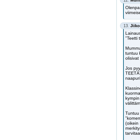
12.
Mum
Olenpa 
viimeis
13.
Jiik
Lainau
”Teetti
Mumma, 
tuntuu 
olisiva
Jos pyy
TEETÄTT
naapuri
Klassi
kuorma
kympin
välitt
Tuntuu 
”komen
(oikein 
merkity
tarvita