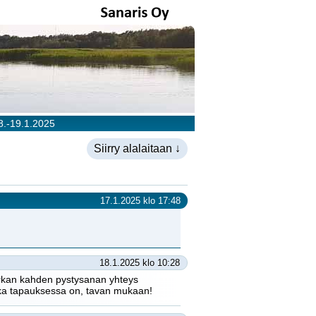
.-19.1.2025
Siirry alalaitaan ↓
17.1.2025 klo 17:48
18.1.2025 klo 10:28
urkan kahden pystysanan yhteys
joka tapauksessa on, tavan mukaan!