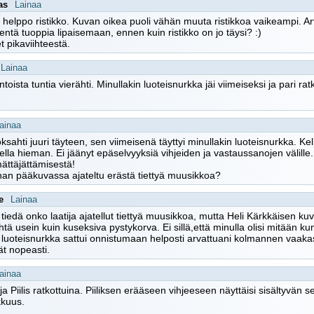
as
Lainaa
 helppo ristikko. Kuvan oikea puoli vähän muuta ristikkoa vaikeampi. Ar
entä tuoppia lipaisemaan, ennen kuin ristikko on jo täysi? :)
et pikaviihteestä.
Lainaa
ntoista tuntia vierähti. Minullakin luoteisnurkka jäi viimeiseksi ja pari ra
ainaa
oksahti juuri täyteen, sen viimeisenä täyttyi minullakin luoteisnurkka. K
ella hieman. Ei jäänyt epäselvyyksiä vihjeiden ja vastaussanojen välill
ättäjättämisestä!
han pääkuvassa ajateltu erästä tiettyä muusikkoa?
e
Lainaa
tiedä onko laatija ajatellut tiettyä muusikkoa, mutta Heli Kärkkäisen k
htä usein kuin kuseksiva pystykorva. Ei sillä,että minulla olisi mitään
 luoteisnurkka sattui onnistumaan helposti arvattuani kolmannen vaaka
vät nopeasti.
ainaa
 ja Piilis ratkottuina. Piiliksen erääseen vihjeeseen näyttäisi sisältyvän
kkuus.