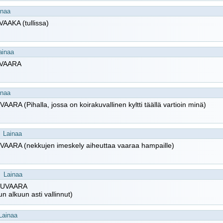
inaa
AAKA (tullissa)
ainaa
VAARA
inaa
ARA (Pihalla, jossa on koirakuvallinen kyltti täällä vartioin minä)
Lainaa
AARA (nekkujen imeskely aiheuttaa vaaraa hampaille)
Lainaa
UVAARA
un alkuun asti vallinnut)
Lainaa