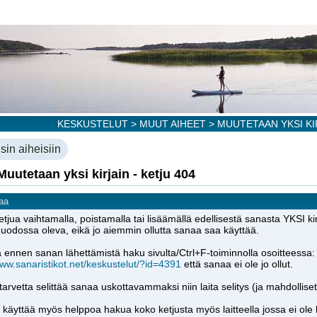
KESKUSTELUT
>
MUUT AIHEET
> MUUTETAAN YKSI KIR
sin aiheisiin
Muutetaan yksi kirjain - ketju 404
aa
etjua vaihtamalla, poistamalla tai lisäämällä edellisestä sanasta YKSI kir
odossa oleva, eikä jo aiemmin ollutta sanaa saa käyttää.
a ennen sanan lähettämistä haku sivulta/Ctrl+F-toiminnolla osoitteessa:
www.sanaristikot.net/keskustelut/?id=4391
että sanaa ei ole jo ollut.
tarvetta selittää sanaa uskottavammaksi niin laita selitys (ja mahdollise
t käyttää myös helppoa hakua koko ketjusta myös laitteella jossa ei ole