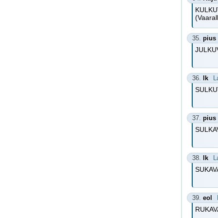
KULKU
(Vaarall
35.
pius
JULKU
36.
lk
L
SULKUV
37.
pius
SULKAVA
38.
lk
L
SUKAVA
39.
eol
RUKAVA