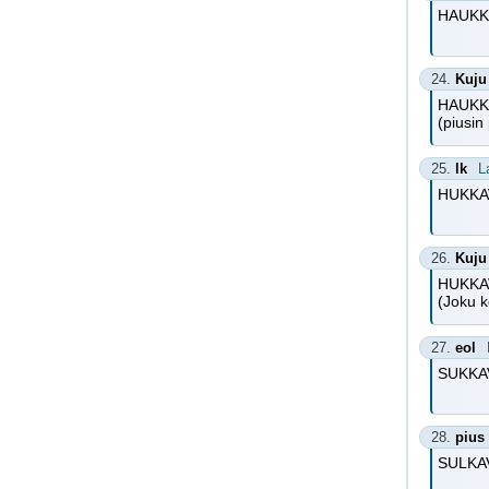
HAUKKA
24.
Kuju
HAUKK
(piusin
25.
lk
L
HUKKAV
26.
Kuju
HUKKA
(Joku k
27.
eol
SUKKAV
28.
pius
SULKAVA