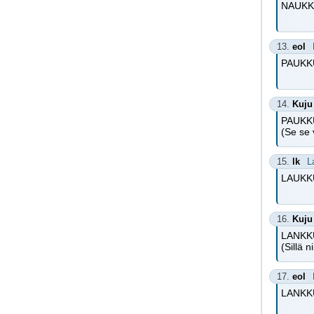
NAUKKU
13.
eol
PAUKKU
14.
Kuju
PAUKK
(Se se 
15.
lk
L
LAUKKU
16.
Kuju
LANKK
(Sillä 
17.
eol
LANKKUV