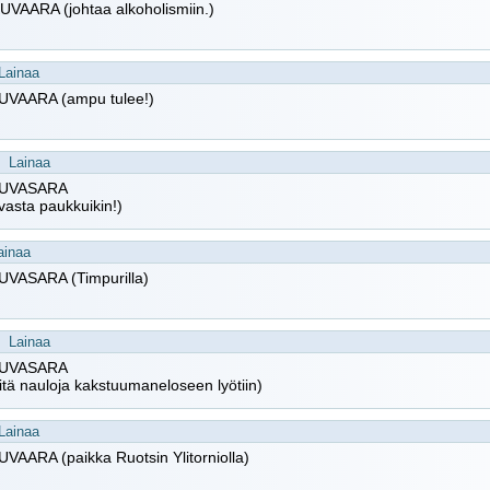
VAARA (johtaa alkoholismiin.)
Lainaa
VAARA (ampu tulee!)
Lainaa
UVASARA
vasta paukkuikin!)
ainaa
VASARA (Timpurilla)
Lainaa
UVASARA
niitä nauloja kakstuumaneloseen lyötiin)
Lainaa
AARA (paikka Ruotsin Ylitorniolla)