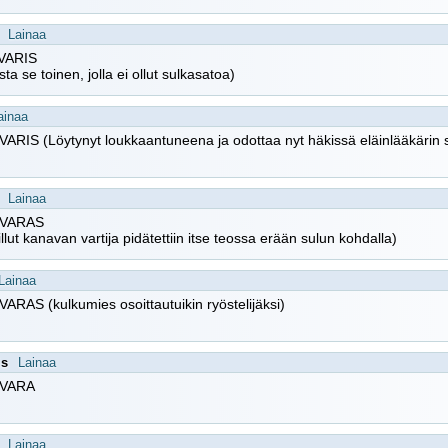
Lainaa
VARIS
sta se toinen, jolla ei ollut sulkasatoa)
ainaa
RIS (Löytynyt loukkaantuneena ja odottaa nyt häkissä eläinlääkärin 
Lainaa
VARAS
llut kanavan vartija pidätettiin itse teossa erään sulun kohdalla)
Lainaa
RAS (kulkumies osoittautuikin ryöstelijäksi)
is
Lainaa
VARA
Lainaa