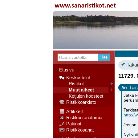
↶ Takai
Etusivu
11729. 
Keskustelut
Ristikot
+
Ari
Lain
Muut aiheet
+
Jatka k
Ketjujen koosteet
perusmu
Ristikkoarkisto
Tarkist
Artikkelit
http://
Ristikon anatomia
Pakinat
Jos on 
Ristikkosanat
Nyt voi