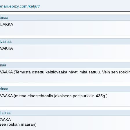
sanari.epizy.com/ketjut/
ainaa
LAKKA
Lainaa
VAKKA
inaa
AKA (Temusta ostettu keittiövaaka näytti mitä sattuu. Vein sen roskii
ainaa
AKA (mittaa einestehtaalla jokaiseen peltipurkkiin 435g.)
Lainaa
VAAKA
tsee roskan määrän)