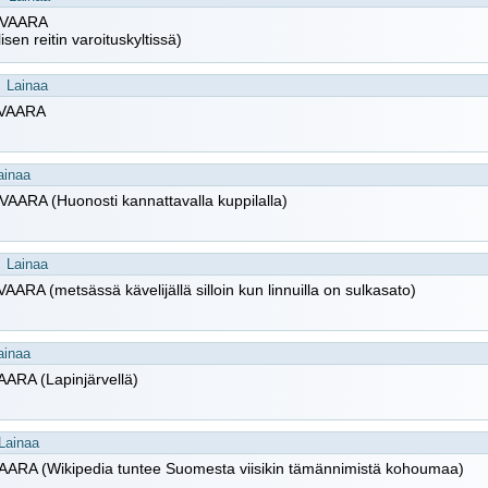
VAARA
isen reitin varoituskyltissä)
Lainaa
VAARA
ainaa
AARA (Huonosti kannattavalla kuppilalla)
Lainaa
ARA (metsässä kävelijällä silloin kun linnuilla on sulkasato)
ainaa
ARA (Lapinjärvellä)
Lainaa
ARA (Wikipedia tuntee Suomesta viisikin tämännimistä kohoumaa)