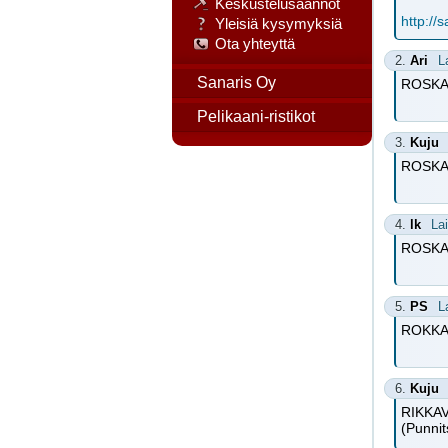
Keskustelusäännöt
http://
Yleisiä kysymyksiä
Ota yhteyttä
2.
Ari
L
Sanaris Oy
ROSKA
Pelikaani-ristikot
3.
Kuju
ROSKA
4.
lk
La
ROSKAVA
5.
PS
L
ROKKAVA
6.
Kuju
RIKKA
(Punni