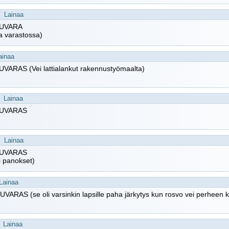
Lainaa
UVARA
a varastossa)
ainaa
VARAS (Vei lattialankut rakennustyömaalta)
Lainaa
UVARAS
Lainaa
UVARAS
i panokset)
Lainaa
ARAS (se oli varsinkin lapsille paha järkytys kun rosvo vei perheen k
Lainaa