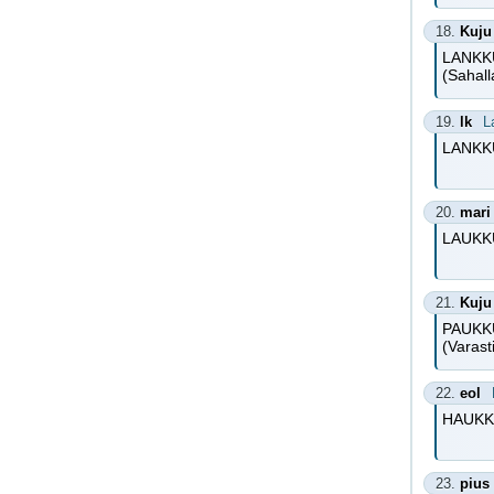
18.
Kuju
LANKK
(Sahall
19.
lk
L
LANKKU
20.
mari
LAUKK
21.
Kuju
PAUKK
(Varast
22.
eol
HAUKKUV
23.
pius