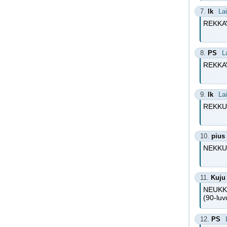
7.
lk
La
REKKAV
8.
PS
L
REKKA
9.
lk
La
REKKUVA
10.
pius
NEKKUV
11.
Kuju
NEUKK
(90-luv
12.
PS