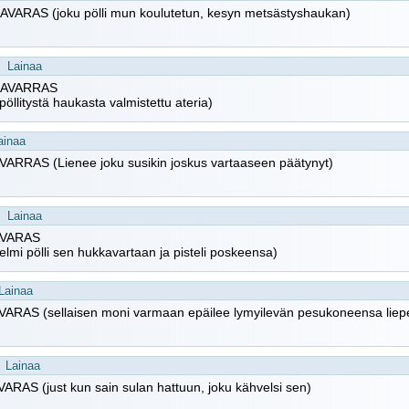
VARAS (joku pölli mun koulutetun, kesyn metsästyshaukan)
Lainaa
AVARRAS
 pöllitystä haukasta valmistettu ateria)
ainaa
ARRAS (Lienee joku susikin joskus vartaaseen päätynyt)
Lainaa
VARAS
elmi pölli sen hukkavartaan ja pisteli poskeensa)
Lainaa
ARAS (sellaisen moni varmaan epäilee lymyilevän pesukoneensa liepei
Lainaa
RAS (just kun sain sulan hattuun, joku kähvelsi sen)