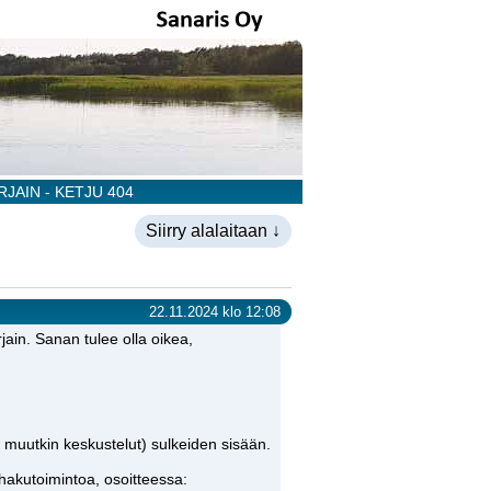
JAIN - KETJU 404
Siirry alalaitaan ↓
22.11.2024 klo 12:08
jain. Sanan tulee olla oikea,
t muutkin keskustelut) sulkeiden sisään.
 hakutoimintoa, osoitteessa: