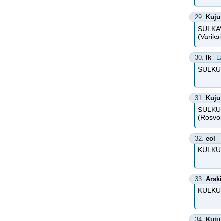
29.
Kuju
SULKA
(Variksi
30.
lk
L
SULKUVA
31.
Kuju
SULKU
(Rosvoi
32.
eol
KULKUVA
33.
Arsk
KULKU
34.
Kuju