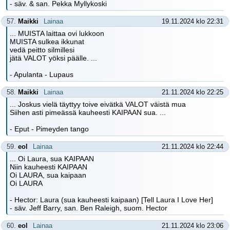
- säv. & san. Pekka Myllykoski
57.
Maikki
Lainaa
19.11.2024 klo 22:31
... MUISTA laittaa ovi lukkoon
MUISTA sulkea ikkunat
vedä peitto silmillesi
jätä VALOT yöksi päälle. ...
- Apulanta - Lupaus
58.
Maikki
Lainaa
21.11.2024 klo 22:25
... Joskus vielä täyttyy toive eivätkä VALOT väistä mua
Siihen asti pimeässä kauheesti KAIPAAN sua. ...
- Eput - Pimeyden tango
59.
eol
Lainaa
21.11.2024 klo 22:44
... Oi Laura, sua KAIPAAN
Niin kauheesti KAIPAAN
Oi LAURA, sua kaipaan
Oi LAURA
- Hector: Laura (sua kauheesti kaipaan) [Tell Laura I Love Her]
- säv. Jeff Barry, san. Ben Raleigh, suom. Hector
60.
eol
Lainaa
21.11.2024 klo 23:06