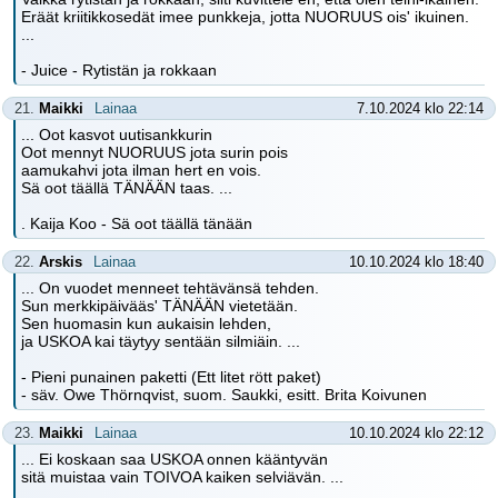
Eräät kriitikkosedät imee punkkeja, jotta NUORUUS ois' ikuinen.
...
- Juice - Rytistän ja rokkaan
21.
Maikki
Lainaa
7.10.2024 klo 22:14
... Oot kasvot uutisankkurin
Oot mennyt NUORUUS jota surin pois
aamukahvi jota ilman hert en vois.
Sä oot täällä TÄNÄÄN taas. ...
. Kaija Koo - Sä oot täällä tänään
22.
Arskis
Lainaa
10.10.2024 klo 18:40
... On vuodet menneet tehtävänsä tehden.
Sun merkkipäivääs' TÄNÄÄN vietetään.
Sen huomasin kun aukaisin lehden,
ja USKOA kai täytyy sentään silmiäin. ...
- Pieni punainen paketti (Ett litet rött paket)
- säv. Owe Thörnqvist, suom. Saukki, esitt. Brita Koivunen
23.
Maikki
Lainaa
10.10.2024 klo 22:12
... Ei koskaan saa USKOA onnen kääntyvän
sitä muistaa vain TOIVOA kaiken selviävän. ...