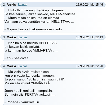
2.
Arskis
Lainaa
16.9.2024 klo 15:46
... Hiuksillamme on jo kyllä ajan hopeaa.
Selkää särkee, jalkaa koskee, RINTAA ahdistaa.
:,: Mutta mitäs noista, tää on elämää.
Varmaan vaiva sentään kerran HELLITTÄÄ. ...
- Mirjam Kaaja - Eläkkeensaajien laulu
3.
Maikki
Lainaa
16.9.2024 klo 22:13
... Nnäinä öinä melska HELLITTÄÄ,
on kotvan kaikki selvää,
ja kumman helppo YMMÄRTÄÄ . ...
- Yö - Säekyvää
4.
Maikki
Lainaa
19.9.2024 klo 22:20
... Mä vielä hyvin muistan sen,
kun olin vasta kahdenkymmenen.
Ja pojat sanoi: "Sulla on liian suuri pää!".
Mä en sitä voinut YMMÄRTÄÄ.
Joten haulikkoni esiin tempaisin.
Sen noin viisi KERTAA laukaisin. ...
- Popeda - Vankilalaulu