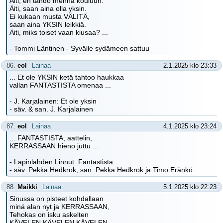
Äiti, en tahdo mennä kouluun.
Äiti, saan aina olla yksin.
Ei kukaan musta VÄLITÄ,
saan aina YKSIN leikkiä.
Äiti, miks toiset vaan kiusaa? ...
- Tommi Läntinen - Syvälle sydämeen sattuu
86.
eol
Lainaa
2.1.2025 klo 23:33
... Et ole YKSIN ketä tahtoo haukkaa
vallan FANTASTISTA omenaa ...
- J. Karjalainen: Et ole yksin
- säv. & san. J. Karjalainen
87.
eol
Lainaa
4.1.2025 klo 23:24
... FANTASTISTA, aattelin,
KERRASSAAN hieno juttu ...
- Lapinlahden Linnut: Fantastista
- säv. Pekka Hedkrok, san. Pekka Hedkrok ja Timo Eränkö
88.
Maikki
Lainaa
5.1.2025 klo 22:23
Sinussa on pisteet kohdallaan
minä alan nyt ja KERRASSAAN,
Tehokas on isku askelten
KÄVELEN KÄVELEN KÄVELEN. ...