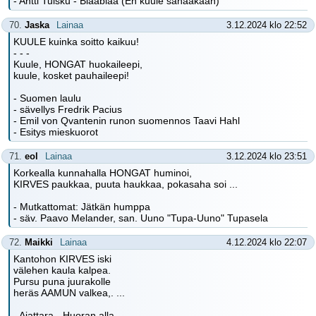
- Antti Tuisku - Blaablaa (En kuule sanaakaan)
70.
Jaska
Lainaa
3.12.2024 klo 22:52
KUULE kuinka soitto kaikuu!
- - -
Kuule, HONGAT huokaileepi,
kuule, kosket pauhaileepi!
- Suomen laulu
- sävellys Fredrik Pacius
- Emil von Qvantenin runon suomennos Taavi Hahl
- Esitys mieskuorot
71.
eol
Lainaa
3.12.2024 klo 23:51
Korkealla kunnahalla HONGAT huminoi,
KIRVES paukkaa, puuta haukkaa, pokasaha soi ...
- Mutkattomat: Jätkän humppa
- säv. Paavo Melander, san. Uuno "Tupa-Uuno" Tupasela
72.
Maikki
Lainaa
4.12.2024 klo 22:07
Kantohon KIRVES iski
välehen kaula kalpea.
Pursu puna juurakolle
heräs AAMUN valkea,. ...
- Ajattara - Huoran alla