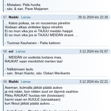
- Mistakes: Pidä huolta
- säv. & san. Pave Maijanen
67.
Maikki
Lainaa
29.11.2024 klo 22:18
... Katos poikaa, se on nousemas piireihin
Voidaan alkaa virittelee lippui viireihin
Ei oo mun vika jos ei TAJUU meidän haippii
Ei oo mun vika jos ei TAJUU MEIDÄN draivii. ...
- Tuomas Kauhanen - Paita kattoon
68.
eol
Lainaa
3.12.2024 klo 01:07
... MEIDÄN on uudesta luotava maa,
RAUKAT vaan menköhöt merten taa!
- Nälkämaan laulu
- san. Ilmari Kianto, säv. Oskari Merikanto
69.
Maikki
Lainaa
3.12.2024 klo 22:21
Aseman, kulmalla jätkät päätä aukoo
ja mä nään, kun niiden suut on täynnä vaahtoo
Pikku RAUKAT huutaa niin (tosissaan)
harmi vaan en KUULE (sanaakaan)
kun fiksut jätkät päätä aukoo. ...