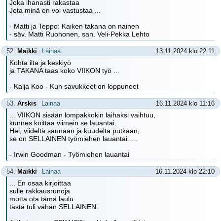
Joka ihanasti rakastaa
Jota minä en voi vastustaa ...
- Matti ja Teppo: Kaiken takana on nainen
- säv. Matti Ruohonen, san. Veli-Pekka Lehto
52.
Maikki
Lainaa
13.11.2024 klo 22:11
Kohta ilta ja keskiyö
ja TAKANA taas koko VIIKON työ ...
- Kaija Koo - Kun savukkeet on loppuneet
53.
Arskis
Lainaa
16.11.2024 klo 11:16
... VIIKON sisään lompakkokin laihaksi vaihtuu,
kunnes koittaa viimein se lauantai.
Hei, viideltä saunaan ja kuudelta putkaan,
se on SELLAINEN työmiehen lauantai. ...
- Irwin Goodman - Työmiehen lauantai
54.
Maikki
Lainaa
16.11.2024 klo 22:10
... En osaa kirjoittaa
sulle rakkausrunoja
mutta ota tämä laulu
tästä tuli vähän SELLAINEN.