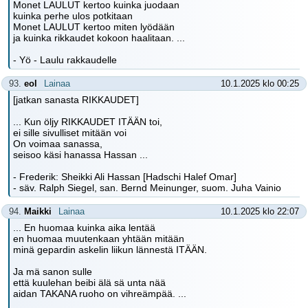
Monet LAULUT kertoo kuinka juodaan
kuinka perhe ulos potkitaan
Monet LAULUT kertoo miten lyödään
ja kuinka rikkaudet kokoon haalitaan. ...
- Yö - Laulu rakkaudelle
93.
eol
Lainaa
10.1.2025 klo 00:25
[jatkan sanasta RIKKAUDET]
... Kun öljy RIKKAUDET ITÄÄN toi,
ei sille sivulliset mitään voi
On voimaa sanassa,
seisoo käsi hanassa Hassan ...
- Frederik: Sheikki Ali Hassan [Hadschi Halef Omar]
- säv. Ralph Siegel, san. Bernd Meinunger, suom. Juha Vainio
94.
Maikki
Lainaa
10.1.2025 klo 22:07
... En huomaa kuinka aika lentää
en huomaa muutenkaan yhtään mitään
minä gepardin askelin liikun lännestä ITÄÄN.
Ja mä sanon sulle
että kuulehan beibi älä sä unta nää
aidan TAKANA ruoho on vihreämpää. ...