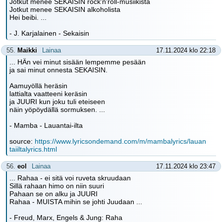
Jotkut menee SEKAISIN rock'n'roll-musiikista
Jotkut menee SEKAISIN alkoholista
Hei beibi. ...
- J. Karjalainen - Sekaisin
55.
Maikki
Lainaa
17.11.2024 klo 22:18
... HÄn vei minut sisään lempemme pesään
ja sai minut onnesta SEKAISIN.
Aamuyöllä heräsin
lattialta vaatteeni keräsin
ja JUURI kun joku tuli eteiseen
näin yöpöydällä sormuksen. ...
- Mamba - Lauantai-ilta
source:
https://www.lyricsondemand.com/m/mambalyrics/lauan
taiiltalyrics.html
56.
eol
Lainaa
17.11.2024 klo 23:47
... Rahaa - ei sitä voi ruveta skruudaan
Sillä rahaan himo on niin suuri
Pahaan se on alku ja JUURI
Rahaa - MUISTA mihin se johti Juudaan ...
- Freud, Marx, Engels & Jung: Raha