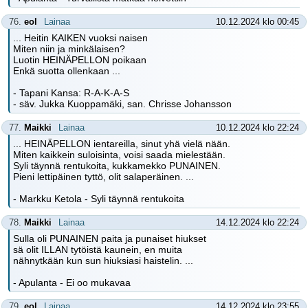
76.
eol
Lainaa
10.12.2024 klo 00:45
... Heitin KAIKEN vuoksi naisen
Miten niin ja minkälaisen?
Luotin HEINÄPELLON poikaan
Enkä suotta ollenkaan ...
- Tapani Kansa: R-A-K-A-S
- säv. Jukka Kuoppamäki, san. Chrisse Johansson
77.
Maikki
Lainaa
10.12.2024 klo 22:24
... HEINÄPELLON ientareilla, sinut yhä vielä nään.
Miten kaikkein suloisinta, voisi saada mielestään.
Syli täynnä rentukoita, kukkamekko PUNAINEN.
Pieni lettipäinen tyttö, olit salaperäinen. ...
- Markku Ketola - Syli täynnä rentukoita
78.
Maikki
Lainaa
14.12.2024 klo 22:24
Sulla oli PUNAINEN paita ja punaiset hiukset
sä olit ILLAN tytöistä kaunein, en muita
nähnytkään kun sun hiuksiasi haistelin. ...
- Apulanta - Ei oo mukavaa
79.
eol
Lainaa
14.12.2024 klo 23:55