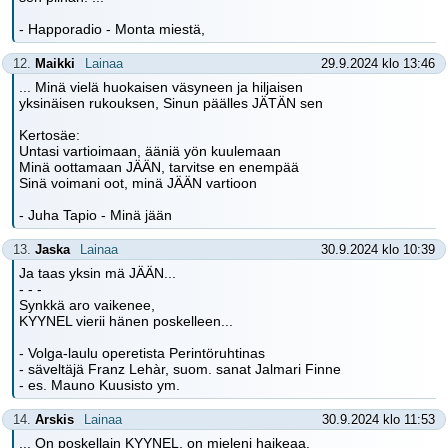
- Happoradio - Monta miestä,
12.
Maikki
Lainaa
29.9.2024 klo 13:46
... Minä vielä huokaisen väsyneen ja hiljaisen
yksinäisen rukouksen, Sinun päälles JÄTÄN sen
Kertosäe:
Untasi vartioimaan, ääniä yön kuulemaan
Minä oottamaan JÄÄN, tarvitse en enempää
Sinä voimani oot, minä JÄÄN vartioon
- Juha Tapio - Minä jään
13.
Jaska
Lainaa
30.9.2024 klo 10:39
Ja taas yksin mä JÄÄN...
- - -
Synkkä aro vaikenee,
KYYNEL vierii hänen poskelleen...
- Volga-laulu operetista Perintöruhtinas
- säveltäjä Franz Lehàr, suom. sanat Jalmari Finne
- es. Mauno Kuusisto ym.
14.
Arskis
Lainaa
30.9.2024 klo 11:53
... On poskellain KYYNEL, on mieleni haikeaa.