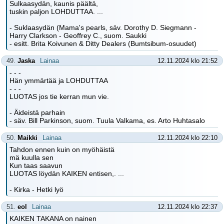
Sulkaasydän, kaunis päältä,
tuskin paljon LOHDUTTAA. ...
- Suklaasydän (Mama's pearls, säv. Dorothy D. Siegmann -
Harry Clarkson - Geoffrey C., suom. Saukki
- esitt. Brita Koivunen & Ditty Dealers (Bumtsibum-osuudet)
49.
Jaska
Lainaa
12.11.2024 klo 21:52
- - -
Hän ymmärtää ja LOHDUTTAA
- - -
LUOTAS jos tie kerran mun vie.
- Äideistä parhain
- säv. Bill Parkinson, suom. Tuula Valkama, es. Arto Huhtasalo
50.
Maikki
Lainaa
12.11.2024 klo 22:10
Tahdon ennen kuin on myöhäistä
mä kuulla sen
Kun taas saavun
LUOTAS löydän KAIKEN entisen,. ...
- Kirka - Hetki lyö
51.
eol
Lainaa
12.11.2024 klo 22:37
KAIKEN TAKANA on nainen