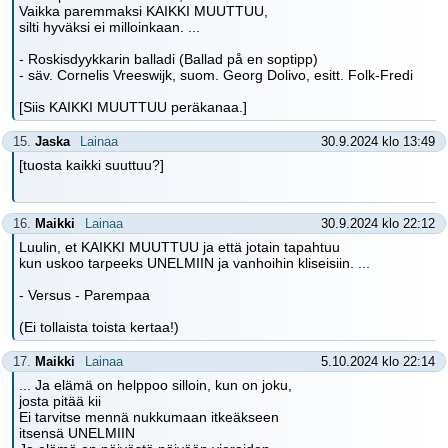
Vaikka paremmaksi KAIKKI MUUTTUU,
silti hyväksi ei milloinkaan. ...
- Roskisdyykkarin balladi (Ballad på en soptipp)
- säv. Cornelis Vreeswijk, suom. Georg Dolivo, esitt. Folk-Fredi
[Siis KAIKKI MUUTTUU peräkanaa.]
15.
Jaska
Lainaa
30.9.2024 klo 13:49
[tuosta kaikki suuttuu?]
16.
Maikki
Lainaa
30.9.2024 klo 22:12
Luulin, et KAIKKI MUUTTUU ja että jotain tapahtuu
kun uskoo tarpeeks UNELMIIN ja vanhoihin kliseisiin. ...
- Versus - Parempaa
(Ei tollaista toista kertaa!)
17.
Maikki
Lainaa
5.10.2024 klo 22:14
... Ja elämä on helppoo silloin, kun on joku,
josta pitää kii
Ei tarvitse mennä nukkumaan itkeäkseen
itsensä UNELMIIN