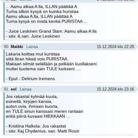
... Aamu alkaa A:lla, ILLAN päättää A
Turha silloin kysyä on kuinka huristaa
Aamu alkaa A:lla, ILLAN päättää A
Turha kysyä on mistä kenkä PURISTAA ...
- Juice Leskinen Grand Slam: Aamu alkaa A:lla
- säv. & san. Juice Leskinen
80.
Maikki
Lainaa
15.12.2024 klo 22:20
Lakana koittaa mut kuristaa
siitä litran hikeä vois PURISTAA.
Makaan silmät selällään ja pelkään kuollakseni
muttei kuolema vain TULE luokseni. ...
- Eput - Delirium tremens
81.
eol
Lainaa
15.12.2024 klo 23:16
Jos rakastat kylmää kuuta,
esineitä, kirjojen kansia,
auton ovia, ihmisen kuorta,
en TULE sinun kanssasi meren rantaan
enkä piirrä kuvaasi HIEKKAAN ...
- Kristiina Halkola: Jos rakastat
- säv. Kaj Chydenius, san. Matti Rossi