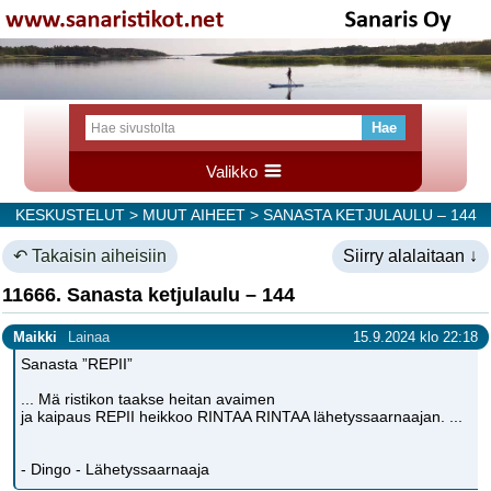
Valikko
KESKUSTELUT
>
MUUT AIHEET
> SANASTA KETJULAULU – 144
↶ Takaisin aiheisiin
Siirry alalaitaan ↓
11666. Sanasta ketjulaulu – 144
Maikki
Lainaa
15.9.2024 klo 22:18
Sanasta ”REPII”
... Mä ristikon taakse heitan avaimen
ja kaipaus REPII heikkoo RINTAA RINTAA lähetyssaarnaajan. ...
- Dingo - Lähetyssaarnaaja