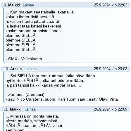
9.
Maikki
Lainaa
25.9.2024 klo 22:03
... Kun makaat saastaisella lakanallla
valuen ihmeellisiä nesteitä
rukoillen häntä jota et saanut
ja lasket taas kätesi keskellesi
koskettamaan punaista lihaasi
olemme SIELLÄ
olemme SIELLÄ
olemme SIELLÄ
olemme SIELLÄ.
- CMX - Veljeskunta
10.
Arskis
Lainaa
25.9.2024 klo 23:03
... Soi SIELLÄ tom-tom-rummut, jotka sävelillään
nyt kertoi HÄISTÄ, jotka unhoitu ei millään,
ja pari tanssi kaikki kansa ympärillään. ...
- Zambesi (Zambesi)
- säv. Nico Carstens, suom. Kari Tuomisaari, esitt. Olavi Virta
11.
Maikki
Lainaa
26.9.2024 klo 22:09
... Minussa on monta miestä,
hiestä märkää, säästäväistä
HÄISTÄ haastan, JÄTÄN viinan,
sen piinan. ...