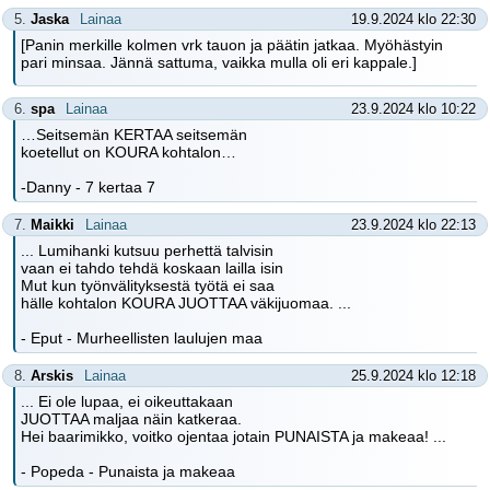
5.
Jaska
Lainaa
19.9.2024 klo 22:30
[Panin merkille kolmen vrk tauon ja päätin jatkaa. Myöhästyin
pari minsaa. Jännä sattuma, vaikka mulla oli eri kappale.]
6.
spa
Lainaa
23.9.2024 klo 10:22
…Seitsemän KERTAA seitsemän
koetellut on KOURA kohtalon…
-Danny - 7 kertaa 7
7.
Maikki
Lainaa
23.9.2024 klo 22:13
... Lumihanki kutsuu perhettä talvisin
vaan ei tahdo tehdä koskaan lailla isin
Mut kun työnvälityksestä työtä ei saa
hälle kohtalon KOURA JUOTTAA väkijuomaa. ...
- Eput - Murheellisten laulujen maa
8.
Arskis
Lainaa
25.9.2024 klo 12:18
... Ei ole lupaa, ei oikeuttakaan
JUOTTAA maljaa näin katkeraa.
Hei baarimikko, voitko ojentaa jotain PUNAISTA ja makeaa! ...
- Popeda - Punaista ja makeaa