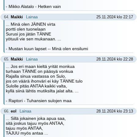
- Mikko Alatalo - Hetken vain
64.
Maikki
Lainaa
25.11.2024 klo 22:17
... Minä olen JÄINEN virta
portti olen tuonelaan
Surusi jos jätän TÄNNE
yötuuli vie sen mukanaan. ...
- Mustan kuun lapset -- Minä olen ensilumi
65.
Maikki
Lainaa
28.11.2024 klo 22:28
... Jos eri maan kieltä yrität monkua
turhaan TÄNNE on pääsyä vonkua
Rajalla sinua vastassa on Sulo,
jos on väärä ihonväri ei käy TÄNNE tulo
Sulolle pitäs ANTAA kaikki valta,
kyllä siinä lähtis mutiksilta jalat alta. ...
- Raptori - Tuhansien sulojen maa
66.
eol
Lainaa
28.11.2024 klo 23:13
... Sillä jokainen joka apua saa,
sitä joskus tajuu myös ANTAA,
tajuu myös ANTAA,
TAJUU myös antaa ...