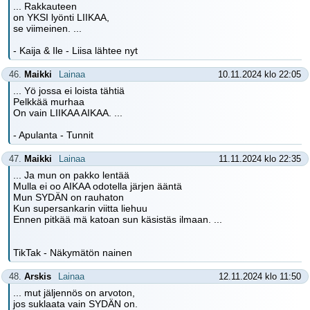
... Rakkauteen
on YKSI lyönti LIIKAA,
se viimeinen. ...
- Kaija & Ile - Liisa lähtee nyt
46.
Maikki
Lainaa
10.11.2024 klo 22:05
... Yö jossa ei loista tähtiä
Pelkkää murhaa
On vain LIIKAA AIKAA. ...
- Apulanta - Tunnit
47.
Maikki
Lainaa
11.11.2024 klo 22:35
... Ja mun on pakko lentää
Mulla ei oo AIKAA odotella järjen ääntä
Mun SYDÄN on rauhaton
Kun supersankarin viitta liehuu
Ennen pitkää mä katoan sun käsistäs ilmaan. ...
TikTak - Näkymätön nainen
48.
Arskis
Lainaa
12.11.2024 klo 11:50
... mut jäljennös on arvoton,
jos suklaata vain SYDÄN on.