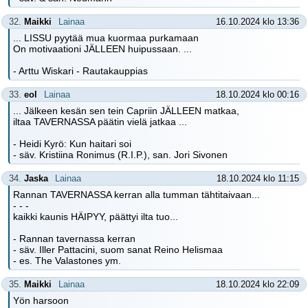
32.
Maikki
Lainaa
16.10.2024 klo 13:36
... LISSU pyytää mua kuormaa purkamaan
On motivaationi JÄLLEEN huipussaan. ...
- Arttu Wiskari - Rautakauppias
33.
eol
Lainaa
18.10.2024 klo 00:16
... Jälkeen kesän sen tein Capriin JÄLLEEN matkaa,
iltaa TAVERNASSA päätin vielä jatkaa ...
- Heidi Kyrö: Kun haitari soi
- säv. Kristiina Ronimus (R.I.P.), san. Jori Sivonen
34.
Jaska
Lainaa
18.10.2024 klo 11:15
Rannan TAVERNASSA kerran alla tumman tähtitaivaan...
- - -
kaikki kaunis HÄIPYY, päättyi ilta tuo...
- Rannan tavernassa kerran
- säv. Iller Pattacini, suom sanat Reino Helismaa
- es. The Valastones ym.
35.
Maikki
Lainaa
18.10.2024 klo 22:09
Yön harsoon