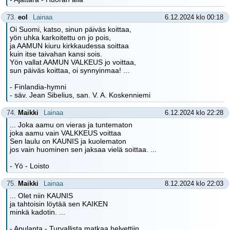
73.
eol
Lainaa
6.12.2024 klo 00:18
Oi Suomi, katso, sinun päiväs koittaa,
yön uhka karkoitettu on jo pois,
ja AAMUN kiuru kirkkaudessa soittaa
kuin itse taivahan kansi sois.
Yön vallat AAMUN VALKEUS jo voittaa,
sun päiväs koittaa, oi synnyinmaa! ...
- Finlandia-hymni
- säv. Jean Sibelius, san. V. A. Koskenniemi
74.
Maikki
Lainaa
6.12.2024 klo 22:28
... Joka aamu on vieras ja tuntematon
joka aamu vain VALKKEUS voittaa
Sen laulu on KAUNIS ja kuolematon
jos vain huominen sen jaksaa vielä soittaa. ...
- Yö - Loisto
75.
Maikki
Lainaa
8.12.2024 klo 22:03
... Olet niin KAUNIS
ja tahtoisin löytää sen KAIKEN
minkä kadotin. ...
- Apulanta - Turvallista matkaa helvettiin