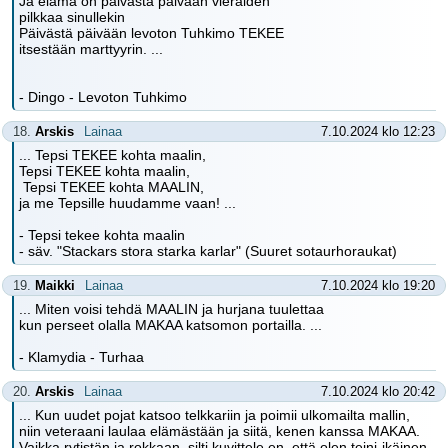
Ja elämä on päivästä päivään vieraiden
pilkkaa sinullekin
Päivästä päivään levoton Tuhkimo TEKEE
itsestään marttyyrin. ...
- Dingo - Levoton Tuhkimo
18.
Arskis
Lainaa
7.10.2024 klo 12:23
... Tepsi TEKEE kohta maalin,
Tepsi TEKEE kohta maalin,
Tepsi TEKEE kohta MAALIN,
ja me Tepsille huudamme vaan! ...
- Tepsi tekee kohta maalin
- säv. "Stackars stora starka karlar" (Suuret sotaurhoraukat)
19.
Maikki
Lainaa
7.10.2024 klo 19:20
... Miten voisi tehdä MAALIN ja hurjana tuulettaa
kun perseet olalla MAKAA katsomon portailla. ...
- Klamydia - Turhaa
20.
Arskis
Lainaa
7.10.2024 klo 20:42
... Kun uudet pojat katsoo telkkariin ja poimii ulkomailta mallin,
niin veteraani laulaa elämästään ja siitä, kenen kanssa MAKAA.
Vaikka rytistän ja rokkaan, silti kuvittele en, että olen teini-ikäinen.