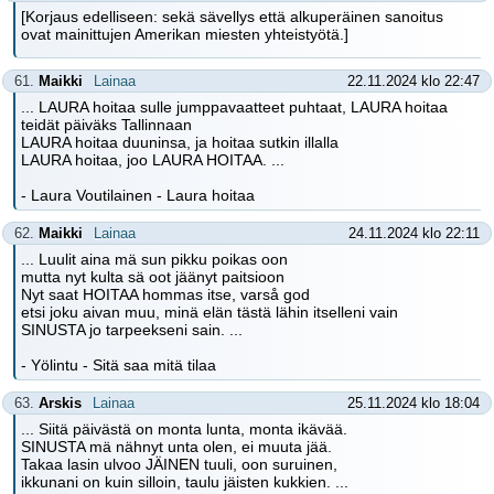
[Korjaus edelliseen: sekä sävellys että alkuperäinen sanoitus
ovat mainittujen Amerikan miesten yhteistyötä.]
61.
Maikki
Lainaa
22.11.2024 klo 22:47
... LAURA hoitaa sulle jumppavaatteet puhtaat, LAURA hoitaa
teidät päiväks Tallinnaan
LAURA hoitaa duuninsa, ja hoitaa sutkin illalla
LAURA hoitaa, joo LAURA HOITAA. ...
- Laura Voutilainen - Laura hoitaa
62.
Maikki
Lainaa
24.11.2024 klo 22:11
... Luulit aina mä sun pikku poikas oon
mutta nyt kulta sä oot jäänyt paitsioon
Nyt saat HOITAA hommas itse, varså god
etsi joku aivan muu, minä elän tästä lähin itselleni vain
SINUSTA jo tarpeekseni sain. ...
- Yölintu - Sitä saa mitä tilaa
63.
Arskis
Lainaa
25.11.2024 klo 18:04
... Siitä päivästä on monta lunta, monta ikävää.
SINUSTA mä nähnyt unta olen, ei muuta jää.
Takaa lasin ulvoo JÄINEN tuuli, oon suruinen,
ikkunani on kuin silloin, taulu jäisten kukkien. ...