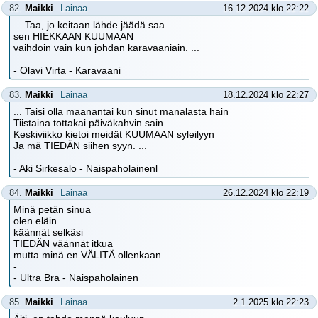
82.
Maikki
Lainaa
16.12.2024 klo 22:22
... Taa, jo keitaan lähde jäädä saa
sen HIEKKAAN KUUMAAN
vaihdoin vain kun johdan karavaaniain. ...
- Olavi Virta - Karavaani
83.
Maikki
Lainaa
18.12.2024 klo 22:27
... Taisi olla maanantai kun sinut manalasta hain
Tiistaina tottakai päiväkahvin sain
Keskiviikko kietoi meidät KUUMAAN syleilyyn
Ja mä TIEDÄN siihen syyn. ...
- Aki Sirkesalo - Naispaholainenl
84.
Maikki
Lainaa
26.12.2024 klo 22:19
Minä petän sinua
olen eläin
käännät selkäsi
TIEDÄN väännät itkua
mutta minä en VÄLITÄ ollenkaan. ...
-
- Ultra Bra - Naispaholainen
85.
Maikki
Lainaa
2.1.2025 klo 22:23