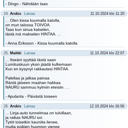
- Dingo - Nähdään taas
24.
Arskis
Lainaa
11.10.2024 klo 11:20
... Olen kissa kuumalla katolla,
on mun talossa TOIVOA.
Taas kun sinua katselen,
tästä mä makselen HINTAA. ...
- Anna Eriksson - Kissa kuumalla katolla
25.
Maikki
Lainaa
11.10.2024 klo 22:07
... Itseäni syyttää tästä saan
Lumituiskuun yksin jäädä kulkemaan
Kun en kysynyt rakkautesi HINTAA.
Paleltaa ja jalkaa painaa
Räntä jäiseen maahan hakkaa
NAURU sammuu kylmiin eteisiin. ...
- Apulanta - Päivästä toiseen
26.
Arskis
Lainaa
12.10.2024 klo 16:56
... Linja-auto tunnelmaa on tulvillaan,
ja raikas NAURU soi.
Tytöt toisetkin kauniita lienee,
mutta poikien huomion vienee