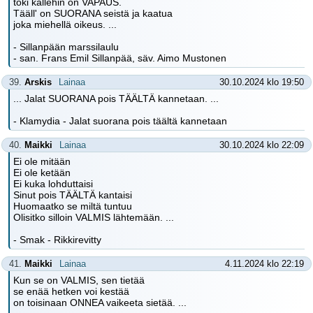
toki kallehin on VAPAUS.
Tääll' on SUORANA seistä ja kaatua
joka miehellä oikeus. ...
- Sillanpään marssilaulu
- san. Frans Emil Sillanpää, säv. Aimo Mustonen
39.
Arskis
Lainaa
30.10.2024 klo 19:50
... Jalat SUORANA pois TÄÄLTÄ kannetaan. ...
- Klamydia - Jalat suorana pois täältä kannetaan
40.
Maikki
Lainaa
30.10.2024 klo 22:09
Ei ole mitään
Ei ole ketään
Ei kuka lohduttaisi
Sinut pois TÄÄLTÄ kantaisi
Huomaatko se miltä tuntuu
Olisitko silloin VALMIS lähtemään. ...
- Smak - Rikkirevitty
41.
Maikki
Lainaa
4.11.2024 klo 22:19
Kun se on VALMIS, sen tietää
se enää hetken voi kestää
on toisinaan ONNEA vaikeeta sietää. ...