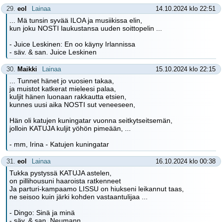
29.
eol
Lainaa
14.10.2024 klo 22:51
... Mä tunsin syvää ILOA ja musiikissa elin,
kun joku NOSTI laukustansa uuden soittopelin ...
- Juice Leskinen: En oo käyny Irlannissa
- säv. & san. Juice Leskinen
30.
Maikki
Lainaa
15.10.2024 klo 22:15
... Tunnet hänet jo vuosien takaa,
ja muistot katkerat mieleesi palaa,
kuljit hänen luonaan rakkautta etsien,
kunnes uusi aika NOSTI sut veneeseen,
Hän oli katujen kuningatar vuonna seitkytseitsemän,
jolloin KATUJA kuljit yöhön pimeään, ...
- mm, Irina - Katujen kuningatar
31.
eol
Lainaa
16.10.2024 klo 00:38
Tukka pystyssä KATUJA astelen,
on pillihousuni haaroista ratkenneet
Ja parturi-kampaamo LISSU on hiukseni leikannut taas,
ne seisoo kuin järki kohden vastaantulijaa ...
- Dingo: Sinä ja minä
- säv. & san. Neumann