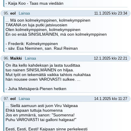
- Kaija Koo - Taas mua viedään
95.
eol
Lainaa
11.1.2025 klo 23:34
... Mä oon kolmekymppinen, kolmekymppinen
TAKANA on luja putki jatsivuosien
Olen kolmekymppinen, kolmekymppinen
En oo enää SINISILMÄINEN, mä oon kolmekymppinen
- Frederik: Kolmekymppinen
- säv. Esa Nieminen, san. Raul Reiman
96.
Maikki
Lainaa
12.1.2025 klo 22:21
On ilta kello kahdeksan ja lasta tuudittaa
tuo nainen SINISILMÄINEN on hiljaa.
Mut työt on tekemättä vaikka tahtois nukahtaa
hän nousee oven VAROVASTI sulkee. ...
- Juha Metsäperä-Pienen hetken
97.
eol
Lainaa
14.1.2025 klo 11:27
... Siellä aamuun asti juon Viru Valgeaa
Ehkä tapaan tuttuja huomenna
Jos en ymmärrä, sanon: "Suomenna!
Puhu VAROVASTI tai galloni halgeaa!"
Eesti, Eesti, Eesti! Kaipaan sinne perkeleesti