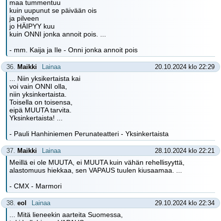
maa tummentuu
kuin uupunut se päivään ois
ja pilveen
jo HÄIPYY kuu
kuin ONNI jonka annoit pois. ...
- mm. Kaija ja Ile - Onni jonka annoit pois
36.
Maikki
Lainaa
20.10.2024 klo 22:29
... Niin yksikertaista kai
voi vain ONNI olla,
niin yksinkertaista.
Toisella on toisensa,
eipä MUUTA tarvita.
Yksinkertaista! ...
- Pauli Hanhiniemen Perunateatteri - Yksinkertaista
37.
Maikki
Lainaa
28.10.2024 klo 22:21
Meillä ei ole MUUTA, ei MUUTA kuin vähän rehellisyyttä,
alastomuus hiekkaa, sen VAPAUS tuulen kiusaamaa. ...
- CMX - Marmori
38.
eol
Lainaa
29.10.2024 klo 22:34
... Mitä lieneekin aarteita Suomessa,