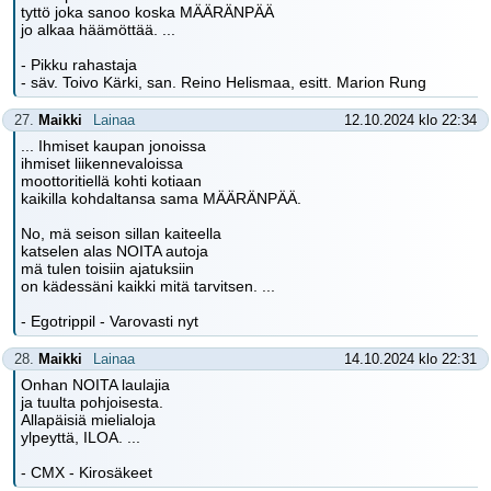
tyttö joka sanoo koska MÄÄRÄNPÄÄ
jo alkaa häämöttää. ...
- Pikku rahastaja
- säv. Toivo Kärki, san. Reino Helismaa, esitt. Marion Rung
27.
Maikki
Lainaa
12.10.2024 klo 22:34
... Ihmiset kaupan jonoissa
ihmiset liikennevaloissa
moottoritiellä kohti kotiaan
kaikilla kohdaltansa sama MÄÄRÄNPÄÄ.
No, mä seison sillan kaiteella
katselen alas NOITA autoja
mä tulen toisiin ajatuksiin
on kädessäni kaikki mitä tarvitsen. ...
- Egotrippil - Varovasti nyt
28.
Maikki
Lainaa
14.10.2024 klo 22:31
Onhan NOITA laulajia
ja tuulta pohjoisesta.
Allapäisiä mielialoja
ylpeyttä, ILOA. ...
- CMX - Kirosäkeet