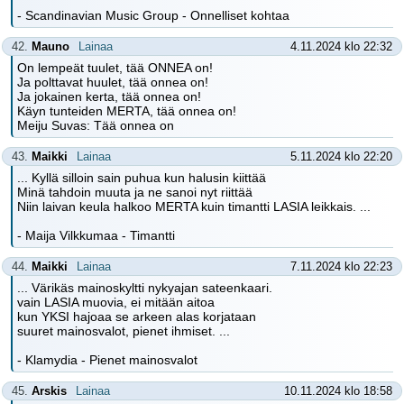
- Scandinavian Music Group - Onnelliset kohtaa
42.
Mauno
Lainaa
4.11.2024 klo 22:32
On lempeät tuulet, tää ONNEA on!
Ja polttavat huulet, tää onnea on!
Ja jokainen kerta, tää onnea on!
Käyn tunteiden MERTA, tää onnea on!
Meiju Suvas: Tää onnea on
43.
Maikki
Lainaa
5.11.2024 klo 22:20
... Kyllä silloin sain puhua kun halusin kiittää
Minä tahdoin muuta ja ne sanoi nyt riittää
Niin laivan keula halkoo MERTA kuin timantti LASIA leikkais. ...
- Maija Vilkkumaa - Timantti
44.
Maikki
Lainaa
7.11.2024 klo 22:23
... Värikäs mainoskyltti nykyajan sateenkaari.
vain LASIA muovia, ei mitään aitoa
kun YKSI hajoaa se arkeen alas korjataan
suuret mainosvalot, pienet ihmiset. ...
- Klamydia - Pienet mainosvalot
45.
Arskis
Lainaa
10.11.2024 klo 18:58