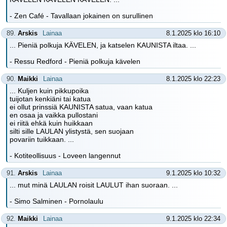
- Zen Café - Tavallaan jokainen on surullinen
89.
Arskis
Lainaa
8.1.2025 klo 16:10
... Pieniä polkuja KÄVELEN, ja katselen KAUNISTA iltaa. ...
- Ressu Redford - Pieniä polkuja kävelen
90.
Maikki
Lainaa
8.1.2025 klo 22:23
... Kuljen kuin pikkupoika
tuijotan kenkiäni tai katua
ei ollut prinssiä KAUNISTA satua, vaan katua
en osaa ja vaikka pullostani
ei riitä ehkä kuin huikkaan
silti sille LAULAN ylistystä, sen suojaan
povariin tuikkaan. ...
- Kotiteollisuus - Loveen langennut
91.
Arskis
Lainaa
9.1.2025 klo 10:32
... mut minä LAULAN roisit LAULUT ihan suoraan. ...
- Simo Salminen - Pornolaulu
92.
Maikki
Lainaa
9.1.2025 klo 22:34