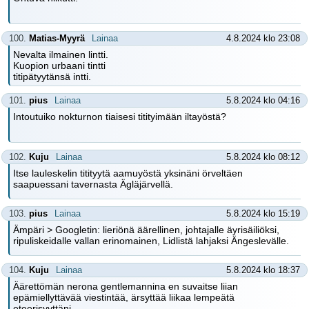
100.
Matias-Myyrä
Lainaa
4.8.2024 klo 23:08
Nevalta ilmainen lintti.
Kuopion urbaani tintti
titipätyytänsä intti.
101.
pius
Lainaa
5.8.2024 klo 04:16
Intoutuiko nokturnon tiaisesi titityimään iltayöstä?
102.
Kuju
Lainaa
5.8.2024 klo 08:12
Itse lauleskelin titityytä aamuyöstä yksinäni örveltäen
saapuessani tavernasta Ägläjärvellä.
103.
pius
Lainaa
5.8.2024 klo 15:19
Ämpäri > Googletin: lieriönä äärellinen, johtajalle äyrisäiliöksi,
ripuliskeidalle vallan erinomainen, Lidlistä lahjaksi Ängeslevälle.
104.
Kuju
Lainaa
5.8.2024 klo 18:37
Äärettömän nerona gentlemannina en suvaitse liian
epämiellyttävää viestintää, ärsyttää liikaa lempeätä
eteerisyyttäni.