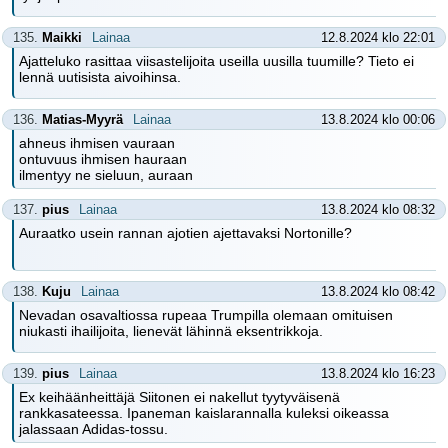
135.
Maikki
Lainaa
12.8.2024 klo 22:01
Ajatteluko rasittaa viisastelijoita useilla uusilla tuumille? Tieto ei
lennä uutisista aivoihinsa.
136.
Matias-Myyrä
Lainaa
13.8.2024 klo 00:06
ahneus ihmisen vauraan
ontuvuus ihmisen hauraan
ilmentyy ne sieluun, auraan
137.
pius
Lainaa
13.8.2024 klo 08:32
Auraatko usein rannan ajotien ajettavaksi Nortonille?
138.
Kuju
Lainaa
13.8.2024 klo 08:42
Nevadan osavaltiossa rupeaa Trumpilla olemaan omituisen
niukasti ihailijoita, lienevät lähinnä eksentrikkoja.
139.
pius
Lainaa
13.8.2024 klo 16:23
Ex keihäänheittäjä Siitonen ei nakellut tyytyväisenä
rankkasateessa. Ipaneman kaislarannalla kuleksi oikeassa
jalassaan Adidas-tossu.