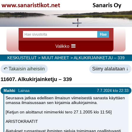
Valikko
KESKUSTELUT
>
MUUT AIHEET
> ALKUKIRJAINKETJU – 339
↶ Takaisin aiheisiin
Siirry alalaitaan ↓
11607. Alkukirjainketju – 339
Maikki
Lainaa
7.7.2024 klo 22:33
Seuraava jatkaa edellisen ilmaisun viimeisestä sanasta käyttäen
omassa ilmaisussaan sen kirjaimia alkukirjaimina.
[Ketjun on aloittanut nimimerkki tero 27.1.2005 klo 11:56]
ARISTOKRAATIT
Ajatukset runsastavat ihmisten sieluja toimimaan osallistuvasti