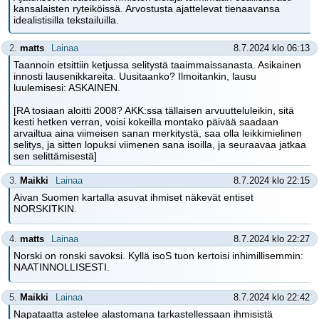
kansalaisten ryteiköissä. Arvostusta ajattelevat tienaavansa
idealistisilla tekstailuilla.
2.
matts
Lainaa
8.7.2024 klo 06:13
Taannoin etsittiin ketjussa selitystä taaimmaissanasta. Asikainen
innosti lausenikkareita. Uusitaanko? Ilmoitankin, lausu
luulemisesi: ASKAINEN.
[RA tosiaan aloitti 2008? AKK:ssa tällaisen arvuutteluleikin, sitä
kesti hetken verran, voisi kokeilla montako päivää saadaan
arvailtua aina viimeisen sanan merkitystä, saa olla leikkimielinen
selitys, ja sitten lopuksi viimenen sana isoilla, ja seuraavaa jatkaa
sen selittämisestä]
3.
Maikki
Lainaa
8.7.2024 klo 22:15
Aivan Suomen kartalla asuvat ihmiset näkevät entiset
NORSKITKIN.
4.
matts
Lainaa
8.7.2024 klo 22:27
Norski on ronski savoksi. Kyllä isoS tuon kertoisi inhimillisemmin:
NAATINNOLLISESTI.
5.
Maikki
Lainaa
8.7.2024 klo 22:42
Napataatta astelee alastomana tarkastellessaan ihmisistä