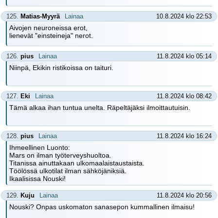
125.
Matias-Myyrä
Lainaa
10.8.2024 klo 22:53
Aivojen neuroneissa erot,
lienevät "einsteineja" nerot.
126.
pius
Lainaa
11.8.2024 klo 05:14
Niinpä, Ekikin ristikoissa on taituri.
127.
Eki
Lainaa
11.8.2024 klo 08:42
Tämä alkaa ihan tuntua unelta. Räpeltäjäksi ilmoittautuisin.
128.
pius
Lainaa
11.8.2024 klo 16:24
Ihmeellinen Luonto:
Mars on ilman työterveyshuoltoa.
Titanissa ainuttakaan ulkomaalaistaustaista.
Töölössä ulkotilat ilman sähköjäniksiä.
Ikaalisissa Nouski!
129.
Kuju
Lainaa
11.8.2024 klo 20:56
Nouski? Onpas uskomaton sanasepon kummallinen ilmaisu!