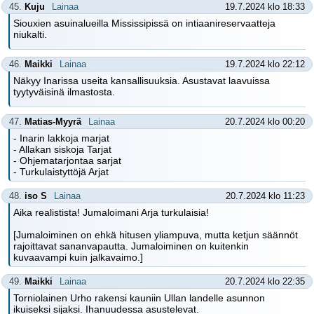
45.
Kuju
Lainaa
19.7.2024 klo 18:33
Siouxien asuinalueilla Mississipissä on intiaanireservaatteja
niukalti.
46.
Maikki
Lainaa
19.7.2024 klo 22:12
Näkyy Inarissa useita kansallisuuksia. Asustavat laavuissa
tyytyväisinä ilmastosta.
47.
Matias-Myyrä
Lainaa
20.7.2024 klo 00:20
- Inarin lakkoja marjat
- Allakan siskoja Tarjat
- Ohjematarjontaa sarjat
- Turkulaistyttöjä Arjat
48.
iso S
Lainaa
20.7.2024 klo 11:23
Aika realistista! Jumaloimani Arja turkulaisia!
[Jumaloiminen on ehkä hitusen yliampuva, mutta ketjun säännöt
rajoittavat sananvapautta. Jumaloiminen on kuitenkin
kuvaavampi kuin jalkavaimo.]
49.
Maikki
Lainaa
20.7.2024 klo 22:35
Torniolainen Urho rakensi kauniin Ullan landelle asunnon
ikuiseksi sijaksi. Ihanuudessa asustelevat.