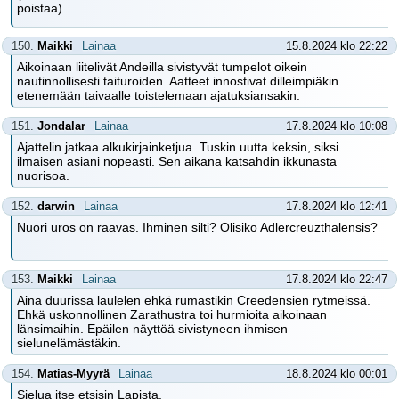
poistaa)
150.
Maikki
Lainaa
15.8.2024 klo 22:22
Aikoinaan liitelivät Andeilla sivistyvät tumpelot oikein
nautinnollisesti taituroiden. Aatteet innostivat dilleimpiäkin
etenemään taivaalle toistelemaan ajatuksiansakin.
151.
Jondalar
Lainaa
17.8.2024 klo 10:08
Ajattelin jatkaa alkukirjainketjua. Tuskin uutta keksin, siksi
ilmaisen asiani nopeasti. Sen aikana katsahdin ikkunasta
nuorisoa.
152.
darwin
Lainaa
17.8.2024 klo 12:41
Nuori uros on raavas. Ihminen silti? Olisiko Adlercreuzthalensis?
153.
Maikki
Lainaa
17.8.2024 klo 22:47
Aina duurissa laulelen ehkä rumastikin Creedensien rytmeissä.
Ehkä uskonnollinen Zarathustra toi hurmioita aikoinaan
länsimaihin. Epäilen näyttöä sivistyneen ihmisen
sielunelämästäkin.
154.
Matias-Myyrä
Lainaa
18.8.2024 klo 00:01
Sielua itse etsisin Lapista,