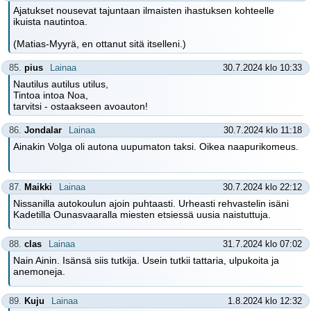
Ajatukset nousevat tajuntaan ilmaisten ihastuksen kohteelle
ikuista nautintoa.
(Matias-Myyrä, en ottanut sitä itselleni.)
85.
pius
Lainaa
30.7.2024 klo 10:33
Nautilus autilus utilus,
Tintoa intoa Noa,
tarvitsi - ostaakseen avoauton!
86.
Jondalar
Lainaa
30.7.2024 klo 11:18
Ainakin Volga oli autona uupumaton taksi. Oikea naapurikomeus.
87.
Maikki
Lainaa
30.7.2024 klo 22:12
Nissanilla autokoulun ajoin puhtaasti. Urheasti rehvastelin isäni
Kadetilla Ounasvaaralla miesten etsiessä uusia naistuttuja.
88.
clas
Lainaa
31.7.2024 klo 07:02
Nain Ainin. Isänsä siis tutkija. Usein tutkii tattaria, ulpukoita ja
anemoneja.
89.
Kuju
Lainaa
1.8.2024 klo 12:32