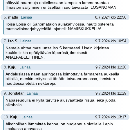
näkyviä naarmuja ohitellessaan lampsien lammenrantaa.
Ilmaston säilyminen entisellään suo taivaasta ILOSANOMAN.
6.
matts
Lainaa
8.7.2024 klo 22:56
Iloisa Loisa oli Sanomatalon aulakahviossa, nautti ostereita
mustaviinimarjahyytelöllä, ajatteli: NAMISKUKKELIA!
7.
iso S
Lainaa
9.7.2024 klo 10:54
Nameja ahtaa masuunsa iso S kernaasti. Usein kirjoittaa
kuukkelinkin epäilyttävän löperösti, ilmeisesti
ANALFABEETTINEN.
8.
Kuju
Lainaa
9.7.2024 klo 11:20
Andalusiassa näen auringossa loimottavia farmareita aukealla
biitsillä, etenkin erityisesti tänään taivaanrannassa, ihmisten
nauttiessa etelän nektareja.
9.
Jondalar
Lainaa
9.7.2024 klo 11:29
Napaseudulla ei kyllä tarvitse alusvaatteita riisua, eikä juoda
alkoholia.
10.
Kuju
Lainaa
9.7.2024 klo 13:17
Alkoholihan lämmittää kehoa, on huojennus olotilalle Lapin
imakassa ahavassa.