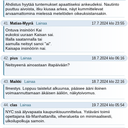
Ahdistus hyytää tuntemukset apaattiseksi ankeudeksi. Nautinto
puuttuu aivoista, itku kiusaa arkea, näyt kummittelevat
arvaamattomina mielessä metelöiden oikeuksistansakin.
41.
Matias-Myyrä
Lainaa
17.7.2024 klo 23:55
Ontuva insinööri Kai
eukoksi uuraan Kaisan sai.
Illalla saatannalla tai
aamulla neitsyt sanoi "ai".
Kaisapa insinöörin nai.
42.
pius
Lainaa
18.7.2024 klo 06:16
Neitsyeenä ainoastaan iltapäivään?
43.
Maikki
Lainaa
18.7.2024 klo 22:16
Ilmestys. Loppuu taistelut alkuunsa, pääsee ääni iloinen
voimaannuttamaan äkäisen ääliön, näkytoivomus.
44.
clas
Lainaa
19.7.2024 klo 05:54
NYC:ssä älyvapaata kaupunkisuunnittelua. Ystäväni toimii
opettajana itä-Manhattanilla, viheralueita on minimaalisesti,
ulkoilupolkuja samoin.