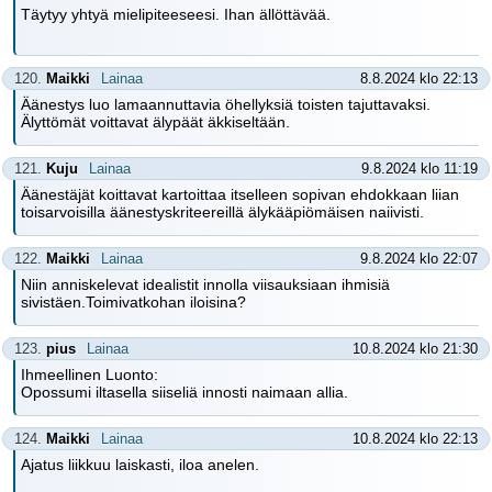
Täytyy yhtyä mielipiteeseesi. Ihan ällöttävää.
120.
Maikki
Lainaa
8.8.2024 klo 22:13
Äänestys luo lamaannuttavia öhellyksiä toisten tajuttavaksi.
Älyttömät voittavat älypäät äkkiseltään.
121.
Kuju
Lainaa
9.8.2024 klo 11:19
Äänestäjät koittavat kartoittaa itselleen sopivan ehdokkaan liian
toisarvoisilla äänestyskriteereillä älykääpiömäisen naiivisti.
122.
Maikki
Lainaa
9.8.2024 klo 22:07
Niin anniskelevat idealistit innolla viisauksiaan ihmisiä
sivistäen.Toimivatkohan iloisina?
123.
pius
Lainaa
10.8.2024 klo 21:30
Ihmeellinen Luonto:
Opossumi iltasella siiseliä innosti naimaan allia.
124.
Maikki
Lainaa
10.8.2024 klo 22:13
Ajatus liikkuu laiskasti, iloa anelen.