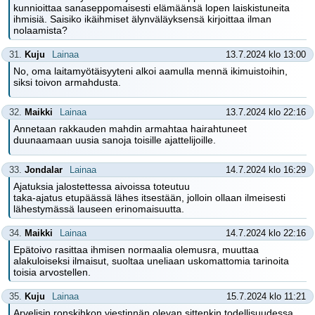
kunnioittaa sanaseppomaisesti elämäänsä lopen laiskistuneita
ihmisiä. Saisiko ikäihmiset älynväläyksensä kirjoittaa ilman
nolaamista?
31.
Kuju
Lainaa
13.7.2024 klo 13:00
No, oma laitamyötäisyyteni alkoi aamulla mennä ikimuistoihin,
siksi toivon armahdusta.
32.
Maikki
Lainaa
13.7.2024 klo 22:16
Annetaan rakkauden mahdin armahtaa hairahtuneet
duunaamaan uusia sanoja toisille ajattelijoille.
33.
Jondalar
Lainaa
14.7.2024 klo 16:29
Ajatuksia jalostettessa aivoissa toteutuu
taka-ajatus etupäässä lähes itsestään, jolloin ollaan ilmeisesti
lähestymässä lauseen erinomaisuutta.
34.
Maikki
Lainaa
14.7.2024 klo 22:16
Epätoivo rasittaa ihmisen normaalia olemusra, muuttaa
alakuloiseksi ilmaisut, suoltaa uneliaan uskomattomia tarinoita
toisia arvostellen.
35.
Kuju
Lainaa
15.7.2024 klo 11:21
Arvelisin ronskihkon viestinnän olevan sittenkin todellisuudessa