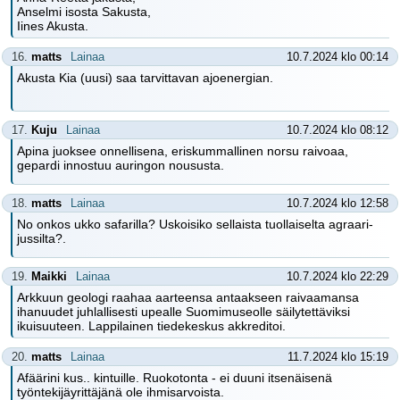
Anselmi isosta Sakusta,
Iines Akusta.
16.
matts
Lainaa
10.7.2024 klo 00:14
Akusta Kia (uusi) saa tarvittavan ajoenergian.
17.
Kuju
Lainaa
10.7.2024 klo 08:12
Apina juoksee onnellisena, eriskummallinen norsu raivoaa,
gepardi innostuu auringon noususta.
18.
matts
Lainaa
10.7.2024 klo 12:58
No onkos ukko safarilla? Uskoisiko sellaista tuollaiselta agraari-
jussilta?.
19.
Maikki
Lainaa
10.7.2024 klo 22:29
Arkkuun geologi raahaa aarteensa antaakseen raivaamansa
ihanuudet juhlallisesti upealle Suomimuseolle säilytettäviksi
ikuisuuteen. Lappilainen tiedekeskus akkreditoi.
20.
matts
Lainaa
11.7.2024 klo 15:19
Afäärini kus.. kintuille. Ruokotonta - ei duuni itsenäisenä
työntekijäyrittäjänä ole ihmisarvoista.