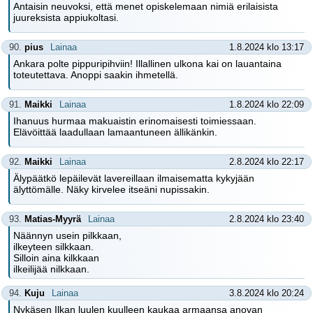
Antaisin neuvoksi, että menet opiskelemaan nimiä erilaisista
juureksista appiukoltasi.
90.
pius
Lainaa
1.8.2024 klo 13:17
Ankara polte pippuripihviin! Illallinen ulkona kai on lauantaina
toteutettava. Anoppi saakin ihmetellä.
91.
Maikki
Lainaa
1.8.2024 klo 22:09
Ihanuus hurmaa makuaistin erinomaisesti toimiessaan.
Elävöittää laadullaan lamaantuneen ällikänkin.
92.
Maikki
Lainaa
2.8.2024 klo 22:17
Älypäätkö lepäilevät lavereillaan ilmaisematta kykyjään
älyttömälle. Näky kirvelee itseäni nupissakin.
93.
Matias-Myyrä
Lainaa
2.8.2024 klo 23:40
Näännyn usein pilkkaan,
ilkeyteen silkkaan.
Silloin aina kilkkaan
ilkeilijää nilkkaan.
94.
Kuju
Lainaa
3.8.2024 klo 20:24
Nykäsen Ilkan luulen kuulleen kaukaa armaansa anovan