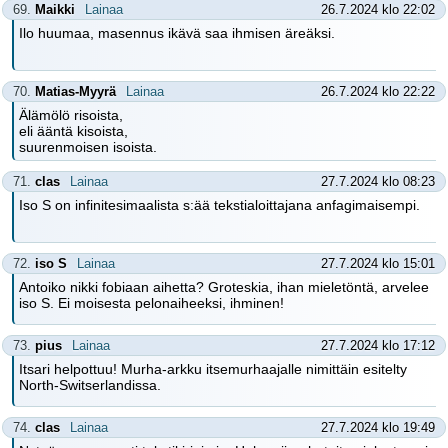
69.
Maikki
Lainaa
26.7.2024 klo 22:02
Ilo huumaa, masennus ikävä saa ihmisen äreäksi.
70.
Matias-Myyrä
Lainaa
26.7.2024 klo 22:22
Älämölö risoista,
eli ääntä kisoista,
suurenmoisen isoista.
71.
clas
Lainaa
27.7.2024 klo 08:23
Iso S on infinitesimaalista s:ää tekstialoittajana anfagimaisempi.
72.
iso S
Lainaa
27.7.2024 klo 15:01
Antoiko nikki fobiaan aihetta? Groteskia, ihan mieletöntä, arvelee
iso S. Ei moisesta pelonaiheeksi, ihminen!
73.
pius
Lainaa
27.7.2024 klo 17:12
Itsari helpottuu! Murha-arkku itsemurhaajalle nimittäin esitelty
North-Switserlandissa.
74.
clas
Lainaa
27.7.2024 klo 19:49