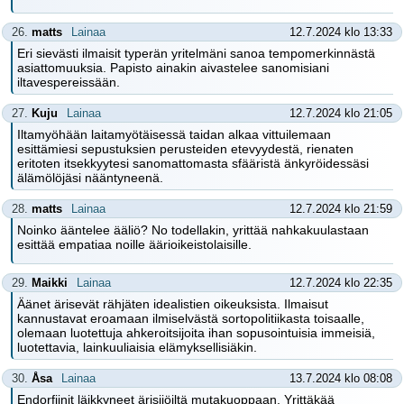
26.
matts
Lainaa
12.7.2024 klo 13:33
Eri sievästi ilmaisit typerän yritelmäni sanoa tempomerkinnästä
asiattomuuksia. Papisto ainakin aivastelee sanomisiani
iltavespereissään.
27.
Kuju
Lainaa
12.7.2024 klo 21:05
Iltamyöhään laitamyötäisessä taidan alkaa vittuilemaan
esittämiesi sepustuksien perusteiden etevyydestä, rienaten
eritoten itsekkyytesi sanomattomasta sfääristä änkyröidessäsi
älämölöjäsi nääntyneenä.
28.
matts
Lainaa
12.7.2024 klo 21:59
Noinko ääntelee ääliö? No todellakin, yrittää nahkakuulastaan
esittää empatiaa noille äärioikeistolaisille.
29.
Maikki
Lainaa
12.7.2024 klo 22:35
Äänet ärisevät rähjäten idealistien oikeuksista. Ilmaisut
kannustavat eroamaan ilmiselvästä sortopolitiikasta toisaalle,
olemaan luotettuja ahkeroitsijoita ihan sopusointuisia immeisiä,
luotettavia, lainkuuliaisia elämyksellisiäkin.
30.
Åsa
Lainaa
13.7.2024 klo 08:08
Endorfiinit läikkyneet ärisijöiltä mutakuoppaan. Yrittäkää