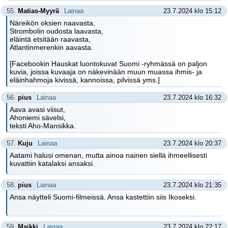
55.
Matias-Myyrä
Lainaa
23.7.2024 klo 15:12
Näreikön oksien naavasta,
Strombolin oudosta laavasta,
eläintä etsitään raavasta,
Atlantinmerenkin aavasta.
[Facebookin Hauskat luontokuvat Suomi -ryhmässä on paljon
kuvia, joissa kuvaaja on näkevinään muun muassa ihmis- ja
eläinhahmoja kivissä, kannoissa, pilvissä yms.]
56.
pius
Lainaa
23.7.2024 klo 16:32
Aava avasi viisut,
Ahoniemi sävelsi,
teksti Aho-Mansikka.
57.
Kuju
Lainaa
23.7.2024 klo 20:37
Aatami halusi omenan, mutta ainoa nainen siellä ihmeellisesti
kuvattiin katalaksi ansaksi.
58.
pius
Lainaa
23.7.2024 klo 21:35
Ansa näytteli Suomi-filmeissä. Ansa kastettiin siis Ikoseksi.
59.
Maikki
Lainaa
23.7.2024 klo 22:17