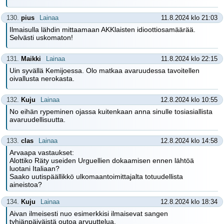
130.
pius
Lainaa
11.8.2024 klo 21:03
Ilmaisulla lähdin mittaamaan AKKlaisten idioottiosamäärää.
Selvästi uskomaton!
131.
Maikki
Lainaa
11.8.2024 klo 22:15
Uin syvällä Kemijoessa. Olo matkaa avaruudessa tavoitellen
oivallusta nerokasta.
132.
Kuju
Lainaa
12.8.2024 klo 10:55
No eihän rypeminen ojassa kuitenkaan anna sinulle tosiasiallista
avaruudellisuutta.
133.
clas
Lainaa
12.8.2024 klo 14:58
Arvaapa vastaukset:
Alottiko Räty useiden Urguellien dokaamisen ennen lähtöä
luotani Italiaan?
Saako uutispäällikkö ulkomaantoimittajalta totuudellista
aineistoa?
134.
Kuju
Lainaa
12.8.2024 klo 18:34
Aivan ilmeisesti nuo esimerkkisi ilmaisevat sangen
tyhjänpäiväistä outoa arvuuttelua.