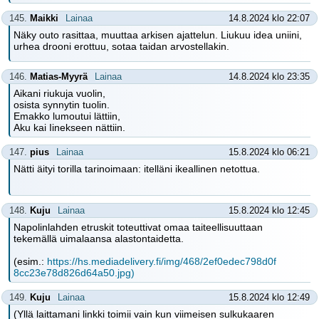
145.
Maikki
Lainaa
14.8.2024 klo 22:07
Näky outo rasittaa, muuttaa arkisen ajattelun. Liukuu idea uniini,
urhea drooni erottuu, sotaa taidan arvostellakin.
146.
Matias-Myyrä
Lainaa
14.8.2024 klo 23:35
Aikani riukuja vuolin,
osista synnytin tuolin.
Emakko lumoutui lättiin,
Aku kai Iinekseen nättiin.
147.
pius
Lainaa
15.8.2024 klo 06:21
Nätti äityi torilla tarinoimaan: itelläni ikeallinen netottua.
148.
Kuju
Lainaa
15.8.2024 klo 12:45
Napolinlahden etruskit toteuttivat omaa taiteellisuuttaan
tekemällä uimalaansa alastontaidetta.
(esim.:
https://hs.mediadelivery.fi/img/468/2ef0edec798d0f
8cc23e78d826d64a50.jpg)
149.
Kuju
Lainaa
15.8.2024 klo 12:49
(Yllä laittamani linkki toimii vain kun viimeisen sulkukaaren