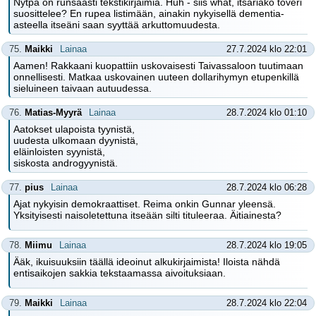
Nytpä on runsaasti tekstikirjaimia. Huh - siis what, itsariako toveri
suosittelee? En rupea listimään, ainakin nykyisellä dementia-
asteella itseäni saan syyttää arkuttomuudesta.
75.
Maikki
Lainaa
27.7.2024 klo 22:01
Aamen! Rakkaani kuopattiin uskovaisesti Taivassaloon tuutimaan
onnellisesti. Matkaa uskovainen uuteen dollarihymyn etupenkillä
sieluineen taivaan autuudessa.
76.
Matias-Myyrä
Lainaa
28.7.2024 klo 01:10
Aatokset ulapoista tyynistä,
uudesta ulkomaan dyynistä,
eläinloisten syynistä,
siskosta androgyynistä.
77.
pius
Lainaa
28.7.2024 klo 06:28
Ajat nykyisin demokraattiset. Reima onkin Gunnar yleensä.
Yksityisesti naisoletettuna itseään silti tituleeraa. Äitiainesta?
78.
Miimu
Lainaa
28.7.2024 klo 19:05
Ääk, ikuisuuksiin täällä ideoinut alkukirjaimista! Iloista nähdä
entisaikojen sakkia tekstaamassa aivoituksiaan.
79.
Maikki
Lainaa
28.7.2024 klo 22:04