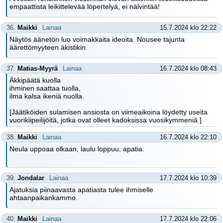
empaattista leikittelevää löpertelyä, ei nälvintää!
36.
Maikki
Lainaa
15.7.2024 klo 22:22
Näytös äänetön luo voimakkaita ideoita. Nousee tajunta
äärettömyyteen äkistikin.
37.
Matias-Myyrä
Lainaa
16.7.2024 klo 08:43
Äkkipäätä kuolla
ihminen saattaa tuolla,
ilma kalsa ikeniä nuolla.
[Jäätiköiden sulamisen ansiosta on viimeaikoina löydetty useita
vuorikiipeilijöitä, jotka ovat olleet kadoksissa vuosikymmeniä.]
38.
Maikki
Lainaa
16.7.2024 klo 22:10
Neula uppoaa olkaan, laulu loppuu, apatia.
39.
Jondalar
Lainaa
17.7.2024 klo 10:39
Ajatuksia piinaavasta apatiasta tulee ihmiselle
ahtaanpaikankammo.
40.
Maikki
Lainaa
17.7.2024 klo 22:06