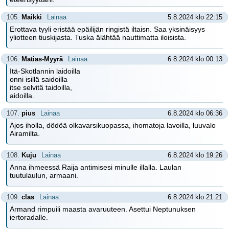
105.
Maikki
Lainaa
5.8.2024 klo 22:15
Erottava tyyli eristää epäilijän ringistä iltaisn. Saa yksinäisyys
yliotteen tiuskijasta. Tuska älähtää nauttimatta iloisista.
106.
Matias-Myyrä
Lainaa
6.8.2024 klo 00:13
Itä-Skotlannin laidoilla
onni isillä saidoilla
itse selvitä taidoilla,
aidoilla.
107.
pius
Lainaa
6.8.2024 klo 06:36
Ajos iholla, dödöä olkavarsikuopassa, ihomatoja lavoilla, luuvalo
Airamilta.
108.
Kuju
Lainaa
6.8.2024 klo 19:26
Anna ihmeessä Raija antimisesi minulle illalla. Laulan
tuutulaulun, armaani.
109.
clas
Lainaa
6.8.2024 klo 21:21
Armand rimpuili maasta avaruuteen. Asettui Neptunuksen
iertoradalle.