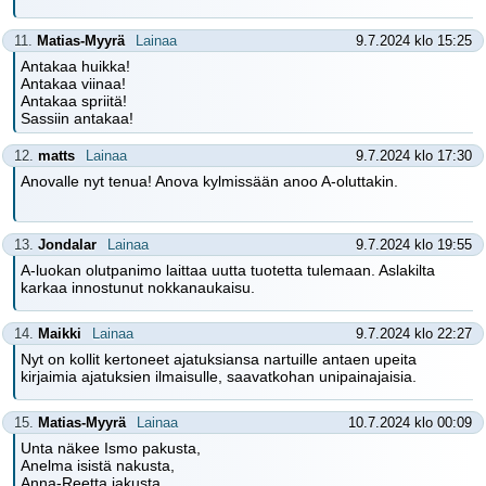
11.
Matias-Myyrä
Lainaa
9.7.2024 klo 15:25
Antakaa huikka!
Antakaa viinaa!
Antakaa spriitä!
Sassiin antakaa!
12.
matts
Lainaa
9.7.2024 klo 17:30
Anovalle nyt tenua! Anova kylmissään anoo A-oluttakin.
13.
Jondalar
Lainaa
9.7.2024 klo 19:55
A-luokan olutpanimo laittaa uutta tuotetta tulemaan. Aslakilta
karkaa innostunut nokkanaukaisu.
14.
Maikki
Lainaa
9.7.2024 klo 22:27
Nyt on kollit kertoneet ajatuksiansa nartuille antaen upeita
kirjaimia ajatuksien ilmaisulle, saavatkohan unipainajaisia.
15.
Matias-Myyrä
Lainaa
10.7.2024 klo 00:09
Unta näkee Ismo pakusta,
Anelma isistä nakusta,
Anna-Reetta jakusta,