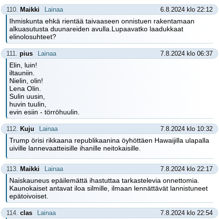
110.
Maikki
Lainaa
6.8.2024 klo 22:12
Ihmiskunta ehkä rientää taivaaseen onnistuen rakentamaan
alkuasutusta duunareiden avulla.Lupaavatko laadukkaat
elinolosuhteet?
111.
pius
Lainaa
7.8.2024 klo 06:37
Elin, luin!
iltauniin.
Nielin, olin!
Lena Olin.
Sulin uusin,
huvin tuulin,
evin esiin - törröhuulin.
112.
Kuju
Lainaa
7.8.2024 klo 10:32
Trump örisi rikkaana republikaanina öyhöttäen Hawaijilla ulapalla
uiville lannevaatteisille ihanille neitokaisille.
113.
Maikki
Lainaa
7.8.2024 klo 22:17
Naiskauneus epäilemättä ihastuttaa tarkastelevia onnettomia.
Kaunokaiset antavat iloa silmille, ilmaan lennättävät lannistuneet
epätoivoiset.
114.
clas
Lainaa
7.8.2024 klo 22:54