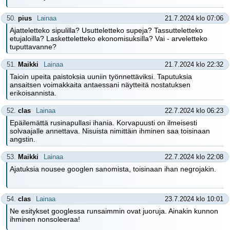
50.
pius
Lainaa
21.7.2024 klo 07:06
Ajatteletteko sipulilla? Usutteletteko supeja? Tassutteletteko
etujaloilla? Lasketteletteko ekonomisuksilla? Vai - arveletteko
tuputtavanne?
51.
Maikki
Lainaa
21.7.2024 klo 22:32
Taioin upeita paistoksia uuniin työnnettäviksi. Taputuksia
ansaitsen voimakkaita antaessani näytteitä nostatuksen
erikoisannista.
52.
clas
Lainaa
22.7.2024 klo 06:23
Epäilemättä rusinapullasi ihania. Korvapuusti on ilmeisesti
solvaajalle annettava. Nisuista nimittäin ihminen saa toisinaan
angstin.
53.
Maikki
Lainaa
22.7.2024 klo 22:08
Ajatuksia nousee googlen sanomista, toisinaan ihan negrojakin.
54.
clas
Lainaa
23.7.2024 klo 10:01
Ne esitykset googlessa runsaimmin ovat juoruja. Ainakin kunnon
ihminen nonsoleeraa!