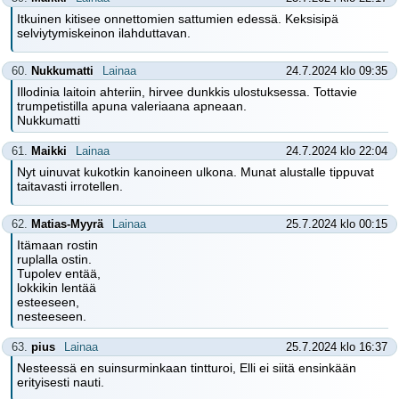
Itkuinen kitisee onnettomien sattumien edessä. Keksisipä
selviytymiskeinon ilahduttavan.
60.
Nukkumatti
Lainaa
24.7.2024 klo 09:35
Illodinia laitoin ahteriin, hirvee dunkkis ulostuksessa. Tottavie
trumpetistilla apuna valeriaana apneaan.
Nukkumatti
61.
Maikki
Lainaa
24.7.2024 klo 22:04
Nyt uinuvat kukotkin kanoineen ulkona. Munat alustalle tippuvat
taitavasti irrotellen.
62.
Matias-Myyrä
Lainaa
25.7.2024 klo 00:15
Itämaan rostin
ruplalla ostin.
Tupolev entää,
lokkikin lentää
esteeseen,
nesteeseen.
63.
pius
Lainaa
25.7.2024 klo 16:37
Nesteessä en suinsurminkaan tintturoi, Elli ei siitä ensinkään
erityisesti nauti.