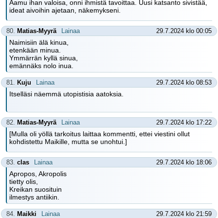
Aamu ihan valoisa, onni ihmistä tavoittaa. Uusi katsanto sivistää,
ideat aivoihin ajetaan, näkemykseni.
80.
Matias-Myyrä
Lainaa
29.7.2024 klo 00:05
Naimisiin älä kinua,
etenkään minua.
Ymmärrän kyllä sinua,
emännäks nolo inua.
81.
Kuju
Lainaa
29.7.2024 klo 08:53
Itselläsi näemmä utopistisia aatoksia.
82.
Matias-Myyrä
Lainaa
29.7.2024 klo 17:22
[Mulla oli yöllä tarkoitus laittaa kommentti, ettei viestini ollut
kohdistettu Maikille, mutta se unohtui.]
83.
clas
Lainaa
29.7.2024 klo 18:06
Apropos, Akropolis
tietty olis,
Kreikan suosituin
ilmestys antiikin.
84.
Maikki
Lainaa
29.7.2024 klo 21:59