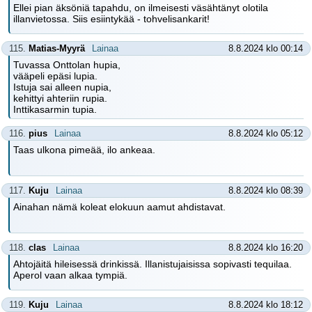
Ellei pian äksöniä tapahdu, on ilmeisesti väsähtänyt olotila
illanvietossa. Siis esiintykää - tohvelisankarit!
115.
Matias-Myyrä
Lainaa
8.8.2024 klo 00:14
Tuvassa Onttolan hupia,
vääpeli epäsi lupia.
Istuja sai alleen nupia,
kehittyi ahteriin rupia.
Inttikasarmin tupia.
116.
pius
Lainaa
8.8.2024 klo 05:12
Taas ulkona pimeää, ilo ankeaa.
117.
Kuju
Lainaa
8.8.2024 klo 08:39
Ainahan nämä koleat elokuun aamut ahdistavat.
118.
clas
Lainaa
8.8.2024 klo 16:20
Ahtojäitä hileisessä drinkissä. Illanistujaisissa sopivasti tequilaa.
Aperol vaan alkaa tympiä.
119.
Kuju
Lainaa
8.8.2024 klo 18:12