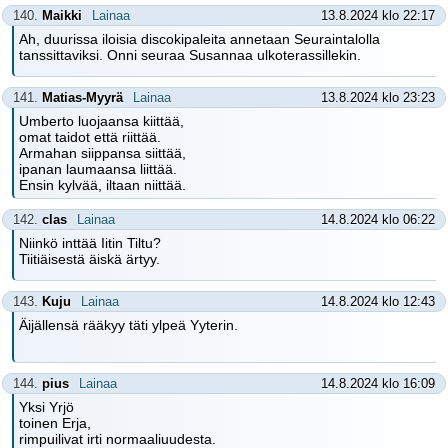
140.
Maikki
Lainaa
13.8.2024 klo 22:17
Ah, duurissa iloisia discokipaleita annetaan Seuraintalolla
tanssittaviksi. Onni seuraa Susannaa ulkoterassillekin.
141.
Matias-Myyrä
Lainaa
13.8.2024 klo 23:23
Umberto luojaansa kiittää,
omat taidot että riittää.
Armahan siippansa siittää,
ipanan laumaansa liittää.
Ensin kylvää, iltaan niittää.
142.
clas
Lainaa
14.8.2024 klo 06:22
Niinkö inttää Iitin Tiltu?
Tiitiäisestä äiskä ärtyy.
143.
Kuju
Lainaa
14.8.2024 klo 12:43
Äijällensä rääkyy täti ylpeä Yyterin.
144.
pius
Lainaa
14.8.2024 klo 16:09
Yksi Yrjö
toinen Erja,
rimpuilivat irti normaaliuudesta.