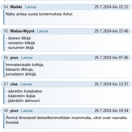
64.
Maikki
Lainaa
25.7.2024 klo 22:12
Näky antaa uusia tuntemuksia iloksi.
65.
Matias-Myyrä
Lainaa
25.7.2024 klo 22:46
- iloinen litkijä
- onneton kitkijä
- suruinen itkijä
66.
pius
Lainaa
26.7.2024 klo 07:46
Immateriaalin tutkija,
klasarin ilkkuja,
jumalaton ähkijä.
67.
clas
Lainaa
26.7.2024 klo 13:37
- ääretön hulabaloo
- kääretön ikijää
- jäärätön äitmuori
68.
pius
Lainaa
26.7.2024 klo 19:34
Ämmä ilmeisesti tieteellisnimeltään mammalia, ukot ovat raavaita
ihmisiä.