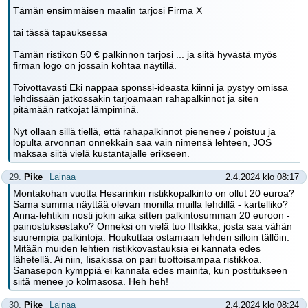
Tämän ensimmäisen maalin tarjosi Firma X
tai tässä tapauksessa
Tämän ristikon 50 € palkinnon tarjosi ... ja siitä hyvästä myös
firman logo on jossain kohtaa näytillä.
Toivottavasti Eki nappaa sponssi-ideasta kiinni ja pystyy omissa
lehdissään jatkossakin tarjoamaan rahapalkinnot ja siten
pitämään ratkojat lämpiminä.
Nyt ollaan sillä tiellä, että rahapalkinnot pienenee / poistuu ja
lopulta arvonnan onnekkain saa vain nimensä lehteen, JOS
maksaa siitä vielä kustantajalle erikseen.
29.
Pike
Lainaa
2.4.2024 klo 08:17
Montakohan vuotta Hesarinkin ristikkopalkinto on ollut 20 euroa?
Sama summa näyttää olevan monilla muilla lehdillä - kartelliko?
Anna-lehtikin nosti jokin aika sitten palkintosumman 20 euroon -
painostuksestako? Onneksi on vielä tuo Iltsikka, josta saa vähän
suurempia palkintoja. Houkuttaa ostamaan lehden silloin tällöin.
Mitään muiden lehtien ristikkovastauksia ei kannata edes
lähetellä. Ai niin, Iisakissa on pari tuottoisampaa ristikkoa.
Sanasepon kymppiä ei kannata edes mainita, kun postitukseen
siitä menee jo kolmasosa. Heh heh!
30.
Pike
Lainaa
2.4.2024 klo 08:24