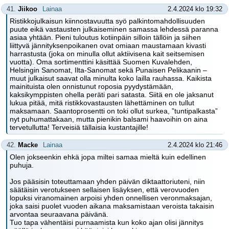
41.
Jiikoo
Lainaa
2.4.2024 klo 19:32
Ristikkojulkaisun kiinnostavuutta syö palkintomahdollisuuden
puute eikä vastausten julkaiseminen samassa lehdessä paranna
asiaa yhtään. Pieni tuloutus kotiinpäin silloin tällöin ja siihen
liittyvä jännityksenpoikanen ovat omiaan maustamaan kivasti
harrastusta (joka on minulla ollut aktiivisena kait seitsemisen
vuotta). Oma sortimenttini käsittää Suomen Kuvalehden,
Helsingin Sanomat, Ilta-Sanomat sekä Punaisen Pelikaanin –
muut julkaisut saavat olla minulta koko lailla rauhassa. Kaikista
mainituista olen onnistunut roposia pyydystämään,
kaksikymppisten ohella peräti pari satasta. Siitä en ole jaksanut
lukua pitää, mitä ristikkovastausten lähettäminen on tullut
maksamaan. Saantoprosentti on toki ollut surkea, ”tuntipalkasta”
nyt puhumattakaan, mutta pienikin balsami haavoihin on aina
tervetullutta! Terveisiä tällaisia kustantajille!
42.
Macke
Lainaa
2.4.2024 klo 21:46
Olen jokseenkin ehkä jopa miltei samaa mieltä kuin edellinen
puhuja.
Jos pääsisin toteuttamaan yhden päivän diktaattoriuteni, niin
säätäisin verotukseen sellaisen lisäyksen, että verovuoden
lopuksi viranomainen arpoisi yhden onnellisen veronmaksajan,
joka saisi puolet vuoden aikana maksamistaan veroista takaisin
arvontaa seuraavana päivänä.
Tuo tapa vähentäisi purnaamista kun koko ajan olisi jännitys