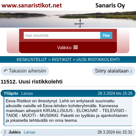
Valikko
KESKUSTELUT
>
RISTIKOT
> UUSI RISTIKKOLEHTI
↶ Takaisin aiheisiin
Siirry alalaitaan ↓
11512. Uusi ristikkolehti
Ylläpito
Lainaa
28.3.2024 klo 15:26
Eeva Ristikot on ilmestynyt. Lehti on erityisesti suunnattu
aikuisille naisille eli Eeva-lehden kohderyhmälle. Kannessa
mainitaan aihepiirit KIRJALLISUUS - ELOKUVAT - TELEVISIO -
TAIDE - MUOTI - MUSIIKKI. Paketti on tyylikäs ja ajankohtainen
ja jokaisella tehtävällä on oma teema.
2.
Jukkis
Lainaa
28.3.2024 klo 15:31