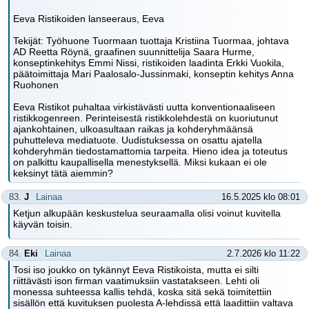
Eeva Ristikoiden lanseeraus, Eeva
Tekijät: Työhuone Tuormaan tuottaja Kristiina Tuormaa, johtava
AD Reetta Röynä, graafinen suunnittelija Saara Hurme,
konseptinkehitys Emmi Nissi, ristikoiden laadinta Erkki Vuokila,
päätoimittaja Mari Paalosalo-Jussinmaki, konseptin kehitys Anna
Ruohonen
Eeva Ristikot puhaltaa virkistävästi uutta konventionaaliseen
ristikkogenreen. Perinteisestä ristikkolehdestä on kuoriutunut
ajankohtainen, ulkoasultaan raikas ja kohderyhmäänsä
puhutteleva mediatuote. Uudistuksessa on osattu ajatella
kohderyhmän tiedostamattomia tarpeita. Hieno idea ja toteutus
on palkittu kaupallisella menestyksellä. Miksi kukaan ei ole
keksinyt tätä aiemmin?
83.
J
Lainaa
16.5.2025 klo 08:01
Ketjun alkupään keskustelua seuraamalla olisi voinut kuvitella
käyvän toisin.
84.
Eki
Lainaa
2.7.2026 klo 11:22
Tosi iso joukko on tykännyt Eeva Ristikoista, mutta ei silti
riittävästi ison firman vaatimuksiin vastatakseen. Lehti oli
monessa suhteessa kallis tehdä, koska sitä sekä toimitettiin
sisällön että kuvituksen puolesta A-lehdissä että laadittiin valtava