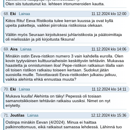
Olen siis tutustunut ko. lehteen irtonumeroiden kautta.
68.
Eki
Lainaa
11.12.2024 klo 12:00
Kiitos Ritu! Eeva Ristikoita tulee kerran kuussa ja ovat kyllä
upeita paketteja, vaikkei piirroksia ristikoissa olekaan.
Välitin myös Seuraan kirjoituksesi juhlaristikosta ja päätoimittaja
oli mielissään ja piti kirjoitusta fiksuna!
69.
Aira
Lainaa
11.12.2024 klo 14:06
Minäkin ostin Eeva-ristikon numero 3 vain kahdella eurolla. Olen
kovin tyytyväinen kulttuuriaiheisiin keskittyviin tehtäviin. Mukavaa
haastetta ja onnistumisen iloa! Pepe-ristikon ratkaisun tilalla vain
oli toisen ristikon ratkaisu toiseen kertaan. Sudokut jätän
suosiolla muille. Toivottavasti Eeva-ristikoiden julkaisu jatkuu,
vaikka alehinta ehkä ennustaa muuta?
70.
Eki
Lainaa
11.12.2024 klo 14:11
Mukava kuulla! Alehinta on täky! Pepessä oli tosiaan
samanotsikkoisen tehtävän ratkaisu uusiksi. Nimet on nyt
eriytetty.
71.
Joutilas
Lainaa
12.12.2024 klo 15:36
Ostinpa minäkin Eevan (4/2024). Minua ei haittaa
palkinnottomuus, eikä ratkaisut samassa lehdessä. Lähinnä tuo