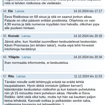
niitä ei lehden ristikoissa ole vieläkään.
64.
Eki
Lainaa
14.10.2024 klo 17:17
Eeva Ristikoissa on 68 sivua ja sitä on saanut jonkun aikaa.
Palaute on ollut pääosin erittäin positiivista. Ohjehinta on vain
4,90 euroa ja tätä numeroa myydään tosi halvalla, olikohan jopa
alle puoleen hintaan.
65.
Kivireki
Lainaa
14.10.2024 klo 20:18
Jännä aihe, kun Vuokilat suunnilleen keskustelevat keskenään.
Kävin Prismassa (en lehden takia!), mutta eipä lehti hirveästi
intohimoja herättänyt.
66.
Ylläpito
Lainaa
14.10.2024 klo 20:34
Ihan normaalia informointia, ei keskustelua.
67.
Ritu
Lainaa
11.12.2024 klo 11:53
Tänään minulle soitti lehtimyyjä erästä tai eräitä lehtiä
kaupatakseen. Hyvin äkkiä onnistuin (jälleen kerran!)
kääntämään keskustelun ristikoihin ja kun katsoin puhelulokia
niin yli 15 minuuttia meni puheluun aikaa. Hänelle ei Eeva
Rstikko -lehti vielä ollut tuttu, mutta nyt hän sai kauttani paljon
tietoa lehdestä. Kannatti soittaa jo pelkästään senkin takia,
vaikkemme kauppoja nyt tehneetkään :).