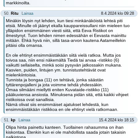
markkinoilta.
50.
Ritu
Lainaa
8.4.2024 klo 09:28
Minäkin löysin nyt lehden, kun tiesi minkänäköistä lehteä piti
etsiä. Minulle oli jäänyt ekalla kauppareissullani niin mieleen tuo
ylläpidon ensimmäinen viesti siitä, että Eeva Ristikot on
ilmestynyt. Tuon lehden nimen edessähän ei Eevasta mainittu
mitään. Ehkä hyvä niin, sillä tasa-arvon kautena Aatameillekin
pitäisi olla omansa.
En ole ehtinyt ensimmäistäkään siitä vielä ratkoa. Mutta jos
toivoa saa, niin ensi näkemältä Tiedä tai arvaa -ristikko (6)
vaikutti sellaiselta, minkä soisi pysyvän jatkossakin mukana.
Kasvien, puiden, lintujen ym. tunnistustehtävät ovat
mielenkiintoisia.
Tunnista ja bongaa (11) on tehtävä, jonka säästän
tyttärenpojalleni ja jota voimme tehdä yhdessäkin.
Omaa silmääni miellytti eniten Kuvataide-ristikko (11)
pääkuviensa ansiosta. Miinuksena pidän sitä, että kaikki vihjeet
ristikoissa ovat sanallisia.
Nämä olivat siis ensimmäiset ajatukset lehdestä, kun
ensimmäistäkään ristikkoa en ole ehtinyt vielä ratkomaan.
51.
kp
Lainaa
15.4.2024 klo 18:15
Olipa hinta painettu kanteen. Tuollainen rahasumma on ihan
kiskontaa. Etenkin kun ei ole mahdollista saada jotain takaisin
palkintona.....