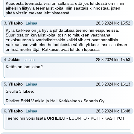
Kuudesta teemasta viisi on sellaisia, että jos lehdessä on niihin
aiheisiin liittyviä teemaristikoita, niin saattais kiinnostaa, joten
pitää vissiin tsekata lehtipisteessä.
3.
Ylläpito
Lainaa
28.3.2024 klo 15:52
Kyllä kaikkea on ja hyviä johdatuksia teemoihin esipuheissa.
Suuri osa on kuvaristikoita, tosin toimituksen vaatimana
erikoisuutena kuvaristikoissakin kaikki vihjeet ovat sanallisia.
Vaikeustaso vaihtelee helpohkoista vähän yli keskitasoisiin ilman
erillisiä merkintöjä. Ratkaisut ovat lehden lopussa.
4.
Jukkis
Lainaa
28.3.2024 klo 15:53
Ketäs on laatijoina?
5.
Ylläpito
Lainaa
28.3.2024 klo 16:13
Sivulla 3 lukee:
Ristikot Erkki Vuokila ja Heli Kärkkäinen / Sanaris Oy
6.
Ylläpito
Lainaa
28.3.2024 klo 16:48
Teemoihin voisi lisätä URHEILU - LUONTO - KOTI - KÄSITYÖT.