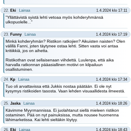
22.
Eki
Lainaa
1.4.2024 klo 17:11
"Yllättävistä syistä lehti vetoaa myös kohderyhmänsä
ulkopuolelle..."
23.
Funny
Lainaa
1.4.2024 klo 17:19
Minkä kohderyhmän? Ristikon ratkojien? Aikuisten naisten? Olen
välillä Fanni, joten täytynee ostaa lehti. Sitten vasta voi antaa
kritiikkiä, jos on aihetta.
Ristikothan ovat sellaisenaan viihdettä. Luulenpa, että aika
harvalla ratkonnan pääasiallinen motiivi on kilpailuun
osallistuminen.
24.
Kp
Lainaa
1.4.2024 klo 17:34
Tuo oli arvattavissa että Jukkis nostaa päätään. Ei ole nyt
kysymys ristikoiden tasosta. Vaan lehden visuaallidesta ilmeestä.
25.
Jaska
Lainaa
1.4.2024 klo 18:26
Kävimme Myyrmannissa. Ei juolahtanut siellä mieleen ristikon
ostaminen. Pää on nyt painuksissa, mutta nousee huomenna
lähimarketissa. Kai lehti sieltäkin löytyy.
26.
Eki
Lainaa
1.4.2024 klo 18:43