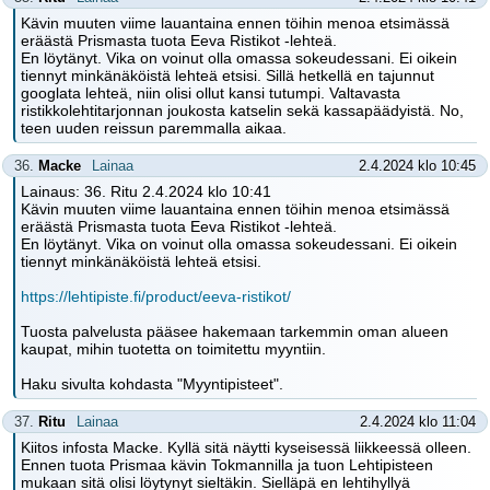
Kävin muuten viime lauantaina ennen töihin menoa etsimässä
eräästä Prismasta tuota Eeva Ristikot -lehteä.
En löytänyt. Vika on voinut olla omassa sokeudessani. Ei oikein
tiennyt minkänäköistä lehteä etsisi. Sillä hetkellä en tajunnut
googlata lehteä, niin olisi ollut kansi tutumpi. Valtavasta
ristikkolehtitarjonnan joukosta katselin sekä kassapäädyistä. No,
teen uuden reissun paremmalla aikaa.
36.
Macke
Lainaa
2.4.2024 klo 10:45
Lainaus: 36. Ritu 2.4.2024 klo 10:41
Kävin muuten viime lauantaina ennen töihin menoa etsimässä
eräästä Prismasta tuota Eeva Ristikot -lehteä.
En löytänyt. Vika on voinut olla omassa sokeudessani. Ei oikein
tiennyt minkänäköistä lehteä etsisi.
https://lehtipiste.fi/product/eeva-ristikot/
Tuosta palvelusta pääsee hakemaan tarkemmin oman alueen
kaupat, mihin tuotetta on toimitettu myyntiin.
Haku sivulta kohdasta "Myyntipisteet".
37.
Ritu
Lainaa
2.4.2024 klo 11:04
Kiitos infosta Macke. Kyllä sitä näytti kyseisessä liikkeessä olleen.
Ennen tuota Prismaa kävin Tokmannilla ja tuon Lehtipisteen
mukaan sitä olisi löytynyt sieltäkin. Sielläpä en lehtihyllyä