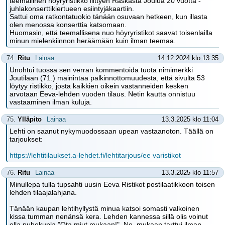
teemallinen höyryristikko liittyen Raskasta Joulua 20 vuotta -
juhlakonserttikiertueen esiintyjäkaartiin.
Sattui oma ratkontatuokio tänään osuvaan hetkeen, kun illasta
olen menossa konserttia katsomaan.
Huomasin, että teemallisena nuo höyryristikot saavat toisenlailla
minun mielenkiinnon heräämään kuin ilman teemaa.
74.
Ritu
Lainaa
14.12.2024 klo 13:35
Unohtui tuossa sen verran kommentoida tuota nimimerkki
Joutilaan (71.) mainintaa palkinnottomuudesta, että sivulta 53
löytyy ristikko, josta kaikkien oikein vastanneiden kesken
arvotaan Eeva-lehden vuoden tilaus. Netin kautta onnistuu
vastaaminen ilman kuluja.
75.
Ylläpito
Lainaa
13.3.2025 klo 11:04
Lehti on saanut nykymuodossaan upean vastaanoton. Täällä on
tarjoukset:
https://lehtitilaukset.a-lehdet.fi/lehtitarjous/ee varistikot
76.
Ritu
Lainaa
13.3.2025 klo 11:57
Minullepa tulla tupsahti uusin Eeva Ristikot postilaatikkoon toisen
lehden tilaajalahjana.
Tänään kaupan lehtihyllystä minua katsoi somasti valkoinen
kissa tumman nenänsä kera. Lehden kannessa sillä olis voinut
olla puhekupla "Ota miut mukaan!". No, mukaan tarttui ilman