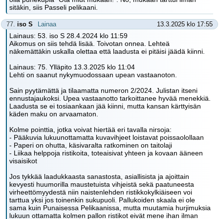
sitäkin, siis Passeli pelikaani.
77.
iso S
Lainaa
13.3.2025 klo 17:55
Lainaus: 53. iso S 28.4.2024 klo 11:59
Aikomus on siis tehdä lisää. Toivotan onnea. Lehteä
näkemättäkin uskalla olettaa että laadusta ei pitäisi jäädä kiinni.
Lainaus: 75. Ylläpito 13.3.2025 klo 11:04
Lehti on saanut nykymuodossaan upean vastaanoton.
Sain pyytämättä ja tilaamatta numeron 2/2024. Julistan itseni
ennustajaukoksi. Upea vastaanotto tarkoittanee hyvää menekkiä.
Laadusta se ei tosiaankaan jää kiinni, mutta kansan kärttyisän
käden maku on arvaamaton.
Kolme pointtia, jotka voivat hiertää eri tavalla nirsoja:
- Pääkuvia lukuunottamatta kuvavihjeet loistavat poissaolollaan
- Paperi on ohutta, käsivaralta ratkominen on taitolaji
- Liikaa helppoja ristikoita, toteaisivat yhteen ja kovaan ääneen
visaisikot
Jos tykkää laadukkaasta sanastosta, asiallisista ja ajoittain
kevyesti huumorilla maustetuista vihjeistä sekä paatuneesta
virheettömyydestä niin naistenlehden ristikkokylkiäiseen voi
tarttua yksi jos toinenkin sukupuoli. Pallukoiden skaala ei ole
sama kuin Punaisessa Pelikaanissa, mutta muutamia hurjimuksia
lukuun ottamatta kolmen pallon ristikot eivät mene ihan ilman