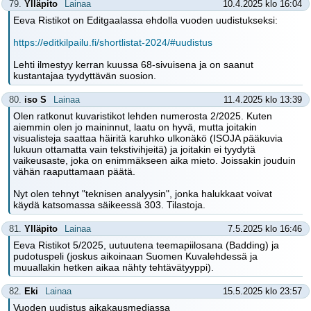
79.
Ylläpito
Lainaa
10.4.2025 klo 16:04
Eeva Ristikot on Editgaalassa ehdolla vuoden uudistukseksi:
https://editkilpailu.fi/shortlistat-2024/#uudistus
Lehti ilmestyy kerran kuussa 68-sivuisena ja on saanut
kustantajaa tyydyttävän suosion.
80.
iso S
Lainaa
11.4.2025 klo 13:39
Olen ratkonut kuvaristikot lehden numerosta 2/2025. Kuten
aiemmin olen jo maininnut, laatu on hyvä, mutta joitakin
visualisteja saattaa häiritä karuhko ulkonäkö (ISOJA pääkuvia
lukuun ottamatta vain tekstivihjeitä) ja joitakin ei tyydytä
vaikeusaste, joka on enimmäkseen aika mieto. Joissakin jouduin
vähän raaputtamaan päätä.
Nyt olen tehnyt "teknisen analyysin", jonka halukkaat voivat
käydä katsomassa säikeessä 303. Tilastoja.
81.
Ylläpito
Lainaa
7.5.2025 klo 16:46
Eeva Ristikot 5/2025, uutuutena teemapiilosana (Badding) ja
pudotuspeli (joskus aikoinaan Suomen Kuvalehdessä ja
muuallakin hetken aikaa nähty tehtävätyyppi).
82.
Eki
Lainaa
15.5.2025 klo 23:57
Vuoden uudistus aikakausmediassa