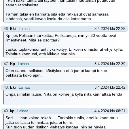
. Kun kaksi tuntia tuli täyteen, lunttasin muutaman puuttuvan
sanan ratkaisuista.
Tämän takia en kannata sitä että ratkaisut ovat samassa
lehdessä, vaatii kovaa itsekuria olla katsomatta...
46.
Eki
Lainaa
3.4.2024 klo 22:28
Kp, jos Pelilaanit tarkoittaa Pelikaaneja, niin yli 30 vuotta ovat
ilmestyneet. Mitä se osoittaa?
Jaska, tuplakonsonantti yksiköityy. Ei kovin onnistunut vihje kyllä.
Toimitus kannusti, että kikkoja saa olla.
47.
Kp
Lainaa
3.4.2024 klo 22:39
Olen saanut sellaisen käsityksen että jompi kumpi tekee
pakkasta koko ajan.
48.
Eki
Lainaa
3.4.2024 klo 22:42
Onpa siinäkin lause. Niitä on kolme ja kyllä niitä kannattaa tehdä.
49.
kp
Lainaa
4.4.2024 klo 08:21
Sori..... ihan kolme rekeä..... Tarkoitin tuolla, ettei kukaan muu
jatka sellaista toimintaa, joka ei toimi.
Kun tuon uuden ristikon viehätys katoaa, niin se häviää