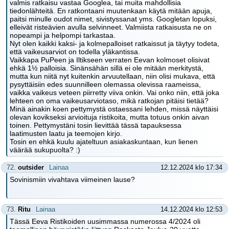
valmis ratkaisu vastaa Googlea, tai muita mahdollisia
tiedonlähteitä. En ratkontaani muutenkaan käytä mitään apuja,
paitsi minulle oudot nimet, sivistyssanat yms. Googletan lopuksi,
elleivät risteävien avulla selvinneet. Valmiista ratkaisusta ne on
nopeampi ja helpompi tarkastaa.
Nyt olen kaikki kaksi- ja kolmepalloiset ratkaissut ja täytyy todeta,
että vaikeusarviot on todella yläkantissa.
Vaikkapa PuPeen ja Iltikseen verraten Eevan kolmoset olisivat
ehkä 1½ palloisia. Sinänsähän sillä ei ole mitään merkitystä,
mutta kun niitä nyt kuitenkin arvuutellaan, niin olisi mukava, että
pysyttäisiin edes suunnilleen olemassa olevissa raameissa,
vaikka vaikeus veteen piirretty viiva onkin. Vai onko niin, että joka
lehteen on oma vaikeusarviotaso, mikä ratkojan pitäisi tietää?
Minä ainakin koen pettymystä ostaessani lehden, missä näyttäisi
olevan kovikseksi arvioituja ristikoita, mutta totuus onkin aivan
toinen. Pettymystäni tosin lievittää tässä tapauksessa
laatimusten laatu ja teemojen kirjo.
Tosin en ehkä kuulu ajateltuun asiakaskuntaan, kun lienen
väärää sukupuolta? :)
72.
outsider
Lainaa
12.12.2024 klo 17:34
Sovinismiin vivahtava viimeinen lause?
73.
Ritu
Lainaa
14.12.2024 klo 12:53
Tässä Eeva Ristikoiden uusimmassa numerossa 4/2024 oli