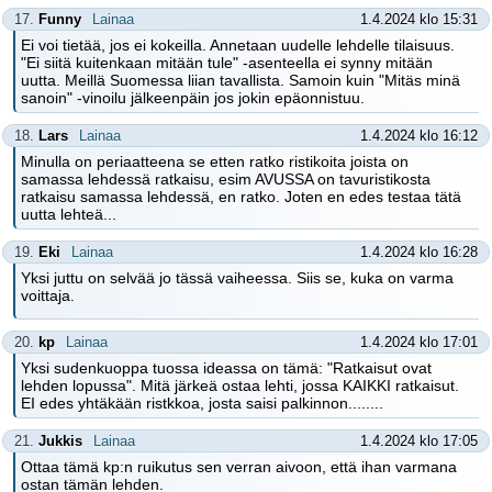
17.
Funny
Lainaa
1.4.2024 klo 15:31
Ei voi tietää, jos ei kokeilla. Annetaan uudelle lehdelle tilaisuus.
"Ei siitä kuitenkaan mitään tule" -asenteella ei synny mitään
uutta. Meillä Suomessa liian tavallista. Samoin kuin "Mitäs minä
sanoin" -vinoilu jälkeenpäin jos jokin epäonnistuu.
18.
Lars
Lainaa
1.4.2024 klo 16:12
Minulla on periaatteena se etten ratko ristikoita joista on
samassa lehdessä ratkaisu, esim AVUSSA on tavuristikosta
ratkaisu samassa lehdessä, en ratko. Joten en edes testaa tätä
uutta lehteä...
19.
Eki
Lainaa
1.4.2024 klo 16:28
Yksi juttu on selvää jo tässä vaiheessa. Siis se, kuka on varma
voittaja.
20.
kp
Lainaa
1.4.2024 klo 17:01
Yksi sudenkuoppa tuossa ideassa on tämä: "Ratkaisut ovat
lehden lopussa". Mitä järkeä ostaa lehti, jossa KAIKKI ratkaisut.
EI edes yhtäkään ristkkoa, josta saisi palkinnon........
21.
Jukkis
Lainaa
1.4.2024 klo 17:05
Ottaa tämä kp:n ruikutus sen verran aivoon, että ihan varmana
ostan tämän lehden.