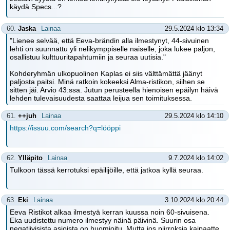
käydä Specs...?
60.
Jaska
Lainaa
29.5.2024 klo 13:34
"Lienee selvää, että Eeva-brändin alla ilmestynyt, 44-sivuinen
lehti on suunnattu yli nelikymppiselle naiselle, joka lukee paljon,
osallistuu kulttuuritapahtumiin ja seuraa uutisia."
Kohderyhmän ulkopuolinen Kaplas ei siis välttämättä jäänyt
paljosta paitsi. Minä ratkoin kokeeksi Alma-ristikon, siihen se
sitten jäi. Arvio 43:ssa. Jutun perusteella hienoisen epäilyn häivä
lehden tulevaisuudesta saattaa leijua sen toimituksessa.
61.
++juh
Lainaa
29.5.2024 klo 14:10
https://issuu.com/search?q=lööppi
62.
Ylläpito
Lainaa
9.7.2024 klo 14:02
Tulkoon tässä kerrotuksi epäilijöille, että jatkoa kyllä seuraa.
63.
Eki
Lainaa
3.10.2024 klo 20:44
Eeva Ristikot alkaa ilmestyä kerran kuussa noin 60-sivuisena.
Eka uudistettu numero ilmestyy näinä päivinä. Suurin osa
negatiivisista asioista on huomioitu. Mutta jos piirroksia kaipaatte,