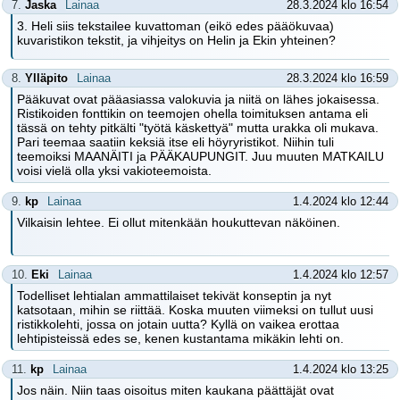
7.
Jaska
Lainaa
28.3.2024 klo 16:54
3. Heli siis tekstailee kuvattoman (eikö edes pääökuvaa)
kuvaristikon tekstit, ja vihjeitys on Helin ja Ekin yhteinen?
8.
Ylläpito
Lainaa
28.3.2024 klo 16:59
Pääkuvat ovat pääasiassa valokuvia ja niitä on lähes jokaisessa.
Ristikoiden fonttikin on teemojen ohella toimituksen antama eli
tässä on tehty pitkälti "työtä käskettyä" mutta urakka oli mukava.
Pari teemaa saatiin keksiä itse eli höyryristikot. Niihin tuli
teemoiksi MAANÄITI ja PÄÄKAUPUNGIT. Juu muuten MATKAILU
voisi vielä olla yksi vakioteemoista.
9.
kp
Lainaa
1.4.2024 klo 12:44
Vilkaisin lehtee. Ei ollut mitenkään houkuttevan näköinen.
10.
Eki
Lainaa
1.4.2024 klo 12:57
Todelliset lehtialan ammattilaiset tekivät konseptin ja nyt
katsotaan, mihin se riittää. Koska muuten viimeksi on tullut uusi
ristikkolehti, jossa on jotain uutta? Kyllä on vaikea erottaa
lehtipisteissä edes se, kenen kustantama mikäkin lehti on.
11.
kp
Lainaa
1.4.2024 klo 13:25
Jos näin. Niin taas oisoitus miten kaukana päättäjät ovat