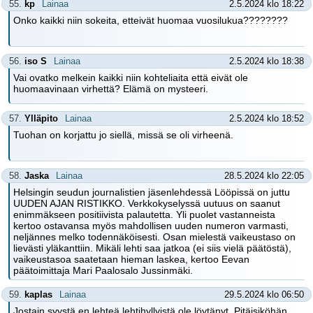
55.
kp
Lainaa
2.5.2024 klo 18:22
Onko kaikki niin sokeita, etteivät huomaa vuosilukua????????
56.
iso S
Lainaa
2.5.2024 klo 18:38
Vai ovatko melkein kaikki niin kohteliaita että eivät ole
huomaavinaan virhettä? Elämä on mysteeri.
57.
Ylläpito
Lainaa
2.5.2024 klo 18:52
Tuohan on korjattu jo siellä, missä se oli virheenä.
58.
Jaska
Lainaa
28.5.2024 klo 22:05
Helsingin seudun journalistien jäsenlehdessä Lööpissä on juttu
UUDEN AJAN RISTIKKO. Verkkokyselyssä uutuus on saanut
enimmäkseen positiivista palautetta. Yli puolet vastanneista
kertoo ostavansa myös mahdollisen uuden numeron varmasti,
neljännes melko todennäköisesti. Osan mielestä vaikeustaso on
lievästi yläkanttiin. Mikäli lehti saa jatkoa (ei siis vielä päätöstä),
vaikeustasoa saatetaan hieman laskea, kertoo Eevan
päätoimittaja Mari Paalosalo Jussinmäki.
59.
kaplas
Lainaa
29.5.2024 klo 06:50
Jostain syystä en lehteä lehtihyllyistä ole löytänyt. Pitäisiköhän