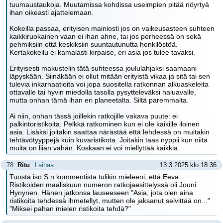
tuumaustaukoja. Muutamissa kohdissa useimpien pitää nöyrtyä
ihan oikeasti ajattelemaan.
Kokeilla passaa, erityisen mainiosti jos on vaikeusasteen suhteen
kaikkiruokainen vaan ei ihan ahne, tai jos perheessä on sekä
pehmiksiin että keskiksiin suuntautunutta henkilöstöä.
Kertakokeilu ei kamalasti kirpaise, eri asia jos tulee tavaksi.
Erityisesti makustelin tätä suhteessa joululahjaksi saamaani
läpyskään. Siinäkään ei ollut mitään erityistä vikaa ja sitä tai sen
tulevia inkarnaatioita voi jopa suositella ratkonnan alkuaskeleita
ottavalle tai hyvin miedolla tasolla pysytteleväksi haluavalle,
mutta onhan tämä ihan eri planeetalta. Siltä paremmalta.
Ai niin, onhan tässä joillekin ratkojille vakava puute: ei
palkintoristikoita. Pelkkä ratkominen kun ei ole kaikille iloinen
asia. Lisäksi joitakin saattaa närästää että lehdessä on muitakin
tehtävötyyppejä kuin kuvaristikota. Joitakin taas nyppii kun niitä
muita on liian vähän. Koskaan ei voi miellyttää kaikkia.
78.
Ritu
Lainaa
13.3.2025 klo 18:36
Tuosta iso S:n kommentista tulikin mieleeni, että Eeva
Ristikoiden maaliskuun numeron ratkojaesittelyssä oli Jouni
Hynynen. Hänen jatkonsa lauseeseen "Asia, jota olen aina
ristikoita tehdessä ihmetellyt, mutten ole jaksanut selvittää on..."
"Miksei pahan mielen ristikoita tehdä?"