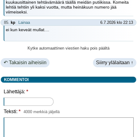
kuukausittainen tehtävämäärä täällä meidän putiikissa. Komeita
lehtiä tehtiin yli kaksi vuotta, mutta heinäkuun numero jää
viimeiseksi.
85.
kp
Lainaa
6.7.2026 klo 22:13
ei kun keveät mullat....
Kytke automaattinen viestien haku pois päältä
↶ Takaisin aiheisiin
Siirry ylälaitaan ↑
KOMMENTOI
Lähettäjä:
*
Teksti:
*
4000 merkkiä jäljellä