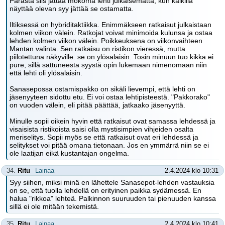
Parasta siis jättää mokoma lehti julkaisematta, kun kaikilla
näyttää olevan syy jättää se ostamatta.
Iltiksessä on hybriditaktiikka. Enimmäkseen ratkaisut julkaistaan
kolmen viikon välein. Ratkojat voivat minimoida kulunsa ja ostaa
lehden kolmen viikon välein. Poikkeuksena on viikonvaihteen
Mantan valinta. Sen ratkaisu on ristikon vieressä, mutta
piilotettuna näkyville: se on ylösalaisin. Tosin minuun tuo kikka ei
pure, sillä sattuneesta syystä opin lukemaan nimenomaan niin
että lehti oli ylösalaisin.
Sanasepossa ostamispakko on sikäli lievempi, että lehti on
jäsenyyteen sidottu etu. Ei voi ostaa lehtipisteestä. "Pakkorako"
on vuoden välein, eli pitää päättää, jatkaako jäsenyyttä.
Minulle sopii oikein hyvin että ratkaisut ovat samassa lehdessä ja
visaisista ristikoista saisi olla mystisimpien vihjeiden osalta
meriselitys. Sopii myös se että ratkaisut ovat eri lehdessä ja
selitykset voi pitää omana tietonaan. Jos en ymmärrä niin se ei
ole laatijan eikä kustantajan ongelma.
34.
Ritu
Lainaa
2.4.2024 klo 10:31
Syy siihen, miksi minä en lähettele Sanasepot-lehden vastauksia
on se, että tuolla lehdellä on erityinen paikka sydämessä. En
halua "rikkoa" lehteä. Palkinnon suuruuden tai pienuuden kanssa
sillä ei ole mitään tekemistä.
35.
Ritu
Lainaa
2.4.2024 klo 10:41