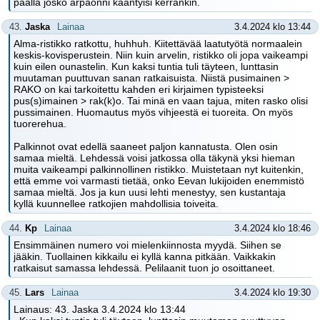
päällä josko arpaonni kääntyisi kerrankin.
43.
Jaska
Lainaa
3.4.2024 klo 13:44
Alma-ristikko ratkottu, huhhuh. Kiitettävää laatutyötä normaalein
keskis-kovisperustein. Niin kuin arvelin, ristikko oli jopa vaikeampi
kuin eilen ounastelin. Kun kaksi tuntia tuli täyteen, lunttasin
muutaman puuttuvan sanan ratkaisuista. Niistä pusimainen >
RAKO on kai tarkoitettu kahden eri kirjaimen typisteeksi
pus(s)imainen > rak(k)o. Tai minä en vaan tajua, miten rasko olisi
pussimainen. Huomautus myös vihjeestä ei tuoreita. On myös
tuorerehua.
Palkinnot ovat edellä saaneet paljon kannatusta. Olen osin
samaa mieltä. Lehdessä voisi jatkossa olla täkynä yksi hieman
muita vaikeampi palkinnollinen ristikko. Muistetaan nyt kuitenkin,
että emme voi varmasti tietää, onko Eevan lukijoiden enemmistö
samaa mieltä. Jos ja kun uusi lehti menestyy, sen kustantaja
kyllä kuunnellee ratkojien mahdollisia toiveita.
44.
Kp
Lainaa
3.4.2024 klo 18:46
Ensimmäinen numero voi mielenkiinnosta myydä. Siihen se
jääkin. Tuollainen kikkailu ei kyllä kanna pitkään. Vaikkakin
ratkaisut samassa lehdessä. Pelilaanit tuon jo osoittaneet.
45.
Lars
Lainaa
3.4.2024 klo 19:30
Lainaus: 43. Jaska 3.4.2024 klo 13:44