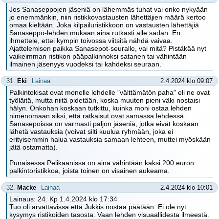
Jos Sanaseppojen jäseniä on lähemmäs tuhat vai onko nykyään
jo enemmänkin, niin ristikkovastausten lähettäjien määrä kertoo
omaa kieltään. Joka kilpailuristikkoon on vastausten lähettäjiä
Sanaseppo-lehden mukaan aina rutkasti alle sadan. En
ihmettele, ettei kympin toivossa viitsitä nähdä vaivaa.
Ajattelemisen paikka Sanasepot-seuralle, vai mitä? Pistäkää nyt
vaikeimman ristikon pääpalkinnoksi satanen tai vähintään
ilmainen jäsenyys vuodeksi tai kahdeksi seuraan.
31.
Eki
Lainaa
2.4.2024 klo 09:07
Palkintokisat ovat monelle lehdelle "välttämätön paha" eli ne ovat
työläitä, mutta niitä pidetään, koska muuten pieni väki nostaisi
hälyn. Onkohan koskaan tutkittu, kuinka moni ostaa lehden
nimenomaan siksi, että ratkaisut ovat samassa lehdessä.
Sanasepoissa on varmasti paljon jäseniä, jotka eivät koskaan
lähetä vastauksia (voivat silti kuulua ryhmään, joka ei
erityisemmin halua vastauksia samaan lehteen, muttei myöskään
jätä ostamatta).
Punaisessa Pelikaanissa on aina vähintään kaksi 200 euron
palkintoristikkoa, joista toinen on visainen aukeama.
32.
Macke
Lainaa
2.4.2024 klo 10:01
Lainaus: 24. Kp 1.4.2024 klo 17:34
Tuo oli arvattavissa että Jukkis nostaa päätään. Ei ole nyt
kysymys ristikoiden tasosta. Vaan lehden visuaallidesta ilmeestä.