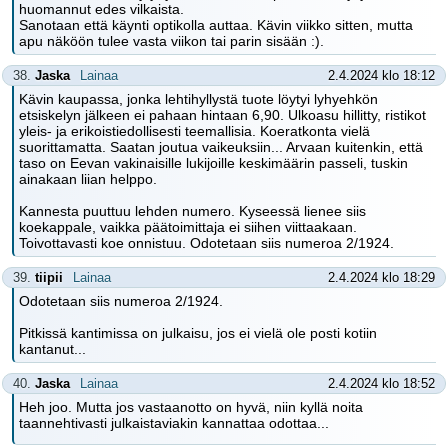
huomannut edes vilkaista.
Sanotaan että käynti optikolla auttaa. Kävin viikko sitten, mutta
apu näköön tulee vasta viikon tai parin sisään :).
38.
Jaska
Lainaa
2.4.2024 klo 18:12
Kävin kaupassa, jonka lehtihyllystä tuote löytyi lyhyehkön
etsiskelyn jälkeen ei pahaan hintaan 6,90. Ulkoasu hillitty, ristikot
yleis- ja erikoistiedollisesti teemallisia. Koeratkonta vielä
suorittamatta. Saatan joutua vaikeuksiin... Arvaan kuitenkin, että
taso on Eevan vakinaisille lukijoille keskimäärin passeli, tuskin
ainakaan liian helppo.
Kannesta puuttuu lehden numero. Kyseessä lienee siis
koekappale, vaikka päätoimittaja ei siihen viittaakaan.
Toivottavasti koe onnistuu. Odotetaan siis numeroa 2/1924.
39.
tiipii
Lainaa
2.4.2024 klo 18:29
Odotetaan siis numeroa 2/1924.
Pitkissä kantimissa on julkaisu, jos ei vielä ole posti kotiin
kantanut...
40.
Jaska
Lainaa
2.4.2024 klo 18:52
Heh joo. Mutta jos vastaanotto on hyvä, niin kyllä noita
taannehtivasti julkaistaviakin kannattaa odottaa...