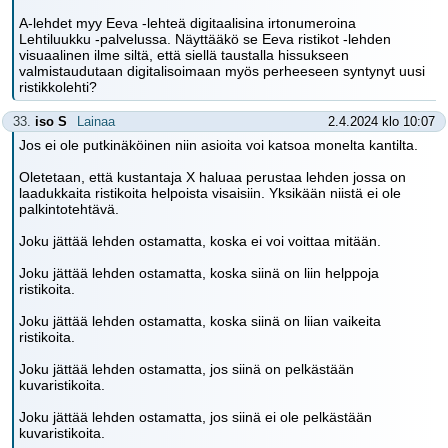
A-lehdet myy Eeva -lehteä digitaalisina irtonumeroina
Lehtiluukku -palvelussa. Näyttääkö se Eeva ristikot -lehden
visuaalinen ilme siltä, että siellä taustalla hissukseen
valmistaudutaan digitalisoimaan myös perheeseen syntynyt uusi
ristikkolehti?
33.
iso S
Lainaa
2.4.2024 klo 10:07
Jos ei ole putkinäköinen niin asioita voi katsoa monelta kantilta.
Oletetaan, että kustantaja X haluaa perustaa lehden jossa on
laadukkaita ristikoita helpoista visaisiin. Yksikään niistä ei ole
palkintotehtävä.
Joku jättää lehden ostamatta, koska ei voi voittaa mitään.
Joku jättää lehden ostamatta, koska siinä on liin helppoja
ristikoita.
Joku jättää lehden ostamatta, koska siinä on liian vaikeita
ristikoita.
Joku jättää lehden ostamatta, jos siinä on pelkästään
kuvaristikoita.
Joku jättää lehden ostamatta, jos siinä ei ole pelkästään
kuvaristikoita.