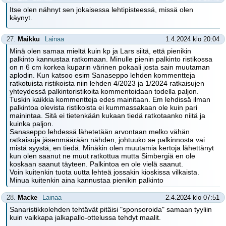
Itse olen nähnyt sen jokaisessa lehtipisteessä, missä olen
käynyt.
27.
Maikku
Lainaa
1.4.2024 klo 20:04
Minä olen samaa mieltä kuin kp ja Lars siitä, että pienikin
palkinto kannustaa ratkomaan. Minulle pienin palkinto ristikossa
on n 6 cm korkea kuparin värinen pokaali josta sain muutaman
aplodin. Kun katsoo esim Sanaseppo lehden kommentteja
ratkotuista ristikoista niin lehden 4/2023 ja 1/2024 ratkaisujen
yhteydessä palkintoristikoita kommentoidaan todella paljon.
Tuskin kaikkia kommentteja edes mainitaan. Em lehdissä ilman
palkintoa olevista ristikoista ei kummassakaan ole kuin pari
mainintaa. Sitä ei tietenkään kukaan tiedä ratkotaanko niitä ja
kuinka paljon.
Sanaseppo lehdessä lähetetään arvontaan melko vähän
ratkaisuja jäsenmäärään nähden, johtuuko se palkinnosta vai
mistä syystä, en tiedä. Minäkin olen muutamia kertoja lähettänyt
kun olen saanut ne muut ratkottua mutta Simbergiä en ole
koskaan saanut täyteen. Palkintoa en ole vielä saanut.
Voin kuitenkin tuota uutta lehteä jossakin kioskissa vilkaista.
Minua kuitenkin aina kannustaa pienikin palkinto
28.
Macke
Lainaa
2.4.2024 klo 07:51
Sanaristikkolehden tehtävät pitäisi "sponsoroida" samaan tyyliin
kuin vaikkapa jalkapallo-ottelussa tehdyt maalit.