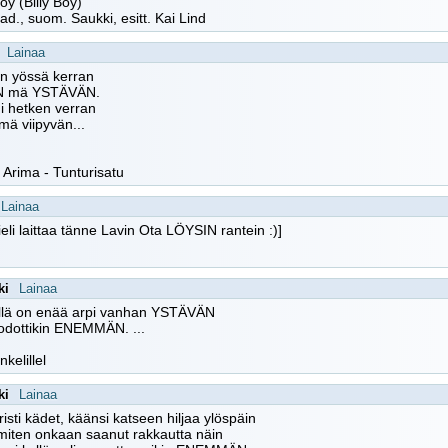
Boy (Billy Boy)
trad., suom. Saukki, esitt. Kai Lind
Lainaa
n yössä kerran
N mä YSTÄVÄN.
i hetken verran
 mä viipyvän...
Arima - Tunturisatu
Lainaa
ieli laittaa tänne Lavin Ota LÖYSIN rantein :)]
ki
Lainaa
jellä on enää arpi vanhan YSTÄVÄN
odottikin ENEMMÄN. ...
nkelillel
ki
Lainaa
 risti kädet, käänsi katseen hiljaa ylöspäin
ti miten onkaan saanut rakkautta näin