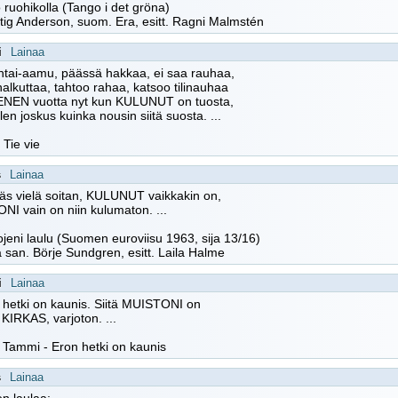
 ruohikolla (Tango i det gröna)
Stig Anderson, suom. Era, esitt. Ragni Malmstén
i
Lainaa
tai-aamu, päässä hakkaa, ei saa rauhaa,
alkuttaa, tahtoo rahaa, katsoo tilinauhaa
EN vuotta nyt kun KULUNUT on tuosta,
len joskus kuinka nousin siitä suosta. ...
 Tie vie
s
Lainaa
yäs vielä soitan, KULUNUT vaikkakin on,
I vain on niin kulumaton. ...
ojeni laulu (Suomen euroviisu 1963, sija 13/16)
ja san. Börje Sundgren, esitt. Laila Halme
i
Lainaa
n hetki on kaunis. Siitä MUISTONI on
 KIRKAS, varjoton. ...
o Tammi - Eron hetki on kaunis
s
Lainaa