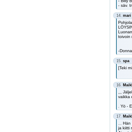
- Billy 
- säv. 
14.
mari
Pohjola
LÖYSI
Luonan
toivoin
-Donna 
15.
spa
[Teki m
16.
Maik
,,, Jäl
vaikka 
. Yö - E
17.
Maik
... Hän
ja kiit