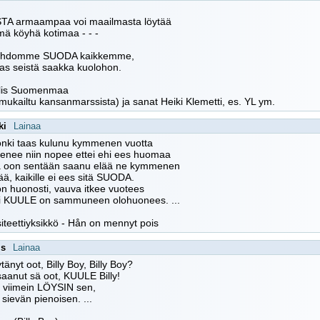
STA armaampaa voi maailmasta löytää
mä köyhä kotimaa - - -
tahdomme SUODA kaikkemme,
as seistä saakka kuolohon.
allis Suomenmaa
(mukailtu kansanmarssista) ja sanat Heiki Klemetti, es. YL ym.
ki
Lainaa
 onki taas kulunu kymmenen vuotta
enee niin nopee ettei ehi ees huomaa
 oon sentään saanu elää ne kymmenen
sää, kaikille ei ees sitä SUODA.
on huonosti, vauva itkee vuotees
 ei KUULE on sammuneen olohuonees. ...
iteettiyksikkö - Hån on mennyt pois
is
Lainaa
tänyt oot, Billy Boy, Billy Boy?
aanut sä oot, KUULE Billy!
 viimein LÖYSIN sen,
sievän pienoisen. ...