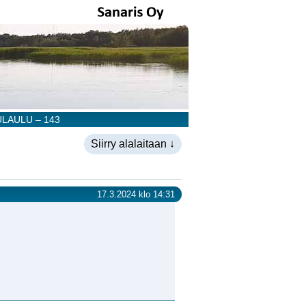
LAULU – 143
Siirry alalaitaan ↓
17.3.2024 klo 14:31