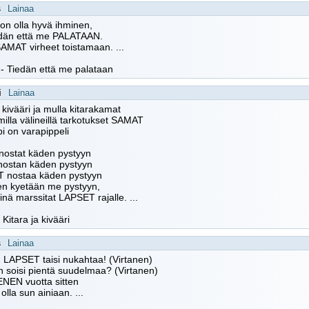
s
Lainaa
don olla hyvä ihminen,
edän että me PALATAAN.
AMAT virheet toistamaan. ...
 - Tiedän että me palataan
i
Lainaa
n kivääri ja mulla kitarakamat
lla välineillä tarkotukset SAMAT
 on varapippeli
nostat käden pystyyn
nostan käden pystyyn
 nostaa käden pystyyn
en kyetään me pystyyn,
inä marssitat LAPSET rajalle. ...
 Kitara ja kivääri
s
Lainaa
 LAPSET taisi nukahtaa! (Virtanen)
 soisi pientä suudelmaa? (Virtanen)
EN vuotta sitten
olla sun ainiaan. ...