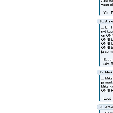
Aina to
vaan ei
- Yö - 
18.
Arsk
... En T
nyt kuu 
on ONN
ONNI ta
ONNI k
ONNI t
ja se m
- Espe
- säv. 
19.
Maik
... Mik
ja mark
Miks ka
ONNI RI
- Eput 
20.
Arsk