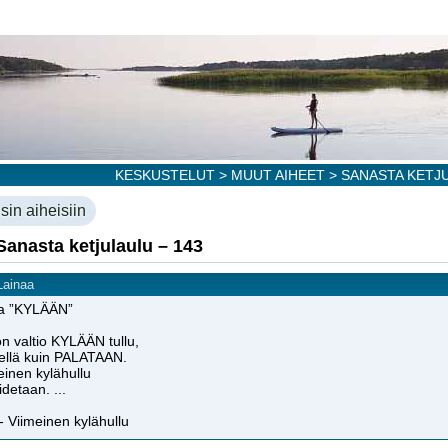
KESKUSTELUT
>
MUUT AIHEET
> SANASTA KETJU
sin aiheisiin
Sanasta ketjulaulu – 143
Lainaa
a ”KYLÄÄN”
 on valtio KYLÄÄN tullu,
iellä kuin PALATAAN.
einen kylähullu
idetaan. ...
 - Viimeinen kylähullu