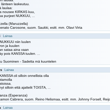
n laulaa:
 länteen laskeutuu.
 laulaa:
sta nousee KIRKAS kuu,
sa purjeet NUKKUU, ...
zella (Maruzzella)
Renato Carosone, suom. Saukki, esitt. mm. Olavi Virta
i
Lainaa
 NUKKUU niin luulen
on ja kuulen
an sataa aina vaan
käy pois KANSSA tuulen. ...
ku Suominen - Sadetta mä kuuntelen
is
Lainaa
KANSSA oli silloin onnellista olla
utamolla
stoissa.
yt silloin että ajattelit TOISTA, ...
ranza (Esperanza)
Ramon Cabrera, suom. Reino Helismaa, esitt. mm. Johnny Forsell, Reijo
a
Lainaa