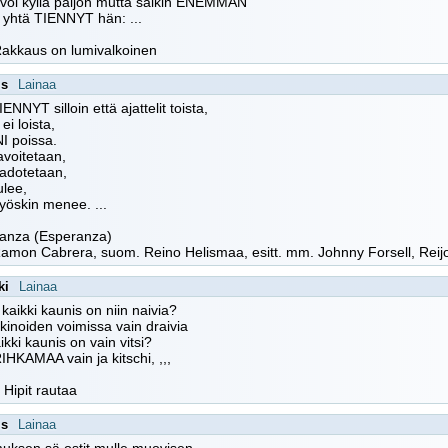
ivoi kyllä paljon mutta saikin ENEMMÄN
 yhtä TIENNYT hän: ...
Rakkaus on lumivalkoinen
is
Lainaa
IENNYT silloin että ajattelit toista,
ei loista,
I poissa.
voitetaan,
adotetaan,
ulee,
yöskin menee. ...
ranza (Esperanza)
Ramon Cabrera, suom. Reino Helismaa, esitt. mm. Johnny Forsell, Reijo
ki
Lainaa
s kaikki kaunis on niin naivia?
kinoiden voimissa vain draivia
ikki kaunis on vain vitsi?
HKAMAA vain ja kitschi, ,,,
- Hipit rautaa
is
Lainaa