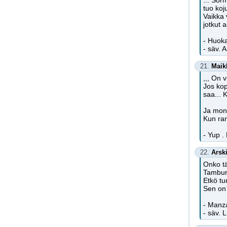
... Sor
tuo koj
Vaikka 
jotkut 
- Huoka
- säv. A
21.
Maik
,,, On 
Jos ko
saa...
Ja moni
Kun ran
- Yup .
22.
Arsk
Onko t
Tamburi
Etkö tu
Sen on 
- Manza
- säv. 