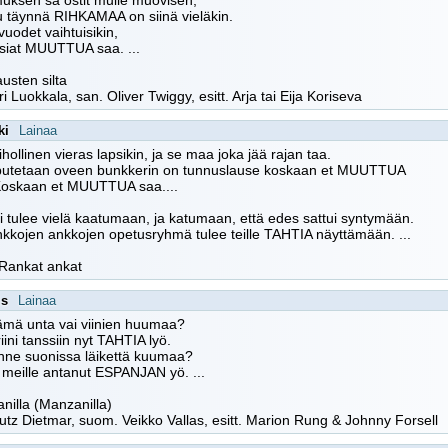
muksen sä ostit mulle muovisen,
u täynnä RIHKAMAA on siinä vieläkin.
vuodet vaihtuisikin,
asiat MUUTTUA saa. ...
usten silta
ri Luokkala, san. Oliver Twiggy, esitt. Arja tai Eija Koriseva
ki
Lainaa
vihollinen vieras lapsikin, ja se maa joka jää rajan taa.
putetaan oveen bunkkerin on tunnuslause koskaan et MUUTTUA
 Koskaan et MUUTTUA saa....
 tulee vielä kaatumaan, ja katumaan, että edes sattui syntymään.
kkojen ankkojen opetusryhmä tulee teille TAHTIA näyttämään. ...
 Rankat ankat
is
Lainaa
ämä unta vai viinien huumaa?
ini tanssiin nyt TAHTIA lyö.
nne suonissa läikettä kuumaa?
meille antanut ESPANJAN yö. ...
nilla (Manzanilla)
Lutz Dietmar, suom. Veikko Vallas, esitt. Marion Rung & Johnny Forsell