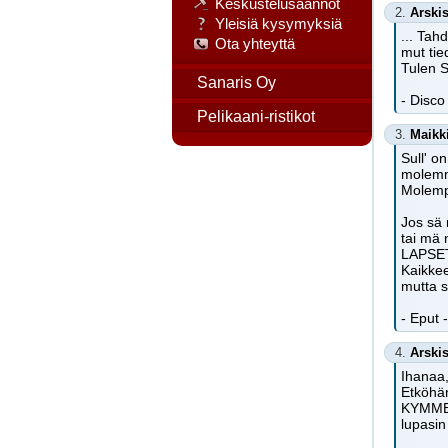
Keskustelusäännöt
2.
Arski
Yleisiä kysymyksiä
... Tah
Ota yhteyttä
mut ti
Tulen S
Sanaris Oy
- Disco
Pelikaani-ristikot
3.
Maikk
Sull' o
molemmi
Molempi
Jos sä 
tai mä 
LAPSET
Kaikke
mutta s
- Eput -
4.
Arski
Ihanaa,
Etköhän
KYMMEN
lupasin 