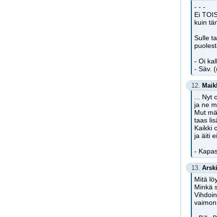
- - -
Ei TOI
kuin tä
Sulle 
puolest
- Oi k
- Säv. 
12.
Maik
... Nyt
ja ne m
Mut mä
taas li
Kaikki 
ja äiti
- Kapas
13.
Arsk
Mitä löy
Minkä s
Vihdoin
vaimon 