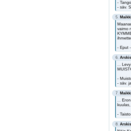
- Tango
- säv. 
5.
Maikk
Maanan
vaimo n
KYMMEN
ihmette
- Eput -
6.
Arski
... Lev
MUISTON
- Muist
- säv. 
7.
Maikk
... Ero
kuulas,
- Taist
8.
Arski