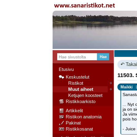
↶ Takai
Etusivu
11503. 
Keskustelut
Ristikot
+
Maikki
Muut aiheet
+
Sanast
Ketjujen koosteet
Ristikkoarkisto
... Nyt
ja on s
Artikkelit
Ja viim
Ristikon anatomia
pois ho
Pakinat
Ristikkosanat
- Juice