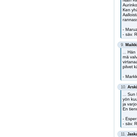
Näin Ke
Aurinko
Ken yhä
Aalloi
rannas
- Maruz
- säv. 
9.
Maikk
... Hän
mä valv
virtana
pilvet 
- Mark
10.
Arsk
... Sun 
yön ku
ja varjo
En tienn
- Espe
- säv. 
11.
Jask