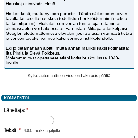
Hauskoja nimiyhdistelmiä.
Hetken kesti, mutta nyt sen perustin. Tähän säikeeseen toivon
tavalla tai toisella hauskoja todellisten henkilöiden nimiä (oikea
tai taiteilijanimi). Mieluiten sen verran tunnettuja, että nimen
olemassaolon voi halutessaan varmistaa. Mikäpä ettei kelpaisi
Googlen ulottumattomissa olevakin, jos itse asian varmasti tietää
ja voi sen todeksi vannoa kaksi sormea ristikkolehdellä.
Eki jo tietämättään aloitti, mutta annan malliksi kaksi kotimaista:
Ilta Pimiä ja Sievä Poikkeus.
Molemmat ovat opettaneet ätiäni kotitalouskoulussa 1940-
luvulla.
Kytke automaattinen viestien haku pois päältä
KOMMENTOI
Lähettäjä:
*
Teksti:
*
4000 merkkiä jäljellä