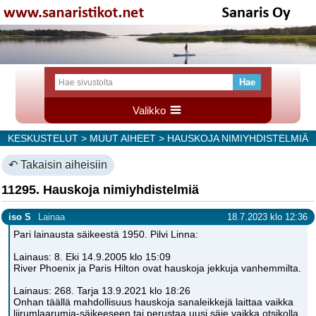
Valikko
KESKUSTELUT
>
MUUT AIHEET
> HAUSKOJA NIMIYHDISTELMIÄ
↶ Takaisin aiheisiin
11295. Hauskoja nimiyhdistelmiä
iso S
Lainaa
18.7.2023 klo 12:36
Pari lainausta säikeestä 1950. Pilvi Linna:
Lainaus: 8. Eki 14.9.2005 klo 15:09
River Phoenix ja Paris Hilton ovat hauskoja jekkuja vanhemmilta.
Lainaus: 268. Tarja 13.9.2021 klo 18:26
Onhan täällä mahdollisuus hauskoja sanaleikkejä laittaa vaikka
liirumlaarumia-säikeeseen tai perustaa uusi säie vaikka otsikolla