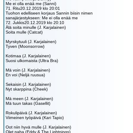
Me ei olla enää me (Sanni)
71. Ritu20.12.2019 klo 20:01
Tuohon edelliseen korjaus Sannin biisin nimen
sanajärjestykseen: Me ei olla enää me
72. Jukkis20.12.2019 klo 20:10
Älä soita minulle (J. Karjalainen)
Soita mulle (Catcat)
Myrskytuuli (J. Karjalainen)
Tyven (Moonsorrow)
Kotimaa (J. Karjalainen)
Suosi ulkomaista (Ultra Bra)
Mä voin (J. Karjalainen)
En voi (Neljä ruusua)
Sekaisin (J. Karjalainen)
Nyt skarppina (Cheek)
Mä meen (J. Karjalainen)
Mä tuun takas (Gasellit)
Rokulipäivä (J. Karjalainen)
Viimeinen työpäivä (Kari Tapio)
Oot niin hyvä mulle (J. Karjalainen)
Olet paha (Eddy & The Lightnings)