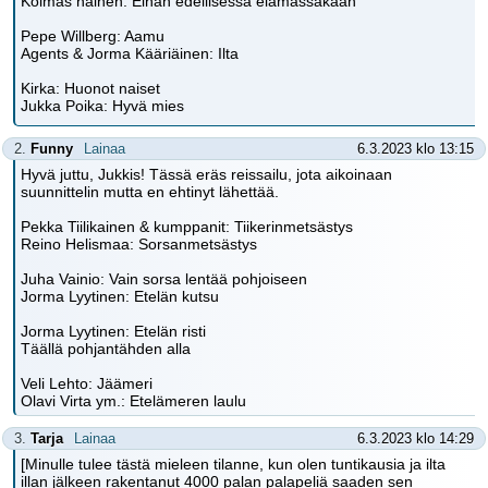
Kolmas nainen: Eihän edellisessä elämässäkään
Pepe Willberg: Aamu
Agents & Jorma Kääriäinen: Ilta
Kirka: Huonot naiset
Jukka Poika: Hyvä mies
2.
Funny
Lainaa
6.3.2023 klo 13:15
Hyvä juttu, Jukkis! Tässä eräs reissailu, jota aikoinaan
suunnittelin mutta en ehtinyt lähettää.
Pekka Tiilikainen & kumppanit: Tiikerinmetsästys
Reino Helismaa: Sorsanmetsästys
Juha Vainio: Vain sorsa lentää pohjoiseen
Jorma Lyytinen: Etelän kutsu
Jorma Lyytinen: Etelän risti
Täällä pohjantähden alla
Veli Lehto: Jäämeri
Olavi Virta ym.: Etelämeren laulu
3.
Tarja
Lainaa
6.3.2023 klo 14:29
[Minulle tulee tästä mieleen tilanne, kun olen tuntikausia ja ilta
illan jälkeen rakentanut 4000 palan palapeliä saaden sen