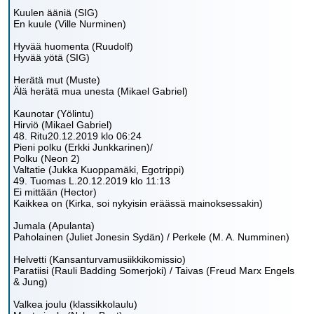
Kuulen ääniä (SIG)
En kuule (Ville Nurminen)
Hyvää huomenta (Ruudolf)
Hyvää yötä (SIG)
Herätä mut (Muste)
Älä herätä mua unesta (Mikael Gabriel)
Kaunotar (Yölintu)
Hirviö (Mikael Gabriel)
48. Ritu20.12.2019 klo 06:24
Pieni polku (Erkki Junkkarinen)/
Polku (Neon 2)
Valtatie (Jukka Kuoppamäki, Egotrippi)
49. Tuomas L.20.12.2019 klo 11:13
Ei mittään (Hector)
Kaikkea on (Kirka, soi nykyisin eräässä mainoksessakin)
Jumala (Apulanta)
Paholainen (Juliet Jonesin Sydän) / Perkele (M. A. Numminen)
Helvetti (Kansanturvamusiikkikomissio)
Paratiisi (Rauli Badding Somerjoki) / Taivas (Freud Marx Engels
& Jung)
Valkea joulu (klassikkolaulu)