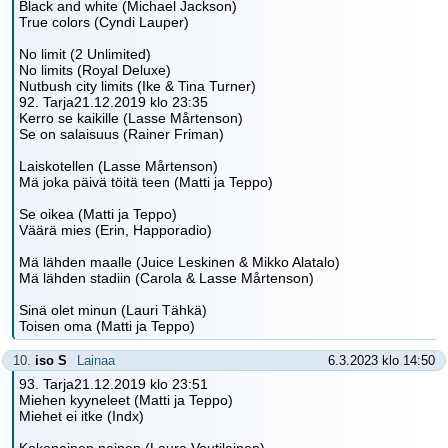
Black and white (Michael Jackson)
True colors (Cyndi Lauper)
No limit (2 Unlimited)
No limits (Royal Deluxe)
Nutbush city limits (Ike & Tina Turner)
92. Tarja21.12.2019 klo 23:35
Kerro se kaikille (Lasse Mårtenson)
Se on salaisuus (Rainer Friman)
Laiskotellen (Lasse Mårtenson)
Mä joka päivä töitä teen (Matti ja Teppo)
Se oikea (Matti ja Teppo)
Väärä mies (Erin, Happoradio)
Mä lähden maalle (Juice Leskinen & Mikko Alatalo)
Mä lähden stadiin (Carola & Lasse Mårtenson)
Sinä olet minun (Lauri Tähkä)
Toisen oma (Matti ja Teppo)
10.
iso S
Lainaa
6.3.2023 klo 14:50
93. Tarja21.12.2019 klo 23:51
Miehen kyyneleet (Matti ja Teppo)
Miehet ei itke (Indx)