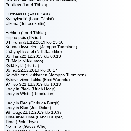
Kokonainen nainen (Laura Voutilainen)
Puolikas (Lauri Tähkä)
Huoneessa (Anssi Kela)
Kynnyksellä (Lauri Tähkä)
Ulkona (Tehosekoitin)
Hehkuu (Lauri Tähkä)
Hiipuu pois (Elviira)
94. Funny21.12.2019 klo 23:56
Kuumat kyyneleet (Jamppa Tuominen)
Jäätynyt kyynel (N.E.Saarikko)
95. Tarja22.12.2019 klo 00:13
Ei (Maija Vilkkumaa)
Kyllä kyllä (Hurtta)
96. eol22.12.2019 klo 00:17
Kevään ensi kukkanen (Jamppa Tuominen)
Syksyn viime kukka (Essi Wuorela)
97. iso S22.12.2019 klo 10:13
Lady In Black (Uriah Heep)
Lady in White (Rebelution)
Lady in Red (Chris de Burgh)
Lady in Blue (Joe Dolan)
98. Uuge22.12.2019 klo 10:37
Time After Time (Cyndi Lauper)
Time (Pink Floyd)
No Time (Guess Who)