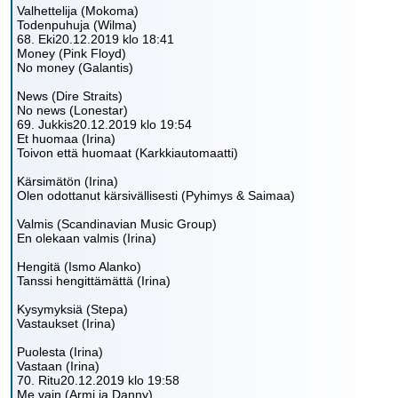
Valhettelija (Mokoma)
Todenpuhuja (Wilma)
68. Eki20.12.2019 klo 18:41
Money (Pink Floyd)
No money (Galantis)
News (Dire Straits)
No news (Lonestar)
69. Jukkis20.12.2019 klo 19:54
Et huomaa (Irina)
Toivon että huomaat (Karkkiautomaatti)
Kärsimätön (Irina)
Olen odottanut kärsivällisesti (Pyhimys & Saimaa)
Valmis (Scandinavian Music Group)
En olekaan valmis (Irina)
Hengitä (Ismo Alanko)
Tanssi hengittämättä (Irina)
Kysymyksiä (Stepa)
Vastaukset (Irina)
Puolesta (Irina)
Vastaan (Irina)
70. Ritu20.12.2019 klo 19:58
Me vain (Armi ja Danny)