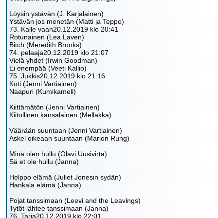
Löysin ystävän (J. Karjalainen)
Ystävän jos menetän (Matti ja Teppo)
73. Kalle vaan20.12.2019 klo 20:41
Rotunainen (Lea Laven)
Bitch (Meredith Brooks)
74. pelaaja20.12.2019 klo 21:07
Vielä yhdet (Irwin Goodman)
Ei enempää (Veeti Kallio)
75. Jukkis20.12.2019 klo 21:16
Koti (Jenni Vartiainen)
Naapuri (Kumikameli)
Kiittämätön (Jenni Vartiainen)
Kiitollinen kansalainen (Mellakka)
Väärään suuntaan (Jenni Vartiainen)
Askel oikeaan suuntaan (Marion Rung)
Minä olen hullu (Olavi Uusivirta)
Sä et ole hullu (Janna)
Helppo elämä (Juliet Jonesin sydän)
Hankala elämä (Janna)
Pojat tanssimaan (Leevi and the Leavings)
Tytöt lähtee tanssimaan (Janna)
76. Tarja20.12.2019 klo 22:01