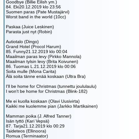
Goodbye (Billie Eilish ym.)
84. Eki20.12.2019 klo 23:56
Suomen paras (Pate Mustajärvi)
Worst band in the world (10cc)
Paskaa (Juice Leskinen)
Parasta just nyt (Robin)
Autiotalo (Dingo)
Grand Hotel (Procol Harum)
85. Funny21.12.2019 klo 00:04
Maailman paras levy (Pirkko Mannola)
Maailman tylsin levy (Brita Koivunen)
86. Tuomas L.21.12.2019 klo 00:06
Soita mulle (Mona Carita)
Älä soita tänne enää koskaan (Ultra Bra)
I'll be home for Christmas (tunnettu joululaulu)
I won't be home for Christmas (Blink-182)
Me ei kuolla koskaan (Olavi Uusivirta)
Kaikki me kuolemme pian (Jarkko Martikainen)
Mamman poika (J. Alfred Tanner)
Isän tyttö (Kari Vepsä)
87. Tarja21.12.2019 klo 00:29
Taideteos (Ellinoora)
Romua (Terminaator)