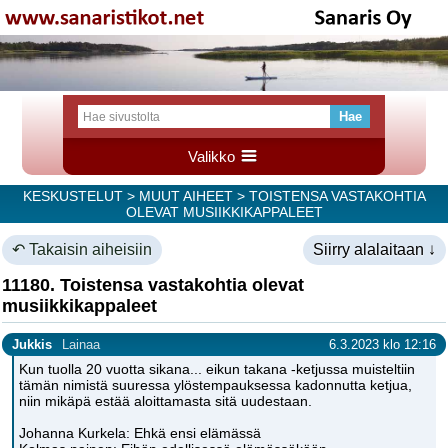
Valikko
KESKUSTELUT
>
MUUT AIHEET
> TOISTENSA VASTAKOHTIA
OLEVAT MUSIIKKIKAPPALEET
↶ Takaisin aiheisiin
Siirry alalaitaan ↓
11180. Toistensa vastakohtia olevat
musiikkikappaleet
Jukkis
Lainaa
6.3.2023 klo 12:16
Kun tuolla 20 vuotta sikana... eikun takana -ketjussa muisteltiin
tämän nimistä suuressa ylöstempauksessa kadonnutta ketjua,
niin mikäpä estää aloittamasta sitä uudestaan.
Johanna Kurkela: Ehkä ensi elämässä