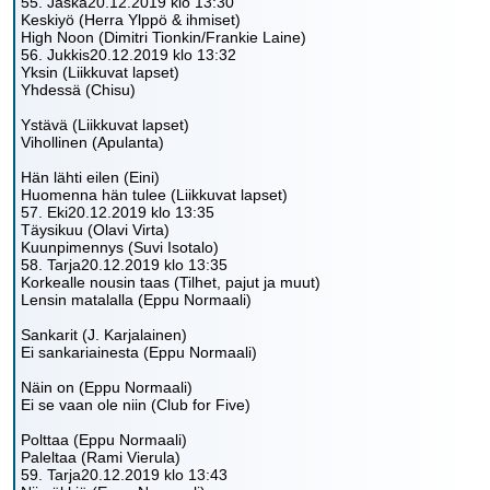
55. Jaska20.12.2019 klo 13:30
Keskiyö (Herra Ylppö & ihmiset)
High Noon (Dimitri Tionkin/Frankie Laine)
56. Jukkis20.12.2019 klo 13:32
Yksin (Liikkuvat lapset)
Yhdessä (Chisu)
Ystävä (Liikkuvat lapset)
Vihollinen (Apulanta)
Hän lähti eilen (Eini)
Huomenna hän tulee (Liikkuvat lapset)
57. Eki20.12.2019 klo 13:35
Täysikuu (Olavi Virta)
Kuunpimennys (Suvi Isotalo)
58. Tarja20.12.2019 klo 13:35
Korkealle nousin taas (Tilhet, pajut ja muut)
Lensin matalalla (Eppu Normaali)
Sankarit (J. Karjalainen)
Ei sankariainesta (Eppu Normaali)
Näin on (Eppu Normaali)
Ei se vaan ole niin (Club for Five)
Polttaa (Eppu Normaali)
Paleltaa (Rami Vierula)
59. Tarja20.12.2019 klo 13:43