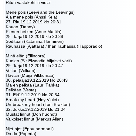
Ritun vastakohtiin vielä:
Mene pois (Leevi and the Leavings)
Älä mene pois (Anssi Kela)
27. Ritu19.12.2019 klo 20:31
Kauan (Danny)
Pienen hetken (Anne Mattila)
28. Tarja19.12.2019 klo 20:38
Soditaan (Katariina Hänninen)
Rauhassa (Ajattara) / Ihan rauhassa (Happoradio)
Minä elän (Ellinoora)
Kuolen (Sir Elwoodin hiljaiset värit)
29. Tarja19.12.2019 klo 20:47
Voitan (William)
Häviän (Maija Vilkkumaa)
30. pelaaja19.12.2019 klo 20:49
Mä en pelkää (Lauri Tähkä)
Pelkään (Vesta)
31. Eki19.12.2019 klo 20:54
Break my heart (Hey Violet)
Un-break my heart (Toni Braxton)
32. Jukkis19.12.2019 klo 21:04
Mustat linnut (Don huonot)
Valkoiset linnut (Markus Allan)
Njet njet (Eppu normaali)
Da da (Popeda)