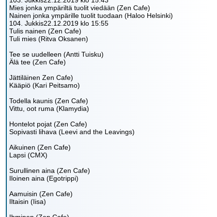
103. Jukkis22.12.2019 klo 15:43
Mies jonka ympäriltä tuolit viedään (Zen Cafe)
Nainen jonka ympärille tuolit tuodaan (Haloo Helsinki)
104. Jukkis22.12.2019 klo 15:55
Tulis nainen (Zen Cafe)
Tuli mies (Ritva Oksanen)
Tee se uudelleen (Antti Tuisku)
Älä tee (Zen Cafe)
Jättiläinen Zen Cafe)
Kääpiö (Kari Peitsamo)
Todella kaunis (Zen Cafe)
Vittu, oot ruma (Klamydia)
Hontelot pojat (Zen Cafe)
Sopivasti lihava (Leevi and the Leavings)
Aikuinen (Zen Cafe)
Lapsi (CMX)
Surullinen aina (Zen Cafe)
Iloinen aina (Egotrippi)
Aamuisin (Zen Cafe)
Iltaisin (Iisa)