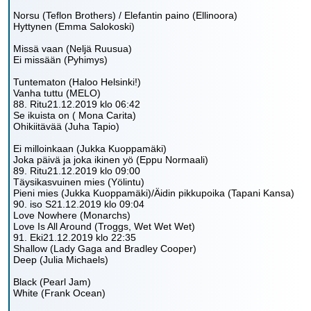
Norsu (Teflon Brothers) / Elefantin paino (Ellinoora)
Hyttynen (Emma Salokoski)
Missä vaan (Neljä Ruusua)
Ei missään (Pyhimys)
Tuntematon (Haloo Helsinki!)
Vanha tuttu (MELO)
88. Ritu21.12.2019 klo 06:42
Se ikuista on ( Mona Carita)
Ohikiitävää (Juha Tapio)
Ei milloinkaan (Jukka Kuoppamäki)
Joka päivä ja joka ikinen yö (Eppu Normaali)
89. Ritu21.12.2019 klo 09:00
Täysikasvuinen mies (Yölintu)
Pieni mies (Jukka Kuoppamäki)/Äidin pikkupoika (Tapani Kansa)
90. iso S21.12.2019 klo 09:04
Love Nowhere (Monarchs)
Love Is All Around (Troggs, Wet Wet Wet)
91. Eki21.12.2019 klo 22:35
Shallow (Lady Gaga and Bradley Cooper)
Deep (Julia Michaels)
Black (Pearl Jam)
White (Frank Ocean)