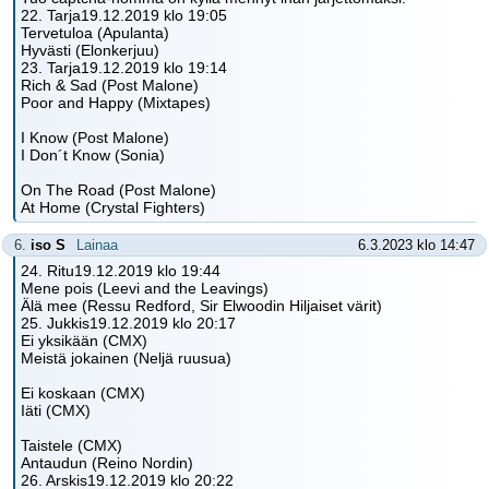
22. Tarja19.12.2019 klo 19:05
Tervetuloa (Apulanta)
Hyvästi (Elonkerjuu)
23. Tarja19.12.2019 klo 19:14
Rich & Sad (Post Malone)
Poor and Happy (Mixtapes)
I Know (Post Malone)
I Don´t Know (Sonia)
On The Road (Post Malone)
At Home (Crystal Fighters)
6.
iso S
Lainaa
6.3.2023 klo 14:47
24. Ritu19.12.2019 klo 19:44
Mene pois (Leevi and the Leavings)
Älä mee (Ressu Redford, Sir Elwoodin Hiljaiset värit)
25. Jukkis19.12.2019 klo 20:17
Ei yksikään (CMX)
Meistä jokainen (Neljä ruusua)
Ei koskaan (CMX)
Iäti (CMX)
Taistele (CMX)
Antaudun (Reino Nordin)
26. Arskis19.12.2019 klo 20:22