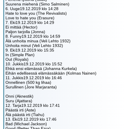
Suurena miehenä (Simo Salminen)
6. Uuge19.12.2019 klo 14:28
Hate to love you (The Revivalists)
Love to hate you (Erasure)
7. Eki19.12.2019 klo 14:29
Ei mittää (Hector)
Paljon tarjolla (Jonna)
8. Funny19.12.2019 klo 14:59
Älä unhoita minua (Veli Lehto 1932)
Unhoita minut (Veli Lehto 1932)
9. Eki19.12.2019 klo 15:35
In (Simple Plan)
Out (Royals)
10. Jukkis19.12.2019 klo 15:52
Ehkä ensi elämässä (Johanna Kurkela)
Eihän edellisessä elämässäkään (Kolmas Nainen)
11. Jukkis19.12.2019 klo 16:46
Onnellinen (500 kg lihaa)
Surullinen (Jore Marjaranta)
Onni (Aknestik)
Suru (Ajattara)
12. Tarja19.12.2019 klo 17:41
Päästä irti (Aste)
Älä päästä irti (Tiahu)
13. Eki19.12.2019 klo 17:46
Bad (Michael Jackson)
Good (Better Than Ezra)