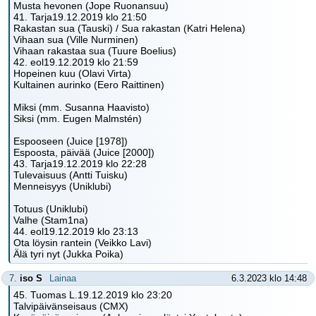
Musta hevonen (Jope Ruonansuu)
41. Tarja19.12.2019 klo 21:50
Rakastan sua (Tauski) / Sua rakastan (Katri Helena)
Vihaan sua (Ville Nurminen)
Vihaan rakastaa sua (Tuure Boelius)
42. eol19.12.2019 klo 21:59
Hopeinen kuu (Olavi Virta)
Kultainen aurinko (Eero Raittinen)
Miksi (mm. Susanna Haavisto)
Siksi (mm. Eugen Malmstén)
Espooseen (Juice [1978])
Espoosta, päivää (Juice [2000])
43. Tarja19.12.2019 klo 22:28
Tulevaisuus (Antti Tuisku)
Menneisyys (Uniklubi)
Totuus (Uniklubi)
Valhe (Stam1na)
44. eol19.12.2019 klo 23:13
Ota löysin rantein (Veikko Lavi)
Älä tyri nyt (Jukka Poika)
7.
iso S
Lainaa
6.3.2023 klo 14:48
45. Tuomas L.19.12.2019 klo 23:20
Talvipäivänseisaus (CMX)