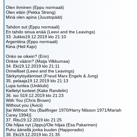
Olen ihminen (Eppu normaali)
Olen eläin (Pekka Streng)
Minä olen apina (Juustopäät)
Tahdon sut (Eppu normaali)
En tahdo sinua enää (Leevi and the Leavings)
33. Jukkis19.12.2019 klo 21:10
Argentiina (Eppu normaali)
Kiina (Heli Kajo)
Onko se oikein? (Erin)
Onkse väärin? (Maija Vilkkumaa)
34. Eki19.12.2019 klo 21:11
Onnelliset (Leevi and the Leavings)
Särkynytsydämiset (Freud Marx Engels & Jung)
35. pelaaja19.12.2019 klo 21:13
Lupa tuntea (Uniklubi)
Kielletyt tunteet (Kake Randelin)
36. iso S19.12.2019 klo 21:23
With You (Chris Brown)
Without you (Avicii)
[tai Without You (Badfinger 1970/Harry Nilsson 1971/Mariah
Carey 1994)]
37. Ritu19.12.2019 klo 21:25
Ole hiljaa nyt (Jippu)/Ole hiljaa (Esa Pakarinen)
Puhu äänellä jonka kuulen (Happoradio)
38. Eki19.12.2019 klo 21:35