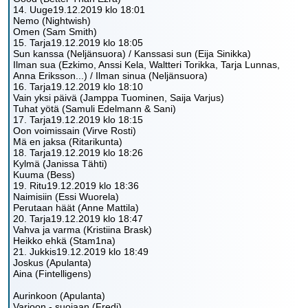
14. Uuge19.12.2019 klo 18:01
Nemo (Nightwish)
Omen (Sam Smith)
15. Tarja19.12.2019 klo 18:05
Sun kanssa (Neljänsuora) / Kanssasi sun (Eija Sinikka)
Ilman sua (Ezkimo, Anssi Kela, Waltteri Torikka, Tarja Lunnas,
Anna Eriksson...) / Ilman sinua (Neljänsuora)
16. Tarja19.12.2019 klo 18:10
Vain yksi päivä (Jamppa Tuominen, Saija Varjus)
Tuhat yötä (Samuli Edelmann & Sani)
17. Tarja19.12.2019 klo 18:15
Oon voimissain (Virve Rosti)
Mä en jaksa (Ritarikunta)
18. Tarja19.12.2019 klo 18:26
Kylmä (Janissa Tähti)
Kuuma (Bess)
19. Ritu19.12.2019 klo 18:36
Naimisiin (Essi Wuorela)
Perutaan häät (Anne Mattila)
20. Tarja19.12.2019 klo 18:47
Vahva ja varma (Kristiina Brask)
Heikko ehkä (Stam1na)
21. Jukkis19.12.2019 klo 18:49
Joskus (Apulanta)
Aina (Fintelligens)
Aurinkoon (Apulanta)
Varjoon - suojaan (Fredi)