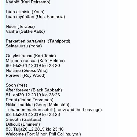
Kääpiö (Kari Peitsamo)
Liian aikaisin (Yona)
Liian myöhään (Uusi Fantasia)
Nuori (Terapia)
Vanha (Sakke Aalto)
Parkettien partaveitsi (Tähtiportti)
Seinäruusu (Yona)
On yksi ruusu (Kari Tapio)
Miljoona ruusua (Katri Helena)
80. Eki20.12.2019 klo 23:20
No time (Guess Who)
Forever (Roy Wood)
Soon (Yes)
After forever (Black Sabbath)
81. eol20.12.2019 klo 23:26
Penni (Jonna Tervomaa)
Nikkelimarkka (Georg Malmstén)
Tuhannen markan seteli (Leevi and the Leavings)
82. Eki20.12.2019 klo 23:28
Smooth (Santana)
Difficult (Eminem)
83. Tarja20.12.2019 klo 23:40
Welcome (Fort Minor, Phil Collins, ym.)