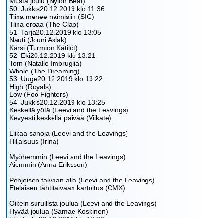
Musta joulu (Nylon Beat)
50. Jukkis20.12.2019 klo 11:36
Tiina menee naimisiin (SIG)
Tiina eroaa (The Clap)
51. Tarja20.12.2019 klo 13:05
Nauti (Jouni Aslak)
Kärsi (Turmion Kätilöt)
52. Eki20.12.2019 klo 13:21
Torn (Natalie Imbruglia)
Whole (The Dreaming)
53. Uuge20.12.2019 klo 13:22
High (Royals)
Low (Foo Fighters)
54. Jukkis20.12.2019 klo 13:25
Keskellä yötä (Leevi and the Leavings)
Kevyesti keskellä päivää (Viikate)
Liikaa sanoja (Leevi and the Leavings)
Hiljaisuus (Irina)
Myöhemmin (Leevi and the Leavings)
Aiemmin (Anna Eriksson)
Pohjoisen taivaan alla (Leevi and the Leavings)
Eteläisen tähtitaivaan kartoitus (CMX)
Oikein surullista joulua (Leevi and the Leavings)
Hyvää joulua (Samae Koskinen)