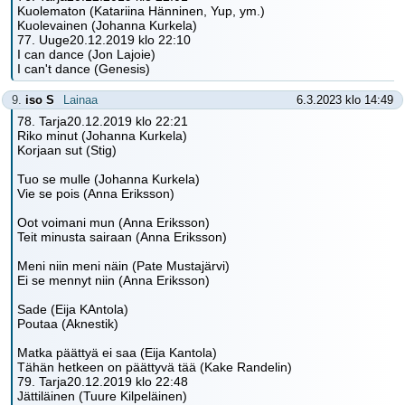
Kuolematon (Katariina Hänninen, Yup, ym.)
Kuolevainen (Johanna Kurkela)
77. Uuge20.12.2019 klo 22:10
I can dance (Jon Lajoie)
I can't dance (Genesis)
9.
iso S
Lainaa
6.3.2023 klo 14:49
78. Tarja20.12.2019 klo 22:21
Riko minut (Johanna Kurkela)
Korjaan sut (Stig)
Tuo se mulle (Johanna Kurkela)
Vie se pois (Anna Eriksson)
Oot voimani mun (Anna Eriksson)
Teit minusta sairaan (Anna Eriksson)
Meni niin meni näin (Pate Mustajärvi)
Ei se mennyt niin (Anna Eriksson)
Sade (Eija KAntola)
Poutaa (Aknestik)
Matka päättyä ei saa (Eija Kantola)
Tähän hetkeen on päättyvä tää (Kake Randelin)
79. Tarja20.12.2019 klo 22:48
Jättiläinen (Tuure Kilpeläinen)