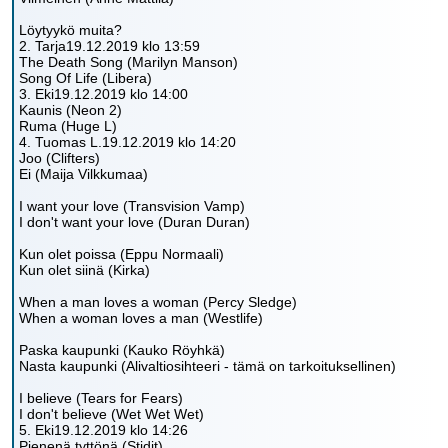
Löytyykö muita?
2. Tarja19.12.2019 klo 13:59
The Death Song (Marilyn Manson)
Song Of Life (Libera)
3. Eki19.12.2019 klo 14:00
Kaunis (Neon 2)
Ruma (Huge L)
4. Tuomas L.19.12.2019 klo 14:20
Joo (Clifters)
Ei (Maija Vilkkumaa)
I want your love (Transvision Vamp)
I don't want your love (Duran Duran)
Kun olet poissa (Eppu Normaali)
Kun olet siinä (Kirka)
When a man loves a woman (Percy Sledge)
When a woman loves a man (Westlife)
Paska kaupunki (Kauko Röyhkä)
Nasta kaupunki (Alivaltiosihteeri - tämä on tarkoituksellinen)
I believe (Tears for Fears)
I don't believe (Wet Wet Wet)
5. Eki19.12.2019 klo 14:26
Pienenä tyttönä (Stidit)