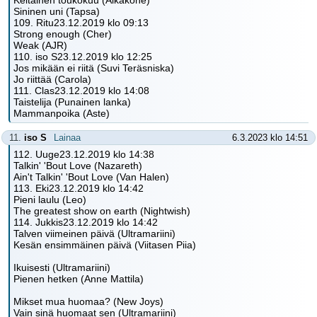
Keltainen toukokuu (Aikakone)
Sininen uni (Tapsa)
109. Ritu23.12.2019 klo 09:13
Strong enough (Cher)
Weak (AJR)
110. iso S23.12.2019 klo 12:25
Jos mikään ei riitä (Suvi Teräsniska)
Jo riittää (Carola)
111. Clas23.12.2019 klo 14:08
Taistelija (Punainen lanka)
Mammanpoika (Aste)
11.
iso S
Lainaa
6.3.2023 klo 14:51
112. Uuge23.12.2019 klo 14:38
Talkin' 'Bout Love (Nazareth)
Ain't Talkin' 'Bout Love (Van Halen)
113. Eki23.12.2019 klo 14:42
Pieni laulu (Leo)
The greatest show on earth (Nightwish)
114. Jukkis23.12.2019 klo 14:42
Talven viimeinen päivä (Ultramariini)
Kesän ensimmäinen päivä (Viitasen Piia)
Ikuisesti (Ultramariini)
Pienen hetken (Anne Mattila)
Mikset mua huomaa? (New Joys)
Vain sinä huomaat sen (Ultramariini)