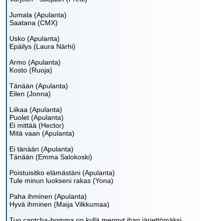
Jumala (Apulanta)
Saatana (CMX)
Usko (Apulanta)
Epäilys (Laura Närhi)
Armo (Apulanta)
Kosto (Ruoja)
Tänään (Apulanta)
Eilen (Jonna)
Liikaa (Apulanta)
Puolet (Apulanta)
Ei mittää (Hector)
Mitä vaan (Apulanta)
Ei tänään (Apulanta)
Tänään (Emma Salokoski)
Poistuisitko elämästäni (Apulanta)
Tule minun luokseni rakas (Yona)
Paha ihminen (Apulanta)
Hyvä ihminen (Maija Vilkkumaa)
Tuo captcha-homma on kyllä mennyt ihan järjettömäksi.