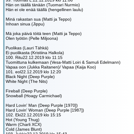
99. Tuomas L.22.12.2019 klo 11:06
Hän on täällä tänään (Tuomari Nurmio)
Hän ei ole enää täällä (hengellinen laulu)
Minä rakastan sua (Matti ja Teppo)
Inhoan sinua (Jippu)
Mä joka päivä töitä teen (Matti ja Teppo)
Olen työtön (Pelle Miljoona)
Puolikas (Lauri Tähkä)
Ei puolikasta (Kristiina Halkola)
100. Ritu22.12.2019 klo 11:15
Tuomittuna kulkemaan (Vesa-Matti Loiri & Samuli Edelmann)
Vapaa oon (Jukka Raitanen)/ Vapaa (Kaija Koo)
101. eol22.12.2019 klo 12:20
Black Night (Deep Purple)
White Night (The Nits)
Fireball (Deep Purple)
Snowball (Hoagy Carmichael)
Hard Lovin' Man (Deep Purple [1970])
Hard Lovin' Woman (Deep Purple [1987])
102. Eki22.12.2019 klo 15:15
Hot (Young Thug)
Warm (Charli XCX)
Cold (James Blunt)