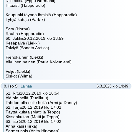
Niin äkkiä (Eppu Normaali)
Hitaasti (Happoradio)
Kaupunki täynnä ihmisiä (Happoradio)
Tyhjiä katuja (Park 7)
Sota (Horna)
Rauha (Happoradio)
60. Jukkis20.12.2019 klo 13:59
Kesäpäivä (Liekki)
Talviyö (Sonata Arctica)
Pienokainen (Liekki)
Aikuinen nainen (Paula Koivuniemi)
Veljet (Liekki)
Siskot (Wilma)
8.
iso S
Lainaa
6.3.2023 klo 14:49
61. Ritu20.12.2019 klo 16:54
Älä ole hellä (Puolikuu)
Tahdon olla sulle hellä (Armi ja Danny)
62. Tarja20.12.2019 klo 17:02
Täyttä kultaa (Matti ja Teppo)
Kissankultaa (Matti ja Teppo)
63. iso S20.12.2019 klo 17:02
Anna käsi (Kirka)
Sormet pois (Anita Hirvonen)