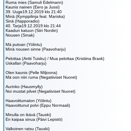
Ruma mies (Samuli Edelmann)
Kaunis nainen (Eero ja Jussi)
39. Uuge19.12.2019 klo 21:40
Minä (Kymppilinja feat. Mariska)
Sinä (Happoradio)
40. Tarja19.12.2019 klo 21:44
Kaadun katuun (Siiri Nordin)
Nousen (Smak)
Mä putoan (Yölintu)
Minä nousen sinne (Paavoharju)
Pelottaa (Antti Tuisku) / Mua pelottaa (Kristiina Brask)
Uskallan (Paavoharju)
Olen kaunis (Pelle Miljoona)
Mä oon niin ruma (Negatiiviset Nuoret)
Aurinko (Hausmylly)
Noi mustat pilvet (Negatiiviset Nuoret)
Haavoittumaton (Yölintu)
Haavoittunut polvi (Eppu Normaali)
Minulla on ikävä (Tauski)
En kaipaa sinua (Päivi Lepistö)
Valkoinen ratsu (Tauski)