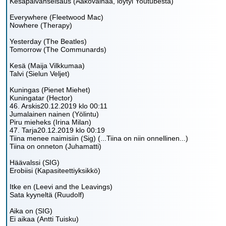
Kesäpäivänseisaus (Aakovainaa, löytyi Youtubesta)
Everywhere (Fleetwood Mac)
Nowhere (Therapy)
Yesterday (The Beatles)
Tomorrow (The Communards)
Kesä (Maija Vilkkumaa)
Talvi (Sielun Veljet)
Kuningas (Pienet Miehet)
Kuningatar (Hector)
46. Arskis20.12.2019 klo 00:11
Jumalainen nainen (Yölintu)
Piru mieheks (Irina Milan)
47. Tarja20.12.2019 klo 00:19
Tiina menee naimisiin (Sig) (...Tiina on niin onnellinen...)
Tiina on onneton (Juhamatti)
Häävalssi (SIG)
Erobiisi (Kapasiteettiyksikkö)
Itke en (Leevi and the Leavings)
Sata kyyneltä (Ruudolf)
Aika on (SIG)
Ei aikaa (Antti Tuisku)