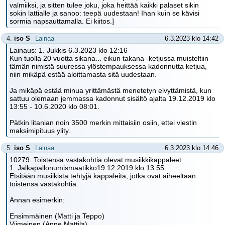
valmiiksi, ja sitten tulee joku, joka heittää kaikki palaset sikin
sokin lattialle ja sanoo: teepä uudestaan! Ihan kuin se kävisi
sormia napsauttamalla. Ei kiitos.]
4.
iso S
Lainaa
6.3.2023 klo 14:42
Lainaus: 1. Jukkis 6.3.2023 klo 12:16
Kun tuolla 20 vuotta sikana... eikun takana -ketjussa muisteltiin
tämän nimistä suuressa ylöstempauksessa kadonnutta ketjua,
niin mikäpä estää aloittamasta sitä uudestaan.
Ja mikäpä estää minua yrittämästä menetetyn elvyttämistä, kun
sattuu olemaan jemmassa kadonnut sisältö ajalta 19.12.2019 klo
13:55 - 10.6.2020 klo 08:01.
Pätkin litanian noin 3500 merkin mittaisiin osiin, ettei viestin
maksimipituus ylity.
5.
iso S
Lainaa
6.3.2023 klo 14:46
10279. Toistensa vastakohtia olevat musiikkikappaleet
1. Jalkapallonumismaatikko19.12.2019 klo 13:55
Etsitään musiikista tehtyjä kappaleita, jotka ovat aiheeltaan
toistensa vastakohtia.
Annan esimerkin:
Ensimmäinen (Matti ja Teppo)
Viimeinen (Anne Mattila)