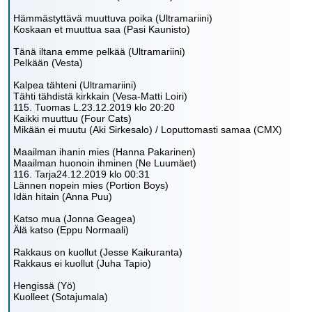
Hämmästyttävä muuttuva poika (Ultramariini)
Koskaan et muuttua saa (Pasi Kaunisto)
Tänä iltana emme pelkää (Ultramariini)
Pelkään (Vesta)
Kalpea tähteni (Ultramariini)
Tähti tähdistä kirkkain (Vesa-Matti Loiri)
115. Tuomas L.23.12.2019 klo 20:20
Kaikki muuttuu (Four Cats)
Mikään ei muutu (Aki Sirkesalo) / Loputtomasti samaa (CMX)
Maailman ihanin mies (Hanna Pakarinen)
Maailman huonoin ihminen (Ne Luumäet)
116. Tarja24.12.2019 klo 00:31
Lännen nopein mies (Portion Boys)
Idän hitain (Anna Puu)
Katso mua (Jonna Geagea)
Älä katso (Eppu Normaali)
Rakkaus on kuollut (Jesse Kaikuranta)
Rakkaus ei kuollut (Juha Tapio)
Hengissä (Yö)
Kuolleet (Sotajumala)