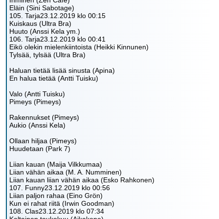
Ihminen (Zen Cafe)
Eläin (Sini Sabotage)
105. Tarja23.12.2019 klo 00:15
Kuiskaus (Ultra Bra)
Huuto (Anssi Kela ym.)
106. Tarja23.12.2019 klo 00:41
Eikö olekin mielenkiintoista (Heikki Kinnunen)
Tylsää, tylsää (Ultra Bra)
Haluan tietää lisää sinusta (Apina)
En halua tietää (Antti Tuisku)
Valo (Antti Tuisku)
Pimeys (Pimeys)
Rakennukset (Pimeys)
Aukio (Anssi Kela)
Ollaan hiljaa (Pimeys)
Huudetaan (Park 7)
Liian kauan (Maija Vilkkumaa)
Liian vähän aikaa (M. A. Numminen)
Liian kauan liian vähän aikaa (Esko Rahkonen)
107. Funny23.12.2019 klo 00:56
Liian paljon rahaa (Eino Grön)
Kun ei rahat riitä (Irwin Goodman)
108. Clas23.12.2019 klo 07:34